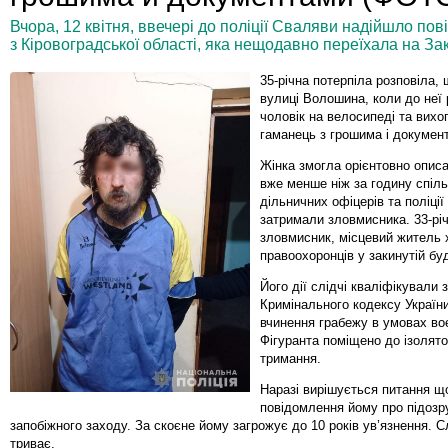
Вчора, 12 квітня, ввечері до поліції Сваляви надійшло по
з Кіровоградської області, яка нещодавно переїхала на За
35-річна потерпіла розповіла,
вулиці Волошина, коли до неї 
чоловік на велосипеді та вихо
гаманець з грошима і докумен
Жінка змогла орієнтовно описа
вже менше ніж за годину спіл
дільничних офіцерів та поліції
затримали зловмисника. 33-рі
зловмисник, місцевий житель 
правоохоронців у закинутій буд
Його дії слідчі кваліфікували з
Кримінального кодексу України
вчинення грабежу в умовах во
Фігуранта поміщено до ізолят
тримання.
Наразі вирішується питання щ
повідомлення йому про підозр
запобіжного заходу. За скоєне йому загрожує до 10 років ув’язнення. С
триває.