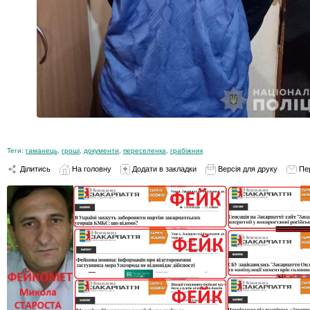
Теги:
гаманець
,
гроші
,
документи
,
переселенка
,
грабіжник
Ділитись
На головну
Додати в закладки
Версія для друку
Пе