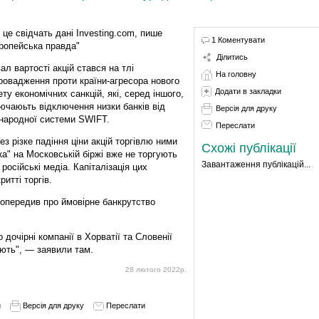
 це свідчать дані Investing.com, пише
1 Коментувати
ропейська правда"
Ділитись
ал вартості акцій стався на тлі
На головну
ровадження проти країни-агресора нового
Додати в закладки
ету економічних санкцій, які, серед іншого,
ючаюьть відключення низки банків від
Версія для друку
народної системи SWIFT.
Переслати
ез різке падіння ціни акцій торгівлю ними
Схожі публікації
ка" на Московській біржі вже не торгують
Завантаження публікацій...
російські медіа. Капіталізація цих
итті торгів.
опередив про ймовірне банкрутство
дочірні компанії в Хорватії та Словенії
ують", — заявили там.
28 лютого 2022р.
и
Версія для друку
Переслати