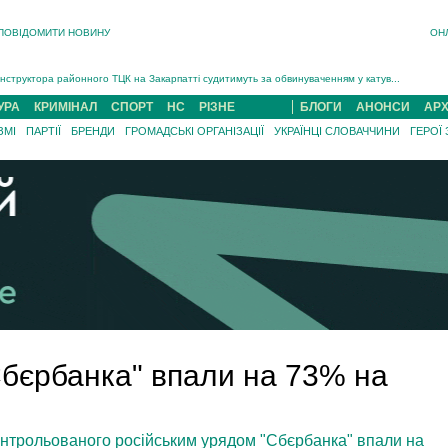
ПОВІДОМИТИ НОВИНУ
ОН
На війні загинув 26-річний військовий із Чинадійова на Мукачівщині Іван Симчин...
Інструктора районного ТЦК на Закарпатті судитимуть за обвинуваченням у катув...
В Ужгороді попрощаються із полеглим на війні з росією захисником Володимиром Йор�...
УРА
КРИМІНАЛ
СПОРТ
НС
РІЗНЕ
БЛОГИ
АНОНСИ
АРХ
В Ужгороді 5 серпня попрощаються із захисником Богданом Югасом, який два роки �...
ЗМІ
ПАРТІЇ
БРЕНДИ
ГРОМАДСЬКІ ОРГАНІЗАЦІЇ
УКРАЇНЦІ СЛОВАЧЧИНИ
ГЕРОЇ
Підтвердили загибель захисника із Нанкова на Хустщині Юліана Гербея (ФОТО)[/gree...
На війні з рф поліг військовий з Виноградова Ігнат Роздяловський (ФОТО)...
На війні загинув 26-річний військовий із Чинадійова на Мукачівщині �...
"Сбєрбанка" впали на 73% на
 контрольованого російським урядом "Сбєрбанка" впали на