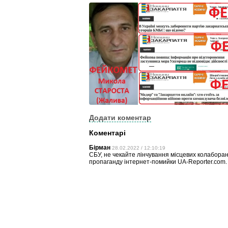
Додати коментар
Коментарі
Бірман
28.02.2022 / 12:10:19
CБУ, нe чeкaйтe лiнчyвaння місцевих колаборан
пропаганду інтернет-помийки UA-Reporter.com.