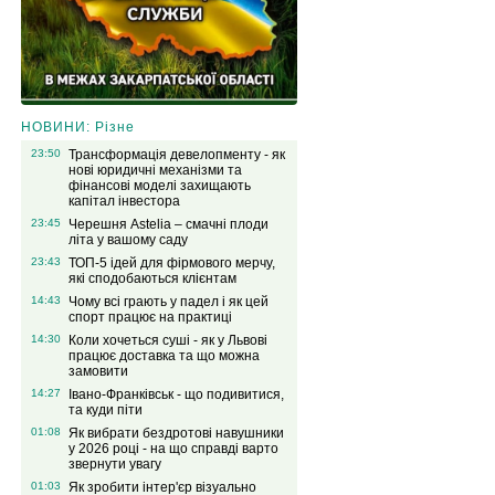
НОВИНИ: Різне
23:50
Трансформація девелопменту - як
нові юридичні механізми та
фінансові моделі захищають
капітал інвестора
23:45
Черешня Astelia – смачні плоди
літа у вашому саду
23:43
ТОП-5 ідей для фірмового мерчу,
які сподобаються клієнтам
14:43
Чому всі грають у падел і як цей
спорт працює на практиці
14:30
Коли хочеться суші - як у Львові
працює доставка та що можна
замовити
14:27
Івано-Франківськ - що подивитися,
та куди піти
01:08
Як вибрати бездротові навушники
у 2026 році - на що справді варто
звернути увагу
01:03
Як зробити інтер'єр візуально