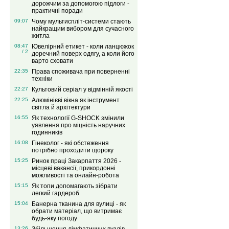
дорожчим за допомогою підлоги -
практичні поради
09:07
Чому мультиспліт-системи стають
найкращим вибором для сучасного
житла
08:47
Ювелірний етикет - коли ланцюжок
/ 2
доречний поверх одягу, а коли його
варто сховати
22:35
Права споживача при поверненні
техніки
22:27
Культовий серіал у відмінній якості
22:25
Алюмінієві вікна як інструмент
світла й архітектури
16:55
Як технології G-SHOCK змінили
уявлення про міцність наручних
годинників
16:08
Гінеколог - які обстеження
потрібно проходити щороку
15:25
Ринок праці Закарпаття 2026 -
місцеві вакансії, прикордонні
можливості та онлайн-робота
15:15
Як топи допомагають зібрати
легкий гардероб
15:04
Банерна тканина для вулиці - як
обрати матеріал, що витримає
будь-яку погоду
13:26