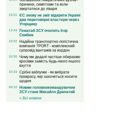
Збільшення лімфатичних вузлів -
причини, симптоми та коли
звертатися до лікаря
23:01
ЄС знову не зміг відкрити Україні
два переговорні кластери через
Угорщину
13:44
Генштаб ЗСУ очолить Ігор
Скибюк
10:52
Надійна транспортно-логістична
компанія 7PORT - комплексний
супровід вантажів за кордон
10:50
Чому ми дедалі частіше обираємо
кросівки замість будь-якого іншого
взуття
10:33
Срібні каблучки - як вибрати
прикрасу, яку захочеться носити
щодня
09:10
Новим головнокомандувачем
ЗСУ стане Михайло Драпатий
» Всі новини