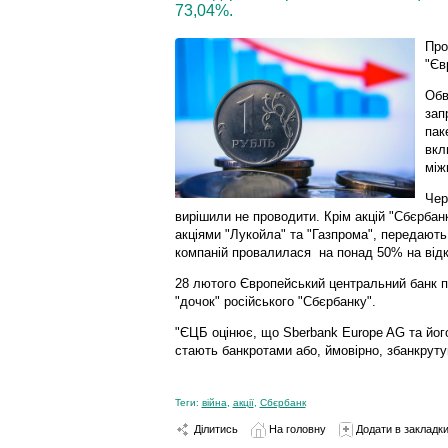
73,04%.
Про
"Єв
Обв
зап
пак
вкл
між
Чер
вирішили не проводити. Крім акцій "Сбєрбан
акціями "Лукойла" та "Газпрома", передають 
компаній провалилася на понад 50% на відкр
28 лютого Європейський центральний банк п
"дочок" російського "Сбєрбанку".
"ЄЦБ оцінює, що Sberbank Europe AG та його 
стають банкротами або, ймовірно, збанкрут
Теги:
війна
,
акції
,
Сбєрбанк
Ділитись
На головну
Додати в закладк