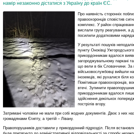
намір незаконно дістатися з Україну до країн ЄС.
Про наявність сторонніх побл
правоохоронців сповістив сигн
комплекс. У район спрацюван
вислали групу реагування, а д
посилили додатковими наряда
У результаті пошуків неподалі
пункту Оноківці Ужгородськог
прикордонникам вдалося вияв
загороджувальному паркані та 
що вели в бік Словаччини. За
військовослужбовці вийшли на
іноземців, які рухалися біля к
Помітивши правоохоронців, во
втечі. Зупинити правопорушни
прикордонникам вдалося лише
здійснення декількох попере
пострілів вгору.
Затримані чоловіки не мали при собі жодних документів. Двоє з них на
громадянами Єгипту, а третій – Лівану.
Правопорушників доставили у прикордонний підрозділ. Після встановл
буде притягнуто до адміністративної відповідальності за спробу незак