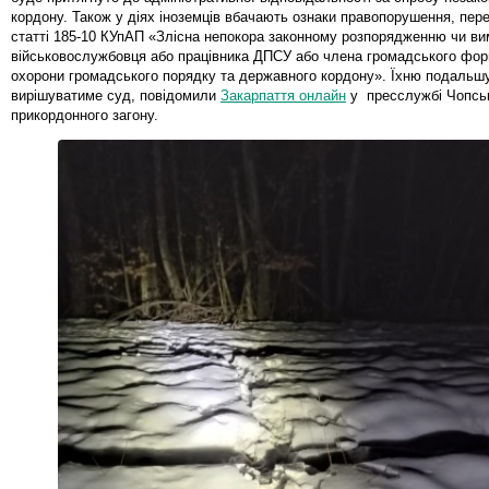
кордону. Також у діях іноземців вбачають ознаки правопорушення, пер
статті 185-10 КУпАП «Злісна непокора законному розпорядженню чи ви
військовослужбовця або працівника ДПСУ або члена громадського фор
охорони громадського порядку та державного кордону». Їхню подальш
вирішуватиме суд, повідомили
Закарпаття онлайн
у пресслужбі Чопсь
прикордонного загону.