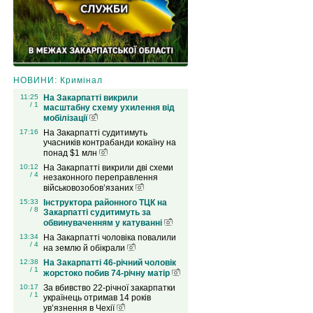
НОВИНИ: Кримінал
11:25
На Закарпатті викрили
/ 1
масштабну схему ухилення від
мобілізації
17:16
На Закарпатті судитимуть
учасників контрабанди кокаїну на
понад $1 млн
10:12
На Закарпатті викрили дві схеми
/ 4
незаконного переправлення
військовозобов’язаних
15:33
Інструктора районного ТЦК на
/ 8
Закарпатті судитимуть за
обвинуваченням у катуванні
13:34
На Закарпатті чоловіка повалили
/ 4
на землю й обікрали
12:38
На Закарпатті 46-річний чоловік
/ 1
жорстоко побив 74-річну матір
10:17
За вбивство 22-річної закарпатки
/ 1
українець отримав 14 років
ув’язнення в Чехії