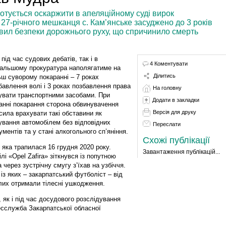
отується оскаржити в апеляційному суді вирок
 27-річного мешканця с. Кам’янське засуджено до 3 років
вил безпеки дорожнього руху, що спричинило смерть
 під час судових дебатів, так і в
4 Коментувати
альшому прокуратура наполягатиме на
Ділитись
ьш суворому покаранні – 7 роках
бавлення волі і 3 роках позбавлення права
На головну
увати транспортними засобами. При
Додати в закладки
анні покарання сторона обвинувачення
Версія для друку
сила врахувати такі обставини як
ування автомобілем без відповідних
Переслати
ументів та у стані алкогольного сп’яніння.
Схожі публікації
яка трапилася 16 грудня 2020 року.
Завантаження публікацій...
і «Opel Zafira» зіткнувся із попутною
 через зустрічну смугу з’їхав на узбіччя.
 із яких – закарпатський футболіст – від
лих отримали тілесні ушкодження.
 як і під час досудового розслідування
сслужба Закарпатської обласної