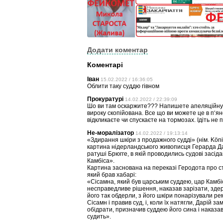
Додати коментар
Коментарі
Іван
15.02.2022 / 16:36:05
Облити таку суддю гівном
Прокуратурі
14.02.2022 / 22:39:09
Шо ви там оскаржите??? Напишете апеляційну с
вироку скопійована. Все що ви можете це в п‘яно
відкликаєте чи спускаєте на тормозах. Ідіть не
Не-моралізатор
14.02.2022 / 19:13:14
«Здирання шкіри з продажного судді» (нім. Kön
картина нідерландського живописця Герарда Да
ратуші Брюгге, в якій проводились судові засі
Камбіса».
Картина заснована на переказі Геродота про ст
який брав хабарі:
«Сісамна, який був царським суддею, цар Камбіс,
несправедливе рішення, наказав зарізати, здерти
його так обдерли, з його шкіри понарізували реме
Сісамн і правив суд, і, коли їх натягли, Дарій за
обідрати, призначив суддею його сина і наказав 
судить».