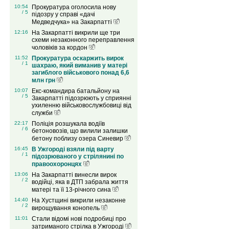
10:54
Прокуратура оголосила нову
/ 5
підозру у справі «дачі
Медведчука» на Закарпатті
12:16
На Закарпатті викрили ще три
схеми незаконного переправлення
чоловіків за кордон
11:52
Прокуратура оскаржить вирок
/ 1
шахраю, який виманив у матері
загиблого військового понад 6,6
млн грн
10:07
Екс-командира батальйону на
/ 5
Закарпатті підозрюють у сприянні
ухиленню військовослужбовиці від
служби
22:17
Поліція розшукала водіїв
/ 6
бетоновозів, що вилили залишки
бетону поблизу озера Синевир
16:45
В Ужгороді взяли під варту
/ 1
підозрюваного у стрілянині по
правоохоронцях
13:06
На Закарпатті винесли вирок
/ 2
водійці, яка в ДТП забрала життя
матері та її 13-річного сина
14:40
На Хустщині викрили незаконне
/ 2
вирощування конопель
11:01
Стали відомі нові подробиці про
затриманого стрілка в Ужгороді