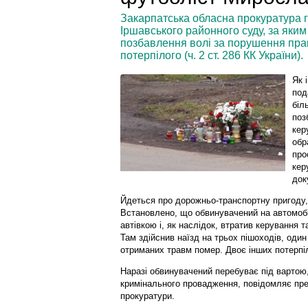
Закарпатська обласна прокуратура г
Іршавського районного суду, за яким
позбавлення волі за порушення пра
потерпілого (ч. 2 ст. 286 КК України).
Як і
под
біл
поз
кер
обр
про
кер
док
Йдеться про дорожньо-транспортну пригоду, 
Встановлено, що обвинувачений на автомобіл
автівкою і, як наслідок, втратив керування та
Там здійснив наїзд на трьох пішоходів, один
отриманих травм помер. Двоє інших потерпі
Наразі обвинувачений перебуває під вартою,
кримінального провадження, повідомляє пре
прокуратури.