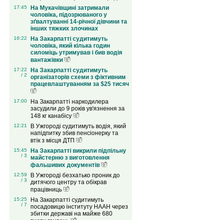
17:45
На Мукачівщині затримали
чоловіка, підозрюваного у
зґвалтуванні 14-річної дівчини та
інших тяжких злочинах
16:22
На Закарпатті судитимуть
чоловіка, який кілька годин
силоміць утримував і бив водія
вантажівки
17:22
На Закарпатті судитимуть
/ 2
організаторів схеми з фіктивним
працевлаштуванням за $25 тисяч
17:00
На Закарпатті наркодилера
засудили до 9 років ув'язнення за
148 кг канабісу
12:21
В Ужгороді судитимуть водія, який
напідпитку збив пенсіонерку та
втік з місця ДТП
15:45
На Закарпатті викрили підпільну
/ 3
майстерню з виготовлення
фальшивих документів
12:59
В Ужгороді безхатько проник до
/ 3
дитячого центру та обікрав
працівниць
15:25
На Закарпатті судитимуть
/ 7
посадовицю інституту НААН через
збитки державі на майже 680