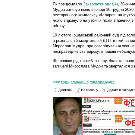
Як повідомляло
Закарпаття онлайн
, 30-річ
Мудра загинув пізно ввечері 16 грудня 2020 р
ресторанного комплексу «Іллара», на футбол
якого відкинуло на узбіччя після зіткнення 
обгону.
10 лютого Іршавський районний суд під гол
в резонансній смертельній ДТП, в якій напр
Мирослав Мудра, про розслідування якої не
несправедливість вироку, в Іршаві небайдуж
Ще раніше рідні загиблого футболіста пові
загибелі Мирослава Мудри та зверталися з 
Теги:
вирок
,
оскарження
,
Мирослав Мудра
Ділитись
На головну
Додати в закладк