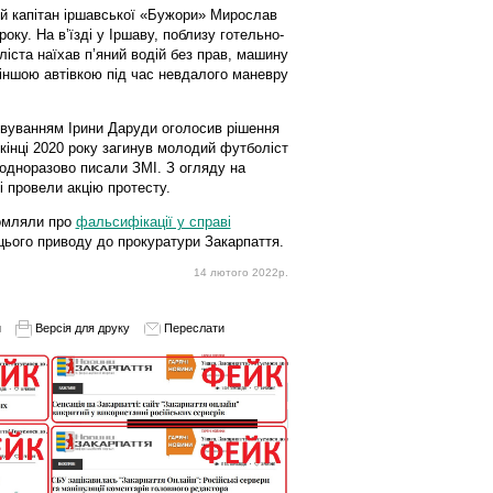
ний капітан іршавської «Бужори» Мирослав
оку. На в’їзді у Іршаву, поблизу готельно-
іста наїхав п’яний водій без прав, машину
з іншою автівкою під час невдалого маневру
овуванням Ірини Даруди оголосив рішення
икінці 2020 року загинув молодий футболіст
одноразово писали ЗМІ. З огляду на
і провели акцію протесту.
домляли про
фальсифікації у справі
цього приводу до прокуратури Закарпаття.
14 лютого 2022р.
и
Версія для друку
Переслати