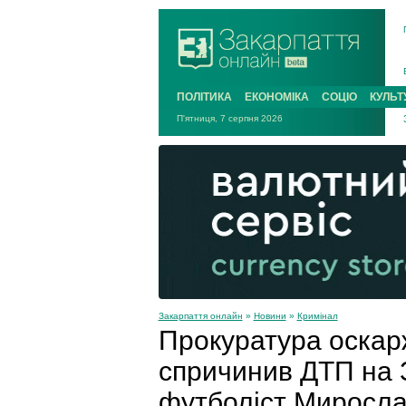
ПОЛІТИКА
ЕКОНОМІКА
СОЦІО
КУЛЬТ
П'ятниця, 7 серпня 2026
Закарпаття онлайн
»
Новини
»
Кримінал
Прокуратура оскар
спричинив ДТП на З
футболіст Миросл