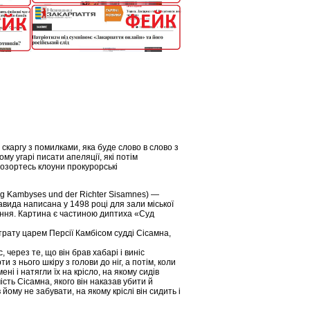
каргу з помилками, яка буде слово в слово з
му угарі писати апеляції, які потім
 позортесь клоуни прокурорські
ig Kambyses und der Richter Sisamnes) —
вида написана у 1498 році для зали міської
дання. Картина є частиною диптиха «Суд
рату царем Персії Камбісом судді Сісамна,
 через те, що він брав хабарі і виніс
 з нього шкіру з голови до ніг, а потім, коли
ні і натягли їх на крісло, на якому сидів
мість Сісамна, якого він наказав убити й
йому не забувати, на якому кріслі він сидить і