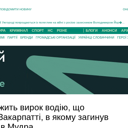
ПОВІДОМИТИ НОВИНУ
ОН
Інструктора районного ТЦК на Закарпатті судитимуть за обвинуваченням у катув...
В Ужгороді попрощаються із полеглим на війні з росією захисником Володимиром Йор�...
В Ужгороді 5 серпня попрощаються із захисником Богданом Югасом, який два роки �...
УРА
КРИМІНАЛ
СПОРТ
НС
РІЗНЕ
БЛОГИ
АНОНСИ
АРХ
Підтвердили загибель захисника із Нанкова на Хустщині Юліана Гербея (ФОТО)[/gree...
ЗМІ
ПАРТІЇ
БРЕНДИ
ГРОМАДСЬКІ ОРГАНІЗАЦІЇ
УКРАЇНЦІ СЛОВАЧЧИНИ
ГЕРОЇ
На війні з рф поліг військовий з Виноградова Ігнат Роздяловський (ФОТО)...
На Хустщині внаслідок ДТП за участі трьох авто постраждали 13 людей (ФОТО)...
Інструктора районного ТЦК на Закарпатті судитимуть за обвинувачен...
жить вирок водію, що
акарпатті, в якому загинув
ав Мудра