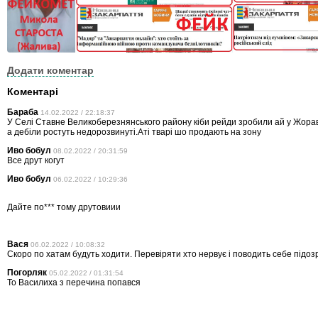
Додати коментар
Коментарі
Бараба
14.02.2022 / 22:18:37
У Селі Ставне Великоберезнянського району кіби рейди зробили ай у Жораві
а дебіли ростуть недорозвинуті.Аті тварі шо продають на зону
Иво бобул
08.02.2022 / 20:31:59
Все друт когут
Иво бобул
06.02.2022 / 10:29:36
Дайте по*** тому друтовиии
Вася
06.02.2022 / 10:08:32
Скоро по хатам будуть ходити. Перевіряти хто нервує і поводить себе підозр
Погорляк
05.02.2022 / 01:31:54
То Василиха з перечина попався