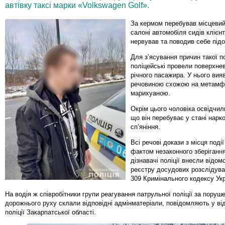
автівку таксі марки «Volkswagen Golf».
За кермом перебував місцевий
салоні автомобіля сидів клієнт
нервував та поводив себе підо
Для з’ясування причин такої п
поліцейські провели поверхнев
річного пасажира. У нього вияв
речовиною схожою на метамфе
марихуаною.
Окрім цього чоловіка освідчил
що він перебуває у стані нарк
сп’яніння.
Всі речові докази з місця поді
фактом незаконного зберігання
дізнавачі поліції внесли відом
реєстру досудових розслідуван
309 Кримінального кодексу Укр
На водія ж співробітники групи реагування патрульної поліції за поруш
дорожнього руху склали відповідні адмінматеріали, повідомляють у відд
поліції Закарпатської області.