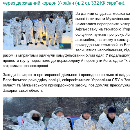
через державний кордон України (ч. 2 ст. 332 КК України).
За даними слідства, мешканка
змові із жителем Мукачівськог
намагалися переправити чоти
Афганістану на територію Уго
офіційних пунктів пропуску. Ж
автомобіль, на якому іноземці
прикордонних територій на Бер
залишатися непоміченими, пі
разом із мігрантами одягнули камуфльований білий одяг. У подальшом
провести групу через поле до держкордону й перетнути його, однак їх
затримали правоохоронці.
Заходи із викриття протиправної діяльності проведено спільно зі слідч
Берегівського райвідділу поліції, співробітниками Управління СБУ в За
області та Мукачівського прикордонного загону, повідомляє пресслужб
Закарпатської області.