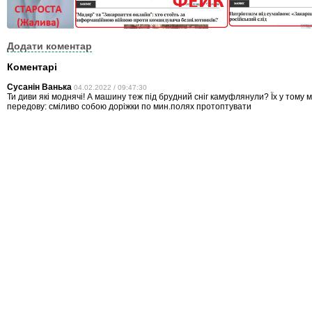
Додати коментар
Коментарі
Сусанін Ванька
04.02.2022 / 09:47:30
Ти диви які моднячі! А машину теж під брудний сніг камуфлянули? Їх у тому ма
передову: сміливо собою доріжки по мин.полях протоптувати