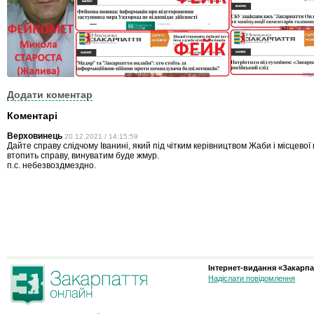
Додати коментар
Коментарі
Верховинець
20.12.2021 / 14:15:59
Дайте справу слідчому Іванині, який під чітким керівництвом Жаби і місцевої
втопить справу, винуватим буде жмур.
п.с. небезвоздмездно.
Інтернет-видання «Закарпа
Надіслати повідомлення