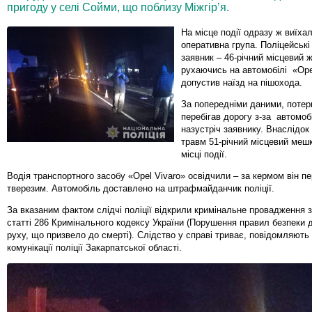
пригоду у селі Сойми, що поблизу Міжгір’я.
На місце події одразу ж виїхал
оперативна група. Поліцейські
заявник – 46-річний місцевий 
рухаючись на автомобілі «Opel
допустив наїзд на пішохода.
За попередніми даними, потер
перебігав дорогу з-за автомобі
назустріч заявнику. Внаслідок
травм 51-річний місцевий меш
місці події.
Водія транспортного засобу «Opel Vivaro» освідчили – за кермом він п
тверезим. Автомобіль доставлено на штрафмайданчик поліції.
За вказаним фактом слідчі поліції відкрили кримінальне провадження 
статті 286 Кримінального кодексу України (Порушення правил безпеки 
руху, що призвело до смерті). Слідство у справі триває, повідомляють 
комунікації поліції Закарпатської області.