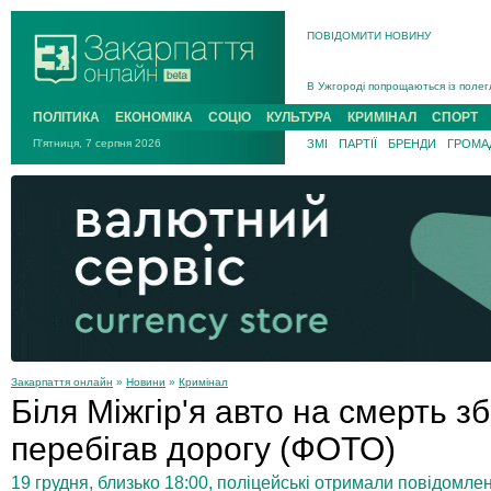
ПОВІДОМИТИ НОВИНУ
Інструктора районного ТЦК на Зак
В Ужгороді попрощаються із полег
В Ужгороді 5 серпня попрощаються
ПОЛІТИКА
ЕКОНОМІКА
СОЦІО
КУЛЬТУРА
КРИМІНАЛ
СПОРТ
Підтвердили загибель захисника і
П'ятниця, 7 серпня 2026
ЗМІ
ПАРТІЇ
БРЕНДИ
ГРОМАД
На війні з рф поліг військовий з 
На Хустщині внаслідок ДТП за уча
Інструктора районного ТЦК на Зак
Закарпаття онлайн
»
Новини
»
Кримінал
Біля Міжгір'я авто на смерть з
перебігав дорогу (ФОТО)
19 грудня, близько 18:00, поліцейські отримали повідомл