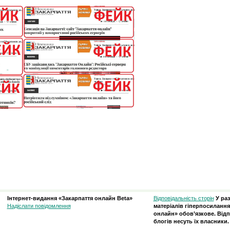
Інтернет-видання «Закарпаття онлайн Beta»
Відповідальність сторін
У ра
Надіслати повідомлення
матеріалів гіперпосилання
онлайн» обов’язкове. Відп
блогів несуть їх власники.