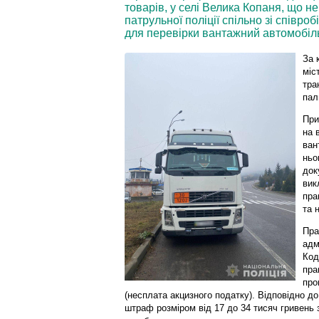
товарів, у селі Велика Копаня, що н
патрульної поліції спільно зі співр
для перевірки вантажний автомобі
За 
міс
тра
пал
При
на 
ван
ньо
док
вик
пра
та 
Пра
адм
Код
пра
про
(несплата акцизного податку). Відповідно до 
штраф розміром від 17 до 34 тисяч гривень 