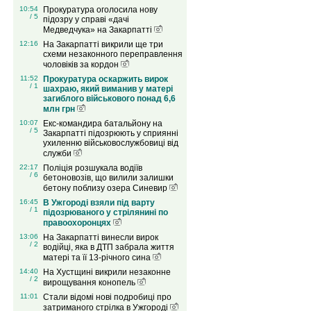
10:54
Прокуратура оголосила нову
/ 5
підозру у справі «дачі
Медведчука» на Закарпатті
12:16
На Закарпатті викрили ще три
схеми незаконного переправлення
чоловіків за кордон
11:52
Прокуратура оскаржить вирок
/ 1
шахраю, який виманив у матері
загиблого військового понад 6,6
млн грн
10:07
Екс-командира батальйону на
/ 5
Закарпатті підозрюють у сприянні
ухиленню військовослужбовиці від
служби
22:17
Поліція розшукала водіїв
/ 6
бетоновозів, що вилили залишки
бетону поблизу озера Синевир
16:45
В Ужгороді взяли під варту
/ 1
підозрюваного у стрілянині по
правоохоронцях
13:06
На Закарпатті винесли вирок
/ 2
водійці, яка в ДТП забрала життя
матері та її 13-річного сина
14:40
На Хустщині викрили незаконне
/ 2
вирощування конопель
11:01
Стали відомі нові подробиці про
затриманого стрілка в Ужгороді