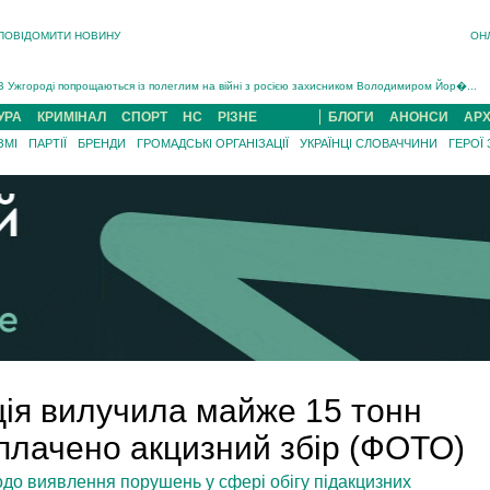
ПОВІДОМИТИ НОВИНУ
ОН
Інструктора районного ТЦК на Закарпатті судитимуть за обвинуваченням у катув...
В Ужгороді попрощаються із полеглим на війні з росією захисником Володимиром Йор�...
В Ужгороді 5 серпня попрощаються із захисником Богданом Югасом, який два роки �...
УРА
КРИМІНАЛ
СПОРТ
НС
РІЗНЕ
БЛОГИ
АНОНСИ
АРХ
Підтвердили загибель захисника із Нанкова на Хустщині Юліана Гербея (ФОТО)[/gree...
ЗМІ
ПАРТІЇ
БРЕНДИ
ГРОМАДСЬКІ ОРГАНІЗАЦІЇ
УКРАЇНЦІ СЛОВАЧЧИНИ
ГЕРОЇ
На війні з рф поліг військовий з Виноградова Ігнат Роздяловський (ФОТО)...
На Хустщині внаслідок ДТП за участі трьох авто постраждали 13 людей (ФОТО)...
Інструктора районного ТЦК на Закарпатті судитимуть за обвинувачен...
ція вилучила майже 15 тонн
сплачено акцизний збір (ФОТО)
до виявлення порушень у сфері обігу підакцизних