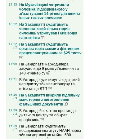
17:45
На Мукачівщині затримали
чоловіка, підозрюваного у
зґвалтуванні 14-річної дівчини та
інших тяжких злочинах
16:22
На Закарпатті судитимуть
чоловіка, який кілька годин
силоміць утримував і бив водія
вантажівки
17:22
На Закарпатті судитимуть
/ 2
організаторів схеми з фіктивним
працевлаштуванням за $25 тисяч
17:00
На Закарпатті наркодилера
засудили до 9 років ув'язнення за
148 кг канабісу
12:21
В Ужгороді судитимуть водія, який
напідпитку збив пенсіонерку та
втік з місця ДТП
15:45
На Закарпатті викрили підпільну
/ 3
майстерню з виготовлення
фальшивих документів
12:59
В Ужгороді безхатько проник до
/ 3
дитячого центру та обікрав
працівниць
15:25
На Закарпатті судитимуть
/ 7
посадовицю інституту НААН через
збитки державі на майже 680