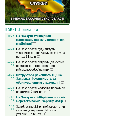
НОВИНИ: Кримінал
11:25
На Закарпатті викрили
масштабну схему ухилення від
мобілізації
17:16
На Закарпатті судитимуть
учасників контрабанди кокаїну на
понад $1 млн
10:12
На Закарпатті викрили дві схеми
/ 4
незаконного переправлення
військовозобов’язаних
15:33
Інструктора районного ТЦК на
/ 8
Закарпатті судитимуть за
обвинуваченням у катуванні
13:34
На Закарпатті чоловіка повалили
/ 4
на землю й обікрали
12:38
На Закарпатті 46-річний чоловік
/ 1
жорстоко побив 74-річну матір
10:17
За вбивство 22-річної закарпатки
/ 1
українець отримав 14 років
ув’язнення в Чехії