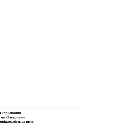
зі копіювання
 на «Закарпаття
овідальність за вміст