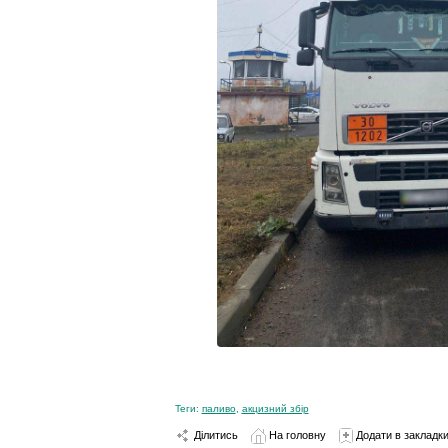
Теги:
паливо
,
акцизний збір
Ділитись
На головну
Додати в закладк