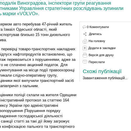
еподалік Виноградова, інспектори групи реагування
обітниками Управління стратегічних розслідувань зупинили
ль марки «VOLVO».
кермом авто перебував 47-річний житель
0 Коментувати
та Ізмаїл Одеської області, який
Ділитись
нспортував близько 15 тонн дизельного
ива.
На головну
Додати в закладки
 перевірці товаро-транспортних накладних
відпуск нафтопродуктів встановлено, що
Версія для друку
таж перевозиться з порушеннями, адже за
Переслати
го не сплачено акцизний податок. Для
ументування на місце події правоохоронці
Схожі публікації
ликали слідчо-оперативну групу,
Завантаження публікацій...
цівники якої вилучили транспортний засіб
напівпричіп з пальним.
цівники поліції склали на жителя Одещини
іністративний протокол за статтею 164
ексу України про адміністративні
вопорушення (Порушення порядку
вадження господарської діяльності
санкції статті за такі дії йому загрожує
з конфіскацією пального та транспортного