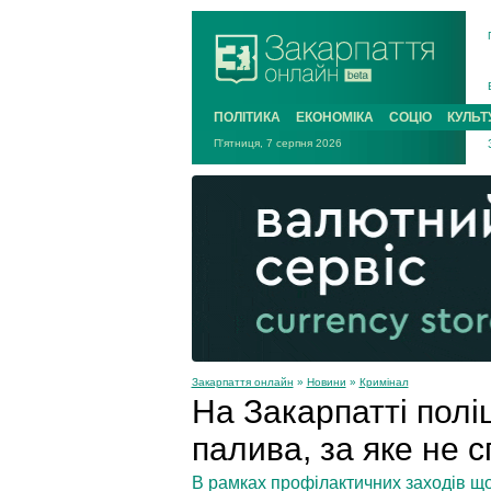
ПОЛІТИКА
ЕКОНОМІКА
СОЦІО
КУЛЬТ
П'ятниця, 7 серпня 2026
Закарпаття онлайн
»
Новини
»
Кримінал
На Закарпатті полі
палива, за яке не 
В рамках профілактичних заходів що