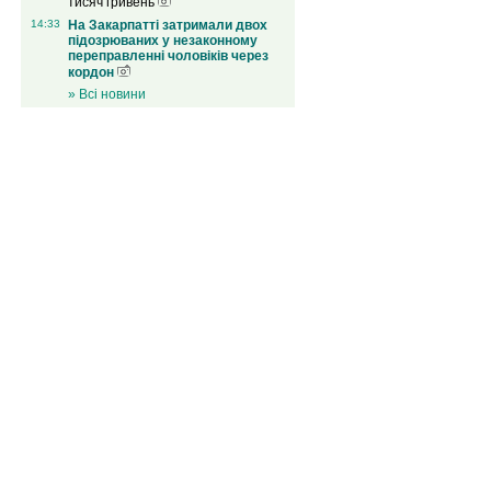
тисяч гривень
14:33
На Закарпатті затримали двох
підозрюваних у незаконному
переправленні чоловіків через
кордон
» Всі новини