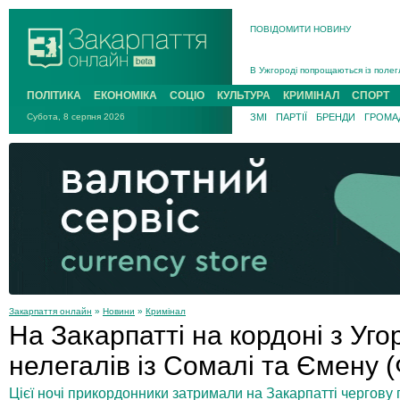
ПОВІДОМИТИ НОВИНУ
Інструктора районного ТЦК на Зак
В Ужгороді попрощаються із полег
В Ужгороді 5 серпня попрощаються
ПОЛІТИКА
ЕКОНОМІКА
СОЦІО
КУЛЬТУРА
КРИМІНАЛ
СПОРТ
Підтвердили загибель захисника і
Субота, 8 серпня 2026
ЗМІ
ПАРТІЇ
БРЕНДИ
ГРОМАД
На війні з рф поліг військовий з 
На Хустщині внаслідок ДТП за уча
Інструктора районного ТЦК на Зак
Закарпаття онлайн
»
Новини
»
Кримінал
На Закарпатті на кордоні з У
нелегалів із Сомалі та Ємену
Цієї ночі прикордонники затримали на Закарпатті чергову 