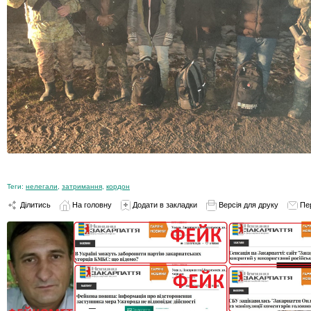
Теги:
нелегали
,
затримання
,
кордон
Ділитись
На головну
Додати в закладки
Версія для друку
Пе