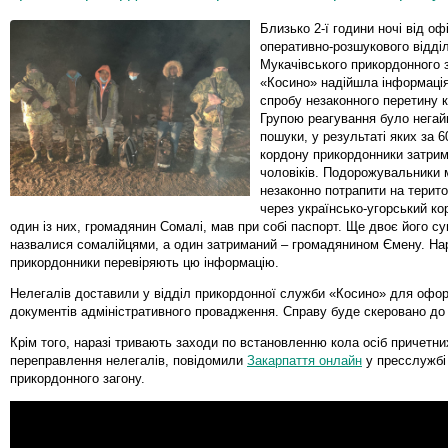
Близько 2-ї години ночі від оф
оперативно-розшукового відді
Мукачівського прикордонного з
«Косино» надійшла інформаці
спробу незаконного перетину 
Групою реагування було негай
пошуки, у результаті яких за 6
кордону прикордонники затри
чоловіків. Подорожувальники 
незаконно потрапити на терит
через українсько-угорський к
один із них, громадянин Сомалі, мав при собі паспорт. Ще двоє його су
назвалися сомалійцями, а один затриманий – громадянином Ємену. На
прикордонники перевіряють цю інформацію.
Нелегалів доставили у відділ прикордонної служби «Косино» для офо
документів адміністративного провадження. Справу буде скеровано до
Крім того, наразі тривають заходи по встановленню кола осіб причетних
переправлення нелегалів, повідомили
Закарпаття онлайн
у пресслужбі
прикордонного загону.