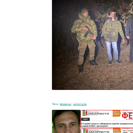
Теги:
вірмени
,
нелегали