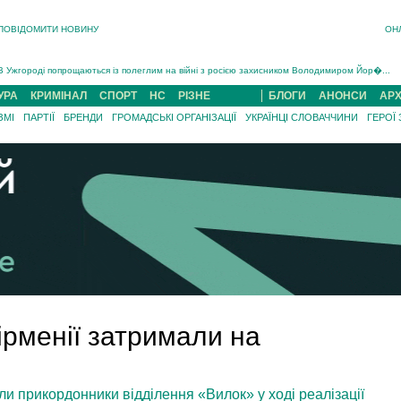
ПОВІДОМИТИ НОВИНУ
ОН
Інструктора районного ТЦК на Закарпатті судитимуть за обвинуваченням у катув...
В Ужгороді попрощаються із полеглим на війні з росією захисником Володимиром Йор�...
В Ужгороді 5 серпня попрощаються із захисником Богданом Югасом, який два роки �...
УРА
КРИМІНАЛ
СПОРТ
НС
РІЗНЕ
БЛОГИ
АНОНСИ
АРХ
Підтвердили загибель захисника із Нанкова на Хустщині Юліана Гербея (ФОТО)[/gree...
ЗМІ
ПАРТІЇ
БРЕНДИ
ГРОМАДСЬКІ ОРГАНІЗАЦІЇ
УКРАЇНЦІ СЛОВАЧЧИНИ
ГЕРОЇ
На війні з рф поліг військовий з Виноградова Ігнат Роздяловський (ФОТО)...
На Хустщині внаслідок ДТП за участі трьох авто постраждали 13 людей (ФОТО)...
Інструктора районного ТЦК на Закарпатті судитимуть за обвинувачен...
Вірменії затримали на
ли прикордонники відділення «Вилок» у ході реалізації