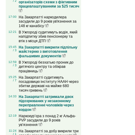
/ 2
організаторів схеми з фіктивним
працевлаштуванням за $25 тисяч
17:00
На Закарпатті наркодилера
засудили до 9 років ув'язнення за
148 кг канабісу
12:21
В Ужгороді судитимуть водія, який
напідпитку збив пенсіонерку та
втік з місця ДТП
15:45
На Закарпатті викрили підпільну
/ 3
майстерню з виготовлення
фальшивих документів
12:59
В Ужгороді безхатько проник до
/ 3
дитячого центру та обікрав
працівниць
15:25
На Закарпатті судитимуть
/ 7
посадовицю інституту НААН через
збитки державі на майже 680
тисяч гривень
14:33
На Закарпатті затримали двох
підозрюваних у незаконному
переправленні чоловіків через
кордон
12:19
Наркокур’єра з понад 2 кг Альфа-
PVP засудили до 9 років
ув’язнення
11:24
На Закарпатті за добу викрили три
/ 1