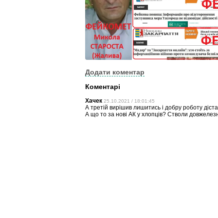
Додати коментар
Коментарі
Хачек
25.10.2021 / 18:01:45
А третій вирішив лишитись і добру роботу діста
А що то за нові АК у хлопців? Стволи довжелезн