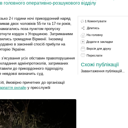
ів головного оперативно-розшукового відділу
зько 2-ї години ночі прикордонний наряд
1 Коментувати
римав двох чоловіків 55-ти та 17-ти років,
Ділитись
 намагались поза пунктом пропуску
етнути кордон з Угорщиною. Затриманими
На головну
вились громадяни Вірменії. Іноземці
Додати в закладки
одавно в законний спосіб прибули на
Версія для друку
иторію України.
Переслати
 з’ясування усіх обставин правопорушення
складання адмінпротоколів, затриманих
Схожі публікації
тавили до прикордонного підрозділу.
Завантаження публікацій...
 невдовзі визначить суд.
б, ймовірно причетних до організації
арпаття онлайн
у пресслужбі