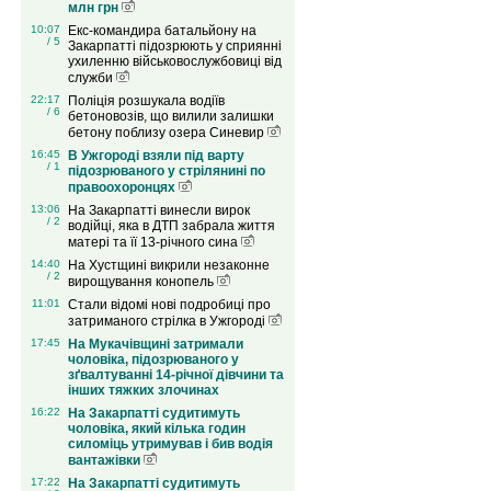
млн грн
10:07
Екс-командира батальйону на
/ 5
Закарпатті підозрюють у сприянні
ухиленню військовослужбовиці від
служби
22:17
Поліція розшукала водіїв
/ 6
бетоновозів, що вилили залишки
бетону поблизу озера Синевир
16:45
В Ужгороді взяли під варту
/ 1
підозрюваного у стрілянині по
правоохоронцях
13:06
На Закарпатті винесли вирок
/ 2
водійці, яка в ДТП забрала життя
матері та її 13-річного сина
14:40
На Хустщині викрили незаконне
/ 2
вирощування конопель
11:01
Стали відомі нові подробиці про
затриманого стрілка в Ужгороді
17:45
На Мукачівщині затримали
чоловіка, підозрюваного у
зґвалтуванні 14-річної дівчини та
інших тяжких злочинах
16:22
На Закарпатті судитимуть
чоловіка, який кілька годин
силоміць утримував і бив водія
вантажівки
17:22
На Закарпатті судитимуть