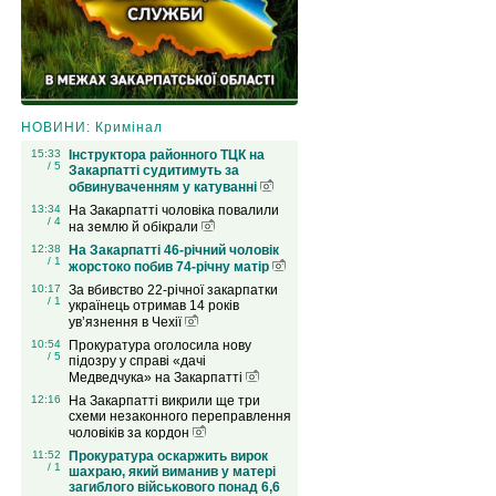
НОВИНИ: Кримінал
15:33
Інструктора районного ТЦК на
/ 5
Закарпатті судитимуть за
обвинуваченням у катуванні
13:34
На Закарпатті чоловіка повалили
/ 4
на землю й обікрали
12:38
На Закарпатті 46-річний чоловік
/ 1
жорстоко побив 74-річну матір
10:17
За вбивство 22-річної закарпатки
/ 1
українець отримав 14 років
ув’язнення в Чехії
10:54
Прокуратура оголосила нову
/ 5
підозру у справі «дачі
Медведчука» на Закарпатті
12:16
На Закарпатті викрили ще три
схеми незаконного переправлення
чоловіків за кордон
11:52
Прокуратура оскаржить вирок
/ 1
шахраю, який виманив у матері
загиблого військового понад 6,6