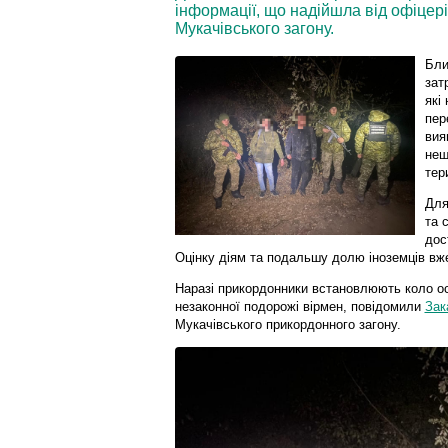
інформації, що надійшла від офіцер
Мукачівського загону.
Бли
зат
які
пер
вия
нещ
тер
Для
та 
дос
Оцінку діям та подальшу долю іноземців вже
Наразі прикордонники встановлюють коло осі
незаконної подорожі вірмен, повідомили
Зак
Мукачівського прикордонного загону.