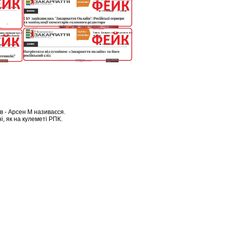
в - Арсен М називаєся.
і, як на кулеметі РПК.