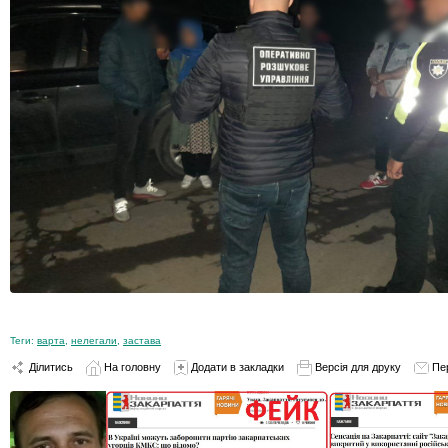
Теги:
варта
,
нелегали
,
застава
Ділитись
На головну
Додати в закладки
Версія для друку
Пе