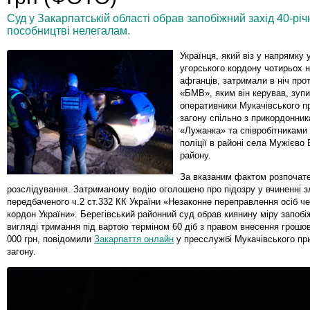
Суд у Закарпатській області обрав запобіжний захід 40-рі
пособництві нелегалам.
Українця, який віз у напрямку 
угорського кордону чотирьох н
афганців, затримали в ніч про
«БМВ», яким він керував, зуп
оперативники Мукачівського п
загону спільно з прикордонник
«Лужанка» та співробітниками
поліції в районі села Мужієво
району.
За вказаним фактом розпочат
розслідування. Затриманому водію оголошено про підозру у вчиненні з
передбаченого ч.2 ст.332 КК України «Незаконне переправлення осіб ч
кордон України». Берегівський районний суд обрав киянину міру запобі
вигляді тримання під вартою терміном 60 діб з правом внесення грошов
000 грн, повідомили
Закарпаття онлайн
у пресслужбі Мукачівського пр
загону.