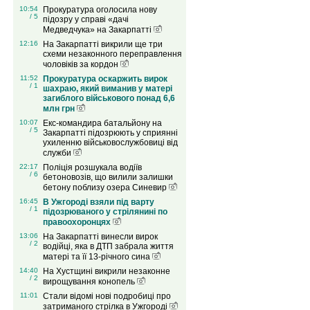
10:54
Прокуратура оголосила нову
/ 5
підозру у справі «дачі
Медведчука» на Закарпатті
12:16
На Закарпатті викрили ще три
схеми незаконного переправлення
чоловіків за кордон
11:52
Прокуратура оскаржить вирок
/ 1
шахраю, який виманив у матері
загиблого військового понад 6,6
млн грн
10:07
Екс-командира батальйону на
/ 5
Закарпатті підозрюють у сприянні
ухиленню військовослужбовиці від
служби
22:17
Поліція розшукала водіїв
/ 6
бетоновозів, що вилили залишки
бетону поблизу озера Синевир
16:45
В Ужгороді взяли під варту
/ 1
підозрюваного у стрілянині по
правоохоронцях
13:06
На Закарпатті винесли вирок
/ 2
водійці, яка в ДТП забрала життя
матері та її 13-річного сина
14:40
На Хустщині викрили незаконне
/ 2
вирощування конопель
11:01
Стали відомі нові подробиці про
затриманого стрілка в Ужгороді