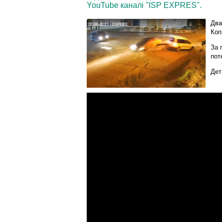
YouTube каналі "ISP EXPRES".
Два
Коп
За 
пот
Дет