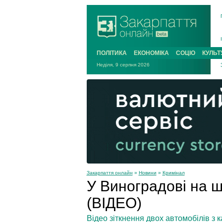
ПОЛІТИКА
ЕКОНОМІКА
СОЦІО
КУЛЬТ
Неділя, 9 серпня 2026
Закарпаття онлайн
»
Новини
»
Кримінал
У Виноградові на ш
(ВІДЕО)
Відео зіткнення двох автомобілів з