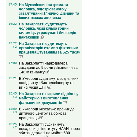
17:45
На Мукачівщині затримали
чоловіка, підозрюваного у
зґвалтуванні 14-річної дівчини та
інших тяжких злочинах
16:22
На Закарпатті судитимуть
чоловіка, який кілька годин
силоміць утримував і бив водія
вантажівки
17:22
На Закарпатті судитимуть
/ 2
організаторів схеми з фіктивним
працевлаштуванням за $25 тисяч
17:00
На Закарпатті наркодилера
засудили до 9 років ув'язнення за
148 кг канабісу
12:21
В Ужгороді судитимуть водія, який
напідпитку збив пенсіонерку та
втік з місця ДТП
15:45
На Закарпатті викрили підпільну
/ 3
майстерню з виготовлення
фальшивих документів
12:59
В Ужгороді безхатько проник до
/ 3
дитячого центру та обікрав
працівниць
15:25
На Закарпатті судитимуть
/ 7
посадовицю інституту НААН через
збитки державі на майже 680