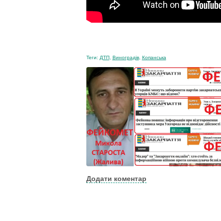
Теги:
ДТП
,
Виноградів
,
Копанська
Додати коментар