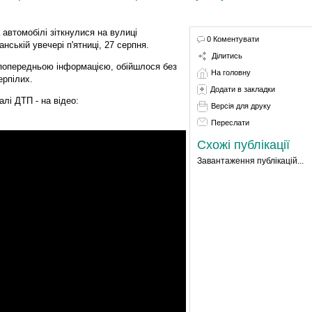
 автомобілі зіткнулися на вулиці
0 Коментувати
анській увечері п'ятниці, 27 серпня.
Ділитись
попередньою інформацією, обійшлося без
На головну
ерпілих.
Додати в закладки
алі ДТП - на відео:
Версія для друку
Переслати
Схожі публікації
Завантаження публікацій...