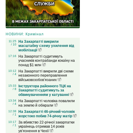
НОВИНИ: Кримінал
11:25
На Закарпатті викрили
/ 10
масштабну схему ухилення від
мобілізації
17:16
На Закарпатті судитимуть
учасників контрабанди кокаїну на
понад $1 млн
10:12
На Закарпатті викрили дві схеми
/ 4
незаконного переправлення
військовозобов’язаних
15:33
Інструктора районного ТЦК на
/ 8
Закарпатті судитимуть за
обвинуваченням у катуванні
13:34
На Закарпатті чоловіка повалили
/ 4
на землю й обікрали
12:38
На Закарпатті 46-річний чоловік
/ 1
жорстоко побив 74-річну матір
10:17
За вбивство 22-річної закарпатки
/ 1
українець отримав 14 років
ув’язнення в Чехії