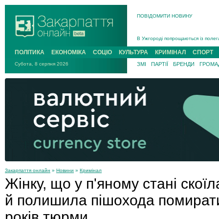
ПОВІДОМИТИ НОВИНУ
Інструктора районного ТЦК на Зак
В Ужгороді попрощаються із полег
В Ужгороді 5 серпня попрощаються
ПОЛІТИКА
ЕКОНОМІКА
СОЦІО
КУЛЬТУРА
КРИМІНАЛ
СПОРТ
Підтвердили загибель захисника і
Субота, 8 серпня 2026
ЗМІ
ПАРТІЇ
БРЕНДИ
ГРОМАД
На війні з рф поліг військовий з 
На Хустщині внаслідок ДТП за уча
Інструктора районного ТЦК на Зак
Закарпаття онлайн
»
Новини
»
Кримінал
Жінку, що у п'яному стані скої
й полишила пішохода помирати
років тюрми