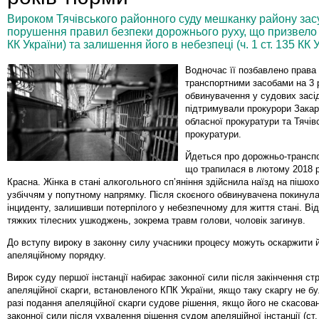
Вироком Тячівського районного суду мешканку району засу
порушення правил безпеки дорожнього руху, що призвело до
КК України) та залишення його в небезпеці (ч. 1 ст. 135 КК У
Водночас її позбавлено права
транспортними засобами на 3 
обвинувачення у судових засі
підтримували прокурори Закар
обласної прокуратури та Тячів
прокуратури.
Йдеться про дорожньо-транспо
що трапилася в лютому 2018 р
Красна. Жінка в стані алкогольного сп’яніння здійснила наїзд на пішох
узбіччям у попутному напрямку. Після скоєного обвинувачена покинула
інциденту, залишивши потерпілого у небезпечному для життя стані. Ві
тяжких тілесних ушкоджень, зокрема травм голови, чоловік загинув.
До вступу вироку в законну силу учасники процесу можуть оскаржити й
апеляційному порядку.
Вирок суду першої інстанції набирає законної сили після закінчення ст
апеляційної скарги, встановленого КПК України, якщо таку скаргу не б
разі подання апеляційної скарги судове рішення, якщо його не скасова
законної сили після ухвалення рішення судом апеляційної інстанції (ст