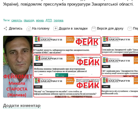
України), повідомляє пресслужба прокуратури Закарпатської області.
Теги:
смерть
,
пішохід
,
жінка
,
ДТП
,
тюрма
Ділитись
На головну
Додати в закладки
Версія для друку
Пе
Додати коментар