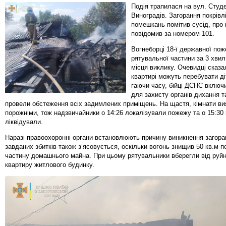
Подія трапилася на вул. Студе
Виноградів. Загорання покрівлі
помешкань помітив сусід, про
повідомив за номером 101.
Вогнеборці 18-ї державної пож
рятувальної частини за 3 хви
місця виклику. Очевидці сказа
квартирі можуть перебувати ді
гаючи часу, бійці ДСНС включ
для захисту органів дихання т
провели обстеження всіх задимлених приміщень. На щастя, кімнати в
порожніми, тож надзвичайники о 14:26 локалізували пожежу та о 15:30 
ліквідували.
Наразі правоохоронні органи встановлюють причину виникнення загора
завданих збитків також з’ясовується, оскільки вогонь знищив 50 кв.м по
частину домашнього майна. При цьому рятувальники вберегли від руй
квартиру житлового будинку.