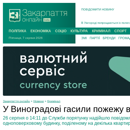
ПОВІДОМИТИ НОВИНУ
Інструктора районного ТЦК на Зак
В Ужгороді попрощаються із полег
В Ужгороді 5 серпня попрощаються
ПОЛІТИКА
ЕКОНОМІКА
СОЦІО
КУЛЬТУРА
КРИМІНАЛ
СПОРТ
Підтвердили загибель захисника і
П'ятниця, 7 серпня 2026
ЗМІ
ПАРТІЇ
БРЕНДИ
ГРОМАД
На війні з рф поліг військовий з 
На Хустщині внаслідок ДТП за уча
Інструктора районного ТЦК на Зак
Закарпаття онлайн
»
Новини
»
Кримінал
У Виноградові гасили пожежу 
26 серпня о 14:11 до Служби порятунку надійшло повідом
одноповерховому будинку, поділеному на декілька квартир