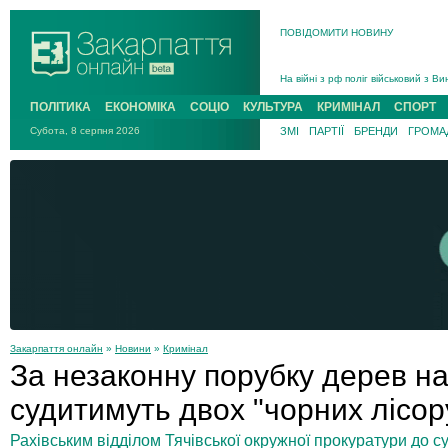
В Ужгороді попрощаються із полег
ПОВІДОМИТИ НОВИНУ
В Ужгороді 5 серпня попрощаються
Підтвердили загибель захисника і
На війні з рф поліг військовий з 
На Хустщині внаслідок ДТП за уча
ПОЛІТИКА
ЕКОНОМІКА
СОЦІО
КУЛЬТУРА
КРИМІНАЛ
СПОРТ
Інструктора районного ТЦК на Зак
Субота, 8 серпня 2026
ЗМІ
ПАРТІЇ
БРЕНДИ
ГРОМАД
Закарпаття онлайн
»
Новини
»
Кримінал
За незаконну порубку дерев на
судитимуть двох "чорних лісор
Рахівським відділом Тячівської окружної прокуратури до с