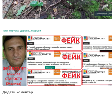
Теги:
порубка
,
дерева
,
лісоруби
Додати коментар