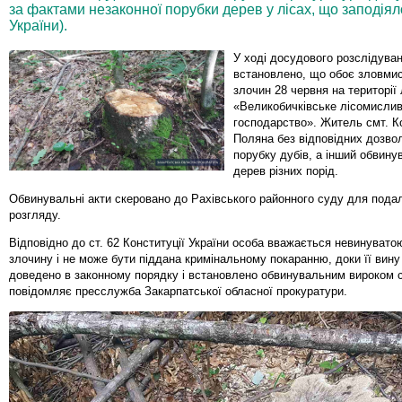
за фактами незаконної порубки дерев у лісах, що заподіяло 
України).
У ході досудового розслідува
встановлено, що обоє зловмис
злочин 28 червня на території
«Великобичківське лісомисли
господарство». Житель смт. К
Поляна без відповідних дозвол
порубку дубів, а інший обвину
дерев різних порід.
Обвинувальні акти скеровано до Рахівського районного суду для пода
розгляду.
Відповідно до ст. 62 Конституції України особа вважається невинувато
злочину і не може бути піддана кримінальному покаранню, доки її вину
доведено в законному порядку і встановлено обвинувальним вироком 
повідомляє пресслужба Закарпатської обласної прокуратури.