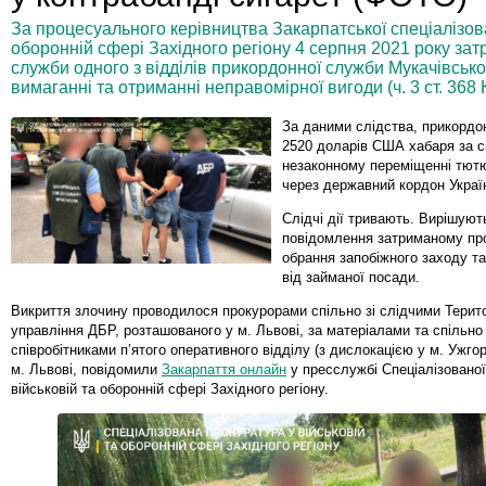
За процесуального керівництва Закарпатської спеціалізова
оборонній сфері Західного регіону 4 серпня 2021 року за
служби одного з відділів прикордонної служби Мукачівськ
вимаганні та отриманні неправомірної вигоди (ч. 3 ст. 368 
За даними слідства, прикордо
2520 доларів США хабаря за с
незаконному переміщенні тют
через державний кордон Украї
Слідчі дії тривають. Вирішуют
повідомлення затриманому про
обрання запобіжного заходу т
від займаної посади.
Викриття злочину проводилося прокурорами спільно зі слідчими Терит
управління ДБР, розташованого у м. Львові, за матеріалами та спільно 
співробітниками п’ятого оперативного відділу (з дислокацією у м. Ужго
м. Львові, повідомили
Закарпаття онлайн
у пресслужбі Спеціалізованої
військовій та оборонній сфері Західного регіону.