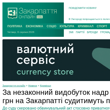
ПОВІДОМИТИ НОВИНУ
Інструктора районного ТЦК на Зак
В Ужгороді попрощаються із полег
В Ужгороді 5 серпня попрощаються
Підтвердили загибель захисника і
ПОЛІТИКА
ЕКОНОМІКА
СОЦІО
КУЛЬТУРА
КРИМІНАЛ
СПОРТ
На війні з рф поліг військовий з 
Четвер, 6 серпня 2026
ЗМІ
ПАРТІЇ
БРЕНДИ
ГРОМАД
На Хустщині внаслідок ДТП за уча
Інструктора районного ТЦК на Зак
Закарпаття онлайн
»
Новини
»
Кримінал
За незаконний видобуток надр
грн на Закарпатті судитимуть
До суду скеровано обвинувальний акт стосовно приватног