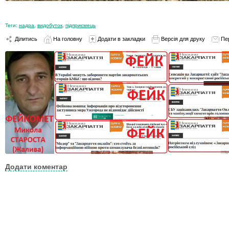
Теги:
надра
,
видобуток
,
підприємець
Ділитись
На головну
Додати в закладки
Версія для друку
Пе
Додати коментар