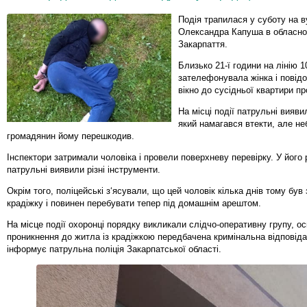
Подія трапилася у суботу на в
Олександра Капуша в обласно
Закарпаття.
Близько 21-ї години на лінію 1
зателефонувала жінка і повід
вікно до сусідньої квартири п
На місці події патрульні вияви
який намагався втекти, але н
громадянин йому перешкодив.
Інспектори затримали чоловіка і провели поверхневу перевірку. У його
патрульні виявили різні інструменти.
Окрім того, поліцейські з‘ясували, що цей чоловік кілька днів тому був
крадіжку і повинен перебувати тепер під домашнім арештом.
На місце події охоронці порядку викликали слідчо-оперативну групу, ос
проникнення до житла із крадіжкою передбачена кримінальна відповіда
інформує патрульна поліція Закарпатської області.