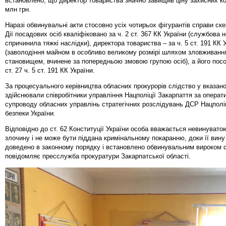
встановлено, що директор товариства значно завищив ціну захисних ко
млн грн.
Наразі обвинувальні акти стосовно усіх чотирьох фігурантів справи ск
Дії посадових осіб кваліфіковано за ч. 2 ст. 367 КК України (службова 
спричинила тяжкі наслідки), директора товариства – за ч. 5 ст. 191 КК 
(заволодіння майном в особливо великому розмірі шляхом зловживан
становищем, вчинене за попередньою змовою групою осіб), а його пособ
ст. 27 ч. 5 ст. 191 КК України.
За процесуального керівництва обласних прокурорів слідство у вказан
здійснювали співробітники управління Нацполіції Закарпаття за операт
супроводу обласних управлінь стратегічних розслідувань ДСР Нацполі
безпеки України.
Відповідно до ст. 62 Конституції України особа вважається невинувато
злочину і не може бути піддана кримінальному покаранню, доки її вину
доведено в законному порядку і встановлено обвинувальним вироком 
повідомляє пресслужба прокуратури Закарпатської області.