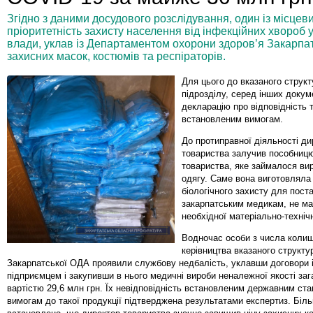
Згідно з даними досудового розслідування, один із місцев
пріоритетність захисту населення від інфекційних хвороб у
влади, уклав із Департаментом охорони здоров’я Закарпа
захисних масок, костюмів та респіраторів.
Для цього до вказаного структ
підрозділу, серед інших докуме
декларацію про відповідність 
встановленим вимогам.
До протиправної діяльності ди
товариства залучив пособницю
товариства, яке займалося ви
одягу. Саме вона виготовляла
біологічного захисту для пост
закарпатським медикам, не м
необхідної матеріально-технічн
Водночас особи з числа коли
керівництва вказаного структу
Закарпатської ОДА проявили службову недбалість, уклавши договори 
підприємцем і закупивши в нього медичні вироби неналежної якості за
вартістю 29,6 млн грн. Їх невідповідність встановленим державним ст
вимогам до такої продукції підтверджена результатами експертиз. Біль