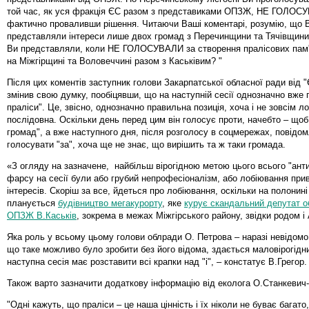
той час, як уся фракція ЄС разом з представиками ОПЗЖ, НЕ ГОЛОС
фактично проваливши рішення. Читаючи Ваші коментарі, розумію, що 
представляли інтереси лише двох громад з Перечинщини та Тячівщини.
Ви представляли, коли НЕ ГОЛОСУВАЛИ за створення пралісових пам'
на Міжгірщині та Воловеччині разом з Каськівим? "
Після цих коментів заступник голови Закарпатської обласної ради від 
змінив свою думку, пообіцявши, що на наступній сесії однозначно вже 
праліси". Це, звісно, однозначно правильна позиція, хоча і не зовсім ло
послідовна. Оскільки день перед цим він голосує проти, начебто – щоб
громад", а вже наступного дня, після розголосу в соцмережах, повідо
голосувати "за", хоча ще не знає, що вирішить та ж таки громада.
«З огляду на зазначене, найбільш вірогідною метою цього всього "ант
фарсу на сесії були або грубий непрофесіоналізм, або лобіювання при
інтересів. Скоріш за все, йдеться про лобіювання, оскільки на полонин
планується
будівництво мегакурорту
, яке
курує скандальний депутат о
ОПЗЖ В.Каськів
, зокрема в межах Міжгірського району, звідки родом і
Яка роль у всьому цьому голови облради О. Петрова – наразі невідомо
що таке можливо було зробити без його відома, здається маловірогідн
наступна сесія має розставити всі крапки над "і", – констатує В.Грегор.
Також варто зазначити додаткову інформацію від еколога О.Станкевич
"Одні кажуть, що праліси – це наша цінність і їх ніколи не буває багато