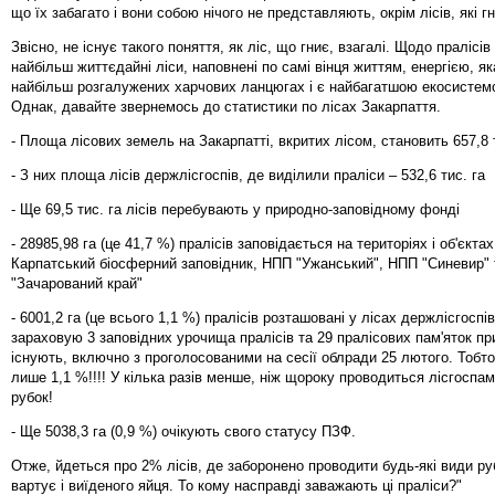
що їх забагато і вони собою нічого не представляють, окрім лісів, які г
Звісно, не існує такого поняття, як ліс, що гниє, взагалі. Щодо пралісів 
найбільш життєдайні ліси, наповнені по самі вінця життям, енергією, я
найбільш розгалужених харчових ланцюгах і є найбагатшою екосистемо
Однак, давайте звернемось до статистики по лісах Закарпаття.
- Площа лісових земель на Закарпатті, вкритих лісом, становить 657,8 
- З них площа лісів держлісгоспів, де виділили праліси – 532,6 тис. га
- Ще 69,5 тис. га лісів перебувають у природно-заповідному фонді
- 28985,98 га (це 41,7 %) пралісів заповідається на територіях і об'єкта
Карпатський біосферний заповідник, НПП "Ужанський", НПП "Синевир"
"Зачарований край"
- 6001,2 га (це всього 1,1 %) пралісів розташовані у лісах держлісгоспі
зараховую 3 заповідних урочища пралісів та 29 пралісових пам'яток пр
існують, включно з проголосованими на сесії облради 25 лютого. Тобто
лише 1,1 %!!!! У кілька разів менше, ніж щороку проводиться лісгоспа
рубок!
- Ще 5038,3 га (0,9 %) очікують свого статусу ПЗФ.
Отже, йдеться про 2% лісів, де заборонено проводити будь-які види ру
вартує і виїденого яйця. То кому насправді заважають ці праліси?"