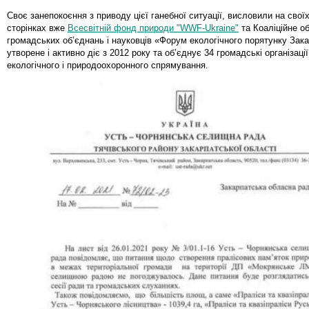
Своє занепокоєння з приводу цієї ганебної ситуації, висловили на свої
сторінках вже
Всесвітній фонд природи "WWF-Ukraine"
та Коаліційне о
громадських об’єднань і науковців «Форум екологічного порятунку Зака
утворене і активно діє з 2012 року та об’єднує 34 громадські організаці
екологічного і природоохоронного спрямування.