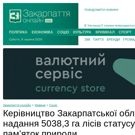
ПОВІДОМИТИ НОВИНУ
Інструктора районного ТЦК на Зак
В Ужгороді попрощаються із полег
В Ужгороді 5 серпня попрощаються
Підтвердили загибель захисника і
ПОЛІТИКА
ЕКОНОМІКА
СОЦІО
КУЛЬТУРА
КРИМІНАЛ
СПОРТ
На війні з рф поліг військовий з 
Субота, 8 серпня 2026
ЗМІ
ПАРТІЇ
БРЕНДИ
ГРОМАД
На Хустщині внаслідок ДТП за уча
Інструктора районного ТЦК на Зак
Закарпаття онлайн
»
Новини
»
Соціо
Керівництво Закарпатської об
надання 5038,3 га лісів статус
пам'яток природи