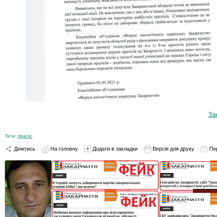
За
Теги:
праліс
Ділитись
На головну
Додати в закладки
Версія для друку
Пе