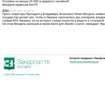
Потрібно не менше 20 000 га виділити і негайно!!!
феодали ординські кляті!!!
4321
05.03.2021 / 01:27:01
Пресс-секретарь Президента Владимира Зеленского Юлия Мендель заявила
государства делает все, чтобы в Украине закончилась эра олигархов, владе
словам 80% Украины, из-за которых страна погрязла в нищете и тотальной
Об этом Мендель написала в своем блоге для Atlantic Council, передают Укр
Інтернет-видання «Закарпа
Надіслати повідомлення
© 2003-2026 Закарпаття онлайн Beta