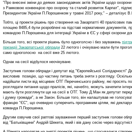
"Про внесені зміни до деяких законодавчих актів України щодо охорони 
з Рамковою конвенцією про охорону та сталий розвиток Карпат", підпи
Президентом України П.Порошенком у травні 2017 року," – деталізує В.
Тобто, ці проекти рішень про створення на Закарпатті 40 пралісових па
площею 8485,4 були розроблені на підставі нормативних документів, п
командою П.Порошенка для інтеграції України в ЄС у сфері охорони до
Більше того, всі проекти рішень було одноголсно і без зауважень
підтр
президії Закарпатської облради
22 лютого і очікувано мали бути прогол
само одноголосно на сесії вже 25 лютого.
Однак на сесії відбулося неочікуване.
Заступник голови облради і депутат від "Європейської Солідарності" 
висловив позицію, що частину питань треба зняти з розгляду. Оскільк
надійшли листи від місцевих ОТГ Перечинського району, які просять по
розглядати питання щодо пралісів, які, начебто, можуть зачепити інтере
мають бути розглянути ще на сесії в ОТГ. Тому Д.Ман як депутат пере
і думку громади", а не Закон. Більше того, він налаштував не голосува
фракцію "ЄС", що очевидно суперечить програмним цілям, які деклару
команда П.Порошенка.
Другим озвучив свої раптові зауваження перший заступник голови облр
від "Батьківщини" Андрій Шекета, який і вів дану сесію через відсутніс
А.Шекета наполягав на знятті проектів рішень, що стосувалися створен