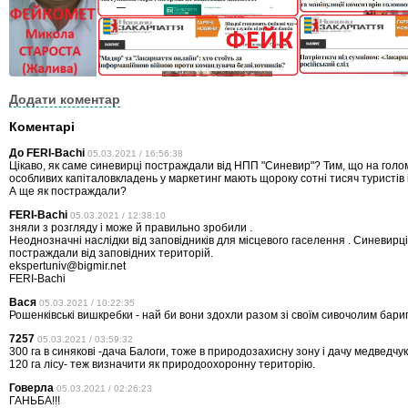
Додати коментар
Коментарі
До FERI-Bachi
05.03.2021 / 16:56:38
Цікаво, як саме синевирці постраждали від НПП "Синевир"? Тим, що на голом
особливих капіталовкладень у маркетинг мають щороку сотні тисяч туристів 
А ще як постраждали?
FERI-Bachi
05.03.2021 / 12:38:10
зняли з розгляду і може й правильно зробили .
Неоднозначні наслідки від заповідників для місцевого гаселення . Синевирц
постраждали від заповідних територій.
ekspertuniv@bigmir.net
FERI-Bachi
Вася
05.03.2021 / 10:22:35
Рошенківські вишкребки - най би вони здохли разом зі своїм сивочолим бариг
7257
05.03.2021 / 03:59:32
300 га в синякові -дача Балоги, тоже в природозахисну зону і дачу медведчук
120 га лісу- теж визначити як природоохоронну територію.
Говерла
05.03.2021 / 02:26:23
ГАНЬБА!!!