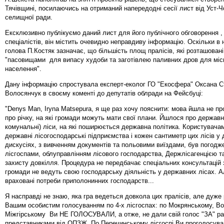
Тячівщині, посилаючись на отриманий напередодні сесії лист від Уст-Ч
селищної ради.
Ексклюзивно публікуємо даний лист для його публічного обговорення , б
спеціалістів, він містить очевидно неправдиву інформацію. Оскільки 
голова П.Костяк зазначає, що більшість площ пралісів, які розташовані
"пасовищами для випасу худоби та заготівлею паливних дров для міс
населення".
Дану інформацію спростувала експерт-еколог ГО "Екосфера" Оксана С
Волосянчук в своєму коменті до депутатів облради на Фейсбуці:
"Denys Man, Iryna Matsepura, я ще раз хочу пояснити: мова йшла не пр
про річку, на які громади можуть мати свої плани. Йшлося про державні
комунальні) ліси, на які поширюється державна політика. Користувачам
державні лісогосподарські підприємства і кожен сантиметр цих лісів у 
дискусіях, з вивченням документів та польовими виїздами, був погодж
лісгоспами, облуправлінням лісового господарства, Держлісагенцією т
захисту довкілля. Процедура не передбачає спеціальних консультацій 
громади не ведуть свою господарську діяльність у державних лісах. 
враховані потреби приполонинних господарств...
Я насправді не знаю, яка гра ведеться довкола цих пралісів, але дуже
Вашим особистим голосуванням по 4-х лісгоспах: по Мокрянському, Во
Міжгірському Ви НЕ ГОЛОСУВАЛИ, а отже, не дали свій голос "ЗА" ра
представниками від ОПЗЖ. По Перечинському лісгоспі Ви проголосувал