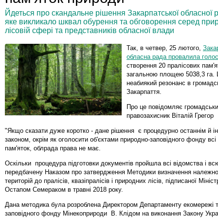
Йдеться про скандальне рішення Закарпатської обласної р
яке викликало шквал обурення та обговорення серед приро
лісовій сфері та представників обласної влади
Так, в четвер, 25 лютого,
Зака
обласна рада провалила голо
створення 20 пралісових пам'
загальною площею 5038,3 га.
неабиякий резонанс в громадс
Закарпаття.
Про це повідомляє громадськ
правозахисник Віталій Грегор
"Якщо сказати дуже коротко - дане рішення є процедурно останнім й і
законом, окрім як оголосити об'єктами природно-заповідного фонду всі
пам'яток, облрада права не має.
Оскільки процедура підготовки документів пройшла всі відомства і вс
передбачену Наказом про затвердження Методики визначення належнос
територій до пралісів, квазіпралісів і природних лісів, підписаної Мініст
Остапом Семераком в травні 2018 року.
Дана методика була розроблена Директором Департаменту екомережі т
заповідного фонду Мінекоприроди В. Клідом на виконання Закону Украї