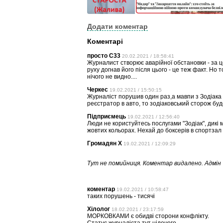
Додати коментар
Коментарі
просто C33
20.02.2021 / 18:58:41
Журналист створює аварійної обстановки - за це
руху догнав його після цього - це теж факт. Но т
нічого не видно....
Черкес
19.02.2021 / 15:50:15
Журналіст порушив один раз,а мавпи з Зодіака 
реєстратор в авто, то зодіаковський сторож бу
Підприємець
19.02.2021 / 12:56:40
Люди не користуйтесь послугами "Зодіак", дикі
жовтих кольорах. Нехай до боксерів в спортзал з
Громадян Х
19.02.2021 / 12:09:29
Тут не помийниця. Коментар видалено. Адмін
коментар
19.02.2021 / 10:58:47
таких порушень - тисячі
Хілолог
18.02.2021 / 23:17:59
МОРКОВКАМИ є обидві сторони конфлікту.