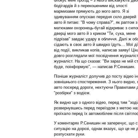
блокує мені проїзд – з нього вискакують дво
бодігардів й з перекошеними від злості
мармизами прямують до мого авто. Я зі
здивуванням опускаю передня скло дверей
авто й питаю: "В чому справа?", як раптом з
матюками охоронець-бугай відкриває з сил
дверці мого авто й з криком "Ти, сука, мене
підрізав" завдає удару в обличчя. Далі ж об
сідають в своє авто й швидко їдуть… Мої дії
від події, викликав копів, написав заяву! Ці
довго розглядали мої посвідчення журналіста
журналіст. На що сказав: "Ви зараз не мій ст
буде, поінформую", — написав Р.Сенишин.
Пізніше журналіст долучив до посту відео і
зовнішнього спостереження. З нього видно, я
авто посеред дороги, нехтуючи Правилами д
"розбірки" з водієм.
Як видно ще з одного відео, перед тим "зоді
розвернувшись перед переїздом з метою наз
проїхало перед їх автомобілем після світло
У коментарях Р.Сенишин не заперечує, що 
ситуацію на дорозі, однак вказує, що це не 
розпускати руки.