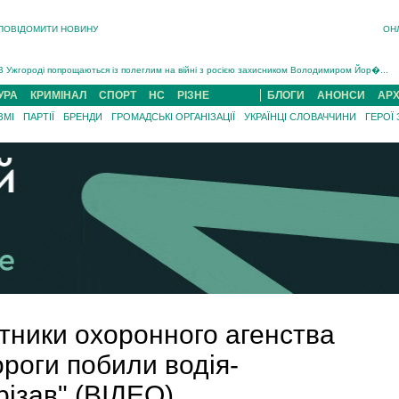
ПОВІДОМИТИ НОВИНУ
ОН
Інструктора районного ТЦК на Закарпатті судитимуть за обвинуваченням у катув...
В Ужгороді попрощаються із полеглим на війні з росією захисником Володимиром Йор�...
В Ужгороді 5 серпня попрощаються із захисником Богданом Югасом, який два роки �...
УРА
КРИМІНАЛ
СПОРТ
НС
РІЗНЕ
БЛОГИ
АНОНСИ
АРХ
Підтвердили загибель захисника із Нанкова на Хустщині Юліана Гербея (ФОТО)[/gree...
ЗМІ
ПАРТІЇ
БРЕНДИ
ГРОМАДСЬКІ ОРГАНІЗАЦІЇ
УКРАЇНЦІ СЛОВАЧЧИНИ
ГЕРОЇ
На війні з рф поліг військовий з Виноградова Ігнат Роздяловський (ФОТО)...
На Хустщині внаслідок ДТП за участі трьох авто постраждали 13 людей (ФОТО)...
Інструктора районного ТЦК на Закарпатті судитимуть за обвинувачен...
ітники охоронного агенства
ороги побили водія-
різав" (ВІДЕО)