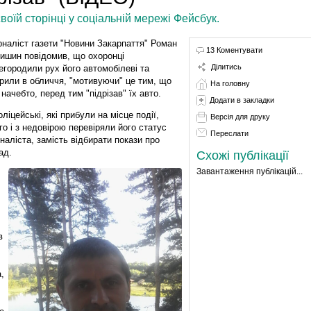
воїй сторінці у соціальній мережі Фейсбук.
наліст газети "Новини Закарпаття" Роман
13 Коментувати
ишин повідомив, що охоронці
Ділитись
егородили рух його автомобілеві та
рили в обличчя, "мотивуючи" це тим, що
На головну
, начебто, перед тим "підрізав" їх авто.
Додати в закладки
оліцейські, які прибули на місце події,
Версія для друку
го і з недовірою перевіряли його статус
Переслати
наліста, замість відбирати покази про
ад.
Схожі публікації
Завантаження публікацій...
в
,