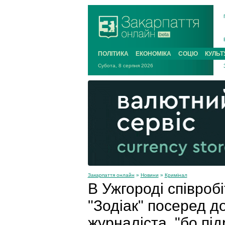
ПОЛІТИКА
ЕКОНОМІКА
СОЦІО
КУЛЬТ
Субота, 8 серпня 2026
Закарпаття онлайн
»
Новини
»
Кримінал
В Ужгороді співроб
"Зодіак" посеред д
журналіста, "бо під