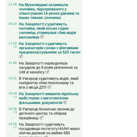
17:45
На Мукачівщині затримали
чоловіка, підозрюваного у
зґвалтуванні 14-річної дівчини та
інших тяжких злочинах
16:22
На Закарпатті судитимуть
чоловіка, який кілька годин
силоміць утримував і бив водія
вантажівки
17:22
На Закарпатті судитимуть
/ 2
організаторів схеми з фіктивним
працевлаштуванням за $25 тисяч
17:00
На Закарпатті наркодилера
засудили до 9 років ув'язнення за
148 кг канабісу
12:21
В Ужгороді судитимуть водія, який
напідпитку збив пенсіонерку та
втік з місця ДТП
15:45
На Закарпатті викрили підпільну
/ 3
майстерню з виготовлення
фальшивих документів
12:59
В Ужгороді безхатько проник до
/ 3
дитячого центру та обікрав
працівниць
15:25
На Закарпатті судитимуть
/ 7
посадовицю інституту НААН через
збитки державі на майже 680