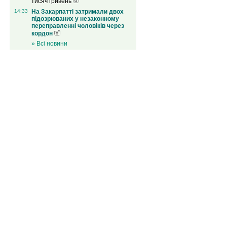
тисяч гривень
14:33
На Закарпатті затримали двох
підозрюваних у незаконному
переправленні чоловіків через
кордон
» Всі новини