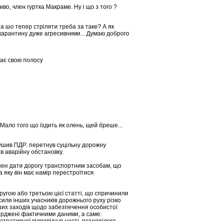
во, член гуртка Макраме. Ну і що з того ?
 та шо тепер стріляти треба за таке? А як
 карантину дуже агресивними... Думаю доброго
має свою полосу
 Мало того що їздить як олень, щей бреше...
рушив ПДР: перетнув суцільну дорожну
в аварійну обстановку.
инен дати дорогу транспортним засобам, що
а яку він має намір перестроїтися.
гою або третьою цієї статті, що спричинили
сили інших учасників дорожнього руху різко
нших заходів щодо забезпечення особистої
ерджені фактичними даними, а саме: