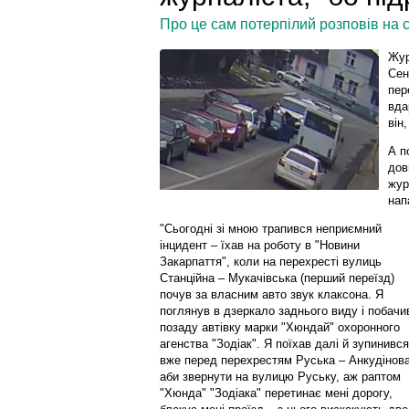
Про це сам потерпілий розповів на с
Жур
Сен
пер
вда
він
А п
дов
жур
нап
"Сьогодні зі мною трапився неприємний
інцидент – їхав на роботу в "Новини
Закарпаття", коли на перехресті вулиць
Станційна – Мукачівська (перший переїзд)
почув за власним авто звук клаксона. Я
поглянув в дзеркало заднього виду і побачи
позаду автівку марки "Хюндай" охоронного
агенства "Зодіак". Я поїхав далі й зупинився
вже перед перехрестям Руська – Анкудінова
аби звернути на вулицю Руську, аж раптом
"Хюнда" "Зодіака" перетинає мені дорогу,