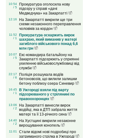
10:54
Прокуратура оголосила нову
/ 5
підозру у справі «дачі
Медведчука» на Закарпатті
12:16
На Закарпатті викрили ще три
схеми незаконного переправлення
чоловіків за кордон
11:52
Прокуратура оскаржить вирок
/ 1
шахраю, який виманив у матері
загиблого військового понад 6,6
млн грн
10:07
Екс-командира батальйону на
/ 5
Закарпатті підозрюють у сприянні
ухиленню військовослужбовиці від
служби
22:17
Поліція розшукала водіїв
/ 6
бетоновозів, що вилили залишки
бетону поблизу озера Синевир
16:45
В Ужгороді взяли під варту
/ 1
підозрюваного у стрілянині по
правоохоронцях
13:06
На Закарпатті винесли вирок
/ 2
водійці, яка в ДТП забрала життя
матері та її 13-річного сина
14:40
На Хустщині викрили незаконне
/ 2
вирощування конопель
11:01
Стали відомі нові подробиці про
затриманого стрілка в Ужгороді