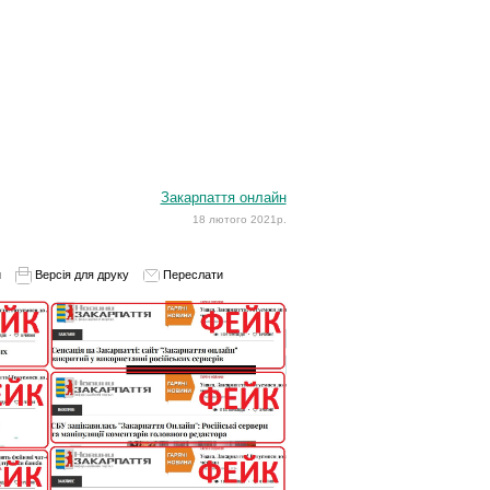
Закарпаття онлайн
18 лютого 2021р.
и
Версія для друку
Переслати