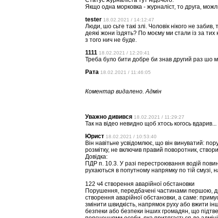
Статус журналіста тут нідочого.
Якщо одна морковка - журналіст, то друга, можли
tester
18.02.2021 / 14:12:47
Люди, шо сьте такі злі. Чоловік нікого не забив,
деякі жони їздять? По моєму ми стали із за тих
з того нич не буде.
1111
18.02.2021 / 12:20:41
Треба було бити добре би знав другий раз шо 
Рата
18.02.2021 / 11:46:05
Коментар видалено. Адмін
Уважно дивився
18.02.2021 / 11:29:27
Так на відео невидно щоб хтось когось вдарив...
Юрист
18.02.2021 / 10:53:40
Він навітьне усвідомлює, що він винуватий: по
розмітку, не включив правий поворотник, створи
Довідка:
ПДР п. 10.3. У разі перестроювання водій пов
рухаються в попутному напрямку по тій смузі, н
122 ч4 створення аварійної обстановки
Порушення, передбачені частинами першою, дру
створення аварійної обстановки, а саме: приму
змінити швидкість, напрямок руху або вжити і
безпеки або безпеки інших громадян, що підтв