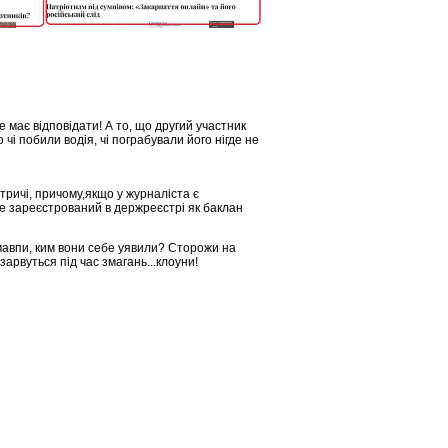
 має відповідати! А то, що другий участник
о чі побили водія, чі пограбували його нігде не
тричі, причому,якщо у журналіста є
де зареєстрований в держреєстрі як баклан
 мавпи, ким вони себе уявили? Сторожи на
арвуться під час змагань...клоуни!