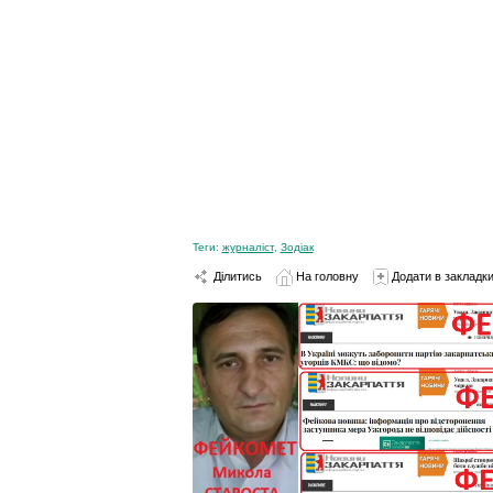
Теги:
журналіст
,
Зодіак
Ділитись
На головну
Додати в закладк