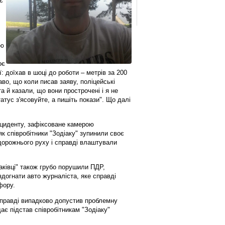
є
ою
оє
: доїхав в шоці до роботи – метрів за 200
каво, що коли писав заяву, поліцейські
 й казали, що вони прострочені і я не
атус з'ясовуйте, а пишіть покази". Що далі
нциденту, зафіксоване камерою
к співробітники "Зодіаку" зупинили своє
орожнього руху і справді влаштували
аківці" також грубо порушили ПДР,
догнати авто журналіста, яке справді
фору.
справді випадково допустив проблемну
дає підстав співробітникам "Зодіаку"