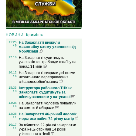
НОВИНИ: Кримінал
11:25
На Закарпатті викрили
/ 9
масштабну схему ухилення від
мобілізації
17:16
На Закарпатті судитимуть
учасників контрабанди кокаїну на
понад $1 млн
10:12
На Закарпатті викрили дві схеми
/ 4
незаконного переправлення
військовозобов’язаних
15:33
Інструктора районного ТЦК на
/ 8
Закарпатті судитимуть за
обвинуваченням у катуванні
13:34
На Закарпатті чоловіка повалили
/ 4
на землю й обікрали
12:38
На Закарпатті 46-річний чоловік
/ 1
жорстоко побив 74-річну матір
10:17
За вбивство 22-річної закарпатки
/ 1
українець отримав 14 років
ув’язнення в Чехії