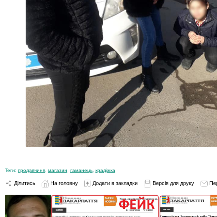
Теги:
продавчиня
,
магазин
,
гаманець
,
крадіжка
Ділитись
На головну
Додати в закладки
Версія для друку
Пе