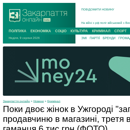
В Ужгороді попрощаються із полег
ПОВІДОМИТИ НОВИНУ
В Ужгороді 5 серпня попрощаються
Підтвердили загибель захисника і
На війні з рф поліг військовий з 
На війні загинув 26-річний військо
ПОЛІТИКА
ЕКОНОМІКА
СОЦІО
КУЛЬТУРА
КРИМІНАЛ
СПОРТ
Неділя, 9 серпня 2026
ЗМІ
ПАРТІЇ
БРЕНДИ
ГРОМАД
Закарпаття онлайн
»
Новини
»
Кримінал
Поки двоє жінок в Ужгороді "з
продавчиню в магазині, третя в
гаманця 6 тис грн (ФОТО)