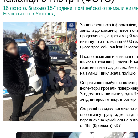
16 лютого, близько 15-ї години, поліцейські отримали викл
Белінського в Ужгороді.
За попередньою інформацією, 
зайшли до крамниці, двоє поч
продавчинею, а третя у цей ча
витягнула з її гаманця 6000 гр
цього троє осіб вибігли із маг
Вчасно помітивши зникнення го
вибігла з крамниці і разом із
громадянами наздогнала ймові
на вулиці і викликала поліцію.
Оперативно прибувши на місце
інспектори провели поверхневу
Згодом вони виявили у однієї з
з-під цигарок готівку, в розмірі
Охоронці порядку викликали с
оперативну групу, адже за дії
передбачена кримінальна відп
ст.185 (Крадіжка) ККУ.