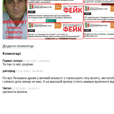
Додати коментар
Коментарі
Горват клоун
17.02.2021 / 19:05:43
Та пак то моі, родічки
ужгород
17.02.2021 / 16:44:00
По вул.Тельмана дрова у великій кількості з горянського лісу возять, метал
і ніякого діла нікому не має. А на вказаній вулиці стоять камери вуличного ві
Читач
17.02.2021 / 16:31:17
Циганота воняча