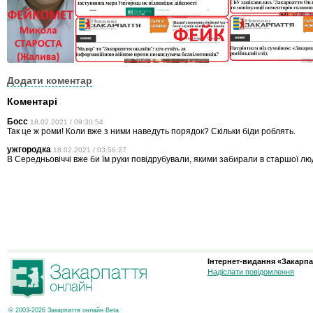
Додати коментар
Коментарі
Босс
18.02.2021 / 09:30:54
Так це ж роми! Коли вже з ними наведуть порядок? Скільки біди роблять.
ужгородка
18.02.2021 / 03:56:27
В Середньовіччі вже би їм руки повідрубували, якими забирали в старшої люди
Інтернет-видання «Закарпа
Надіслати повідомлення
© 2003-2026 Закарпаття онлайн Beta