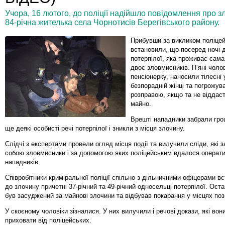
Учора, 16 лютого, до поліції надійшло повідомлення про з
84-річна жителька села Чорнотисів Берегівського району.
Прибувши за викликом поліцей
встановили, що посеред ночі 
потерпілої, яка проживає сама
двоє зловмисників. П’яні чолов
пенсіонерку, наносили тілесн
безпорадній жінці та погрожу
розправою, якщо та не віддаст
майно.
Врешті нападники забрали гро
ще деякі особисті речі потерпілої і зникли з місця злочину.
Слідчі з експертами провели огляд місця події та вилучили сліди, які 
собою зловмисники і за допомогою яких поліцейським вдалося операт
нападників.
Співробітники криміральної поліції спільно з дільничними офіцерами в
до злочину причетні 37-річний та 49-річний односельці потерпілої. Ост
був засуджений за майнові злочини та відбував покарання у місцях поз
У скоєному чоловіки зізналися. У них вилучили і речові докази, які во
приховати від поліцейських.