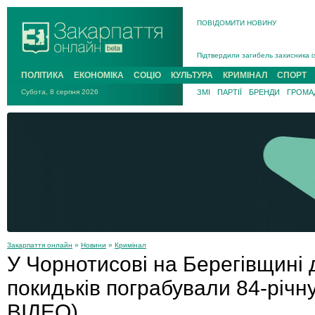
В Ужгороді попрощаються із полег
ПОВІДОМИТИ НОВИНУ
В Ужгороді 5 серпня попрощаються
Підтвердили загибель захисника і
На війні з рф поліг військовий з 
На війні загинув 26-річний військо
ПОЛІТИКА
ЕКОНОМІКА
СОЦІО
КУЛЬТУРА
КРИМІНАЛ
СПОРТ
Субота, 8 серпня 2026
ЗМІ
ПАРТІЇ
БРЕНДИ
ГРОМАД
Закарпаття онлайн
»
Новини
»
Кримінал
У Чорнотисові на Берегівщині 
покидьків пограбували 84-річн
ВІДЕО)