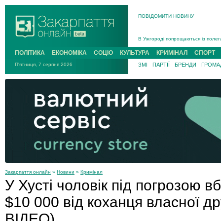
ПОВІДОМИТИ НОВИНУ
Інструктора районного ТЦК на Зак
В Ужгороді попрощаються із полег
В Ужгороді 5 серпня попрощаються
ПОЛІТИКА
ЕКОНОМІКА
СОЦІО
КУЛЬТУРА
КРИМІНАЛ
СПОРТ
Підтвердили загибель захисника і
П'ятниця, 7 серпня 2026
ЗМІ
ПАРТІЇ
БРЕНДИ
ГРОМАД
На війні з рф поліг військовий з 
На Хустщині внаслідок ДТП за уча
Інструктора районного ТЦК на Зак
Закарпаття онлайн
»
Новини
»
Кримінал
У Хусті чоловік під погрозою 
$10 000 від коханця власної 
ВІДЕО)