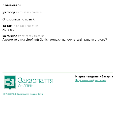
Коментарі
ужгород
18.02.2021 / 09:00:24
Опозорився по повній.
Та так
18.02.2021 / 02:11:51
Хоть шо
ко го знає
17.02.2021 / 19:03:35
А може то у них сімейний бізніс - жона ся волочить, а він купони стриже?
Інтернет-видання «Закарпа
Надіслати повідомлення
© 2003-2026 Закарпаття онлайн Beta