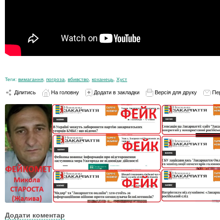
Теги:
вимагання
,
погроза
,
вбивство
,
коханець
,
Хуст
Ділитись
На головну
Додати в закладки
Версія для друку
Пе
Додати коментар