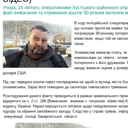
Учора, 16 лютого, оперативники Хустського районного упр
факт вимагання та отримання коштів 50-річним жителем м
В ході поліцейської спецопера
що чоловік протягом майже тр
погрожував 38-річному потерп
вбивством, якщо той не запла
гроші.
Зловмисник вимагав плату, як
компенсацію за, нібито, інтим
потерпілого з його дружиною.
шкоду вимагач оцінив у розмір
доларів США.
Під час передачі коштів через посередника на одній із вулиць міста Ху
зловмисника. Зараз його поміщено до ізолятора тимчасового тримання
Розслідування даного факту проводиться в рамках кримінального про
відкритого за ч. 2 ст. 189 (Вимагання, вчинене з погрозою вбивства) 
кодексу України. Наразі вирішується питання щодо повідомлення затр
підозру та обрання запобіжного заходу. Слідство у справі триває, інфо
комунікації поліції Закарпатської області.