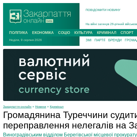
В Ужгороді 5 серпня попрощаються
ПОВІДОМИТИ НОВИНУ
Підтвердили загибель захисника і
На війні з рф поліг військовий з 
На війні загинув 26-річний військо
ПОЛІТИКА
ЕКОНОМІКА
СОЦІО
КУЛЬТУРА
КРИМІНАЛ
СПОРТ
Неділя, 9 серпня 2026
ЗМІ
ПАРТІЇ
БРЕНДИ
ГРОМАД
Закарпаття онлайн
»
Новини
»
Кримінал
Громадянина Туреччини судит
переправлення нелегалів на З
Виноградівським відділом Берегівської місцевої прокурат