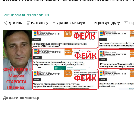
Теги:
нелегали
,
переправлення
Ділитись
На головну
Додати в закладки
Версія для друку
Пе
Додати коментар