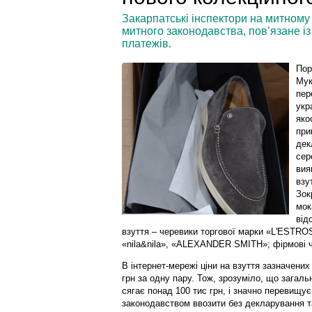
Закарпатські інспектори на митном
митного законодавства, пов’язане і
платежів.
Пор
Мук
пер
укр
яко
при
дек
сер
вия
взу
Зок
мок
від
взуття – черевики торгової марки «L'ESTROS
«nila&nila», «ALEXANDER SMITH»; фірмові
В інтернет-мережі ціни на взуття зазначених
грн за одну пару. Тож, зрозуміло, що загаль
сягає понад 100 тис грн, і значно перевищу
законодавством ввозити без декларування т