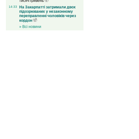
тисяч гривень
14:33
На Закарпатті затримали двох
підозрюваних у незаконному
переправленні чоловіків через
кордон
» Всі новини