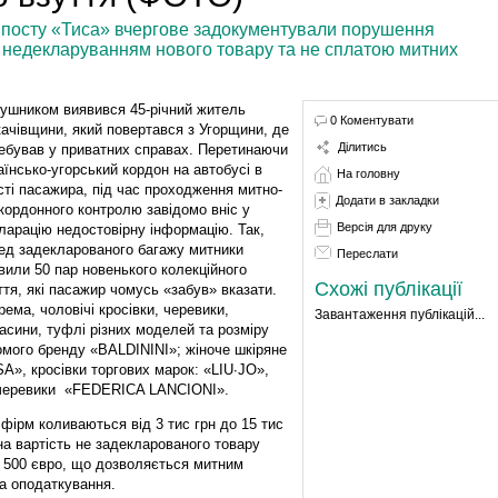
у посту «Тиса» вчергове задокументували порушення
з недекларуванням нового товару та не сплатою митних
ушником виявився 45-річний житель
0 Коментувати
ачівщини, який повертався з Угорщини, де
Ділитись
ебував у приватних справах. Перетинаючи
аїнсько-угорський кордон на автобусі в
На головну
сті пасажира, під час проходження митно-
Додати в закладки
кордонного контролю завідомо вніс у
Версія для друку
ларацію недостовірну інформацію. Так,
ед задекларованого багажу митники
Переслати
вили 50 пар новенького колекційного
Схожі публікації
ття, які пасажир чомусь «забув» вказати.
рема, чоловічі кросівки, черевики,
Завантаження публікацій...
асини, туфлі різних моделей та розміру
омого бренду «BALDININI»; жіноче шкіряне
A», кросівки торгових марок: «LIU∙JO»,
 черевики «FEDERICA LANCIONI».
 фірм коливаються від 3 тис грн до 15 тис
на вартість не задекларованого товару
є 500 євро, що дозволяється митним
а оподаткування.