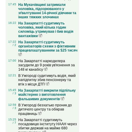
17:45
На Мукачівщині затримали
чоловіка, підозрюваного у
зґвалтуванні 14-річної дівчини та
інших тяжких злочинах
16:22
На Закарпатті судитимуть
чоловіка, який кілька годин
силоміць утримував і бив водія
вантажівки
17:22
На Закарпатті судитимуть
/ 2
організаторів схеми з фіктивним
працевлаштуванням за $25 тисяч
17:00
На Закарпатті наркодилера
засудили до 9 років ув'язнення за
148 кг канабісу
12:21
В Ужгороді судитимуть водія, який
напідпитку збив пенсіонерку та
втік з місця ДТП
15:45
На Закарпатті викрили підпільну
/ 3
майстерню з виготовлення
фальшивих документів
12:59
В Ужгороді безхатько проник до
/ 3
дитячого центру та обікрав
працівниць
15:25
На Закарпатті судитимуть
/ 7
посадовицю інституту НААН через
збитки державі на майже 680