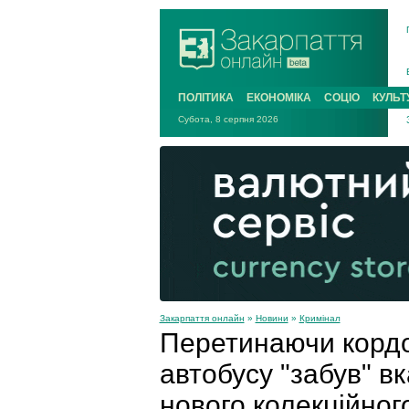
ПОЛІТИКА
ЕКОНОМІКА
СОЦІО
КУЛЬТ
Субота, 8 серпня 2026
Закарпаття онлайн
»
Новини
»
Кримінал
Перетинаючи кордо
автобусу "забув" вк
нового колекційног