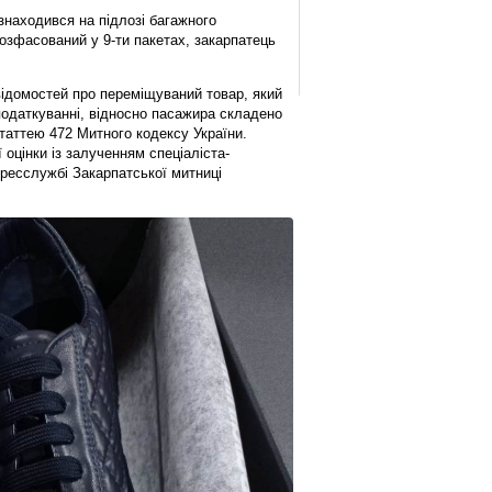
знаходився на підлозі багажного
розфасований у 9-ти пакетах, закарпатець
відомостей про переміщуваний товар, який
податкуванні, відносно пасажира складено
таттею 472 Митного кодексу України.
оцінки із залученням спеціаліста-
ресслужбі Закарпатської митниці