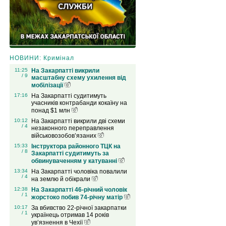
НОВИНИ: Кримінал
11:25
На Закарпатті викрили
/ 9
масштабну схему ухилення від
мобілізації
17:16
На Закарпатті судитимуть
учасників контрабанди кокаїну на
понад $1 млн
10:12
На Закарпатті викрили дві схеми
/ 4
незаконного переправлення
військовозобов’язаних
15:33
Інструктора районного ТЦК на
/ 8
Закарпатті судитимуть за
обвинуваченням у катуванні
13:34
На Закарпатті чоловіка повалили
/ 4
на землю й обікрали
12:38
На Закарпатті 46-річний чоловік
/ 1
жорстоко побив 74-річну матір
10:17
За вбивство 22-річної закарпатки
/ 1
українець отримав 14 років
ув’язнення в Чехії