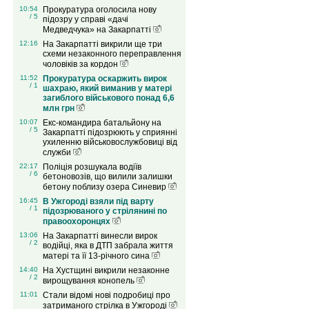
10:54
Прокуратура оголосила нову
/ 5
підозру у справі «дачі
Медведчука» на Закарпатті
12:16
На Закарпатті викрили ще три
схеми незаконного переправлення
чоловіків за кордон
11:52
Прокуратура оскаржить вирок
/ 1
шахраю, який виманив у матері
загиблого військового понад 6,6
млн грн
10:07
Екс-командира батальйону на
/ 5
Закарпатті підозрюють у сприянні
ухиленню військовослужбовиці від
служби
22:17
Поліція розшукала водіїв
/ 6
бетоновозів, що вилили залишки
бетону поблизу озера Синевир
16:45
В Ужгороді взяли під варту
/ 1
підозрюваного у стрілянині по
правоохоронцях
13:06
На Закарпатті винесли вирок
/ 2
водійці, яка в ДТП забрала життя
матері та її 13-річного сина
14:40
На Хустщині викрили незаконне
/ 2
вирощування конопель
11:01
Стали відомі нові подробиці про
затриманого стрілка в Ужгороді