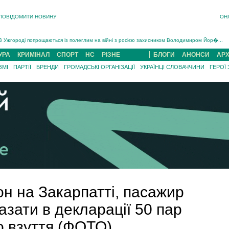
ПОВІДОМИТИ НОВИНУ
ОН
Інструктора районного ТЦК на Закарпатті судитимуть за обвинуваченням у катув...
В Ужгороді попрощаються із полеглим на війні з росією захисником Володимиром Йор�...
В Ужгороді 5 серпня попрощаються із захисником Богданом Югасом, який два роки �...
Підтвердили загибель захисника із Нанкова на Хустщині Юліана Гербея (ФОТО)[/gree...
УРА
КРИМІНАЛ
СПОРТ
НС
РІЗНЕ
БЛОГИ
АНОНСИ
АРХ
На війні з рф поліг військовий з Виноградова Ігнат Роздяловський (ФОТО)...
ЗМІ
ПАРТІЇ
БРЕНДИ
ГРОМАДСЬКІ ОРГАНІЗАЦІЇ
УКРАЇНЦІ СЛОВАЧЧИНИ
ГЕРОЇ
На Хустщині внаслідок ДТП за участі трьох авто постраждали 13 людей (ФОТО)...
Інструктора районного ТЦК на Закарпатті судитимуть за обвинувачен...
н на Закарпатті, пасажир
азати в декларації 50 пар
о взуття (ФОТО)