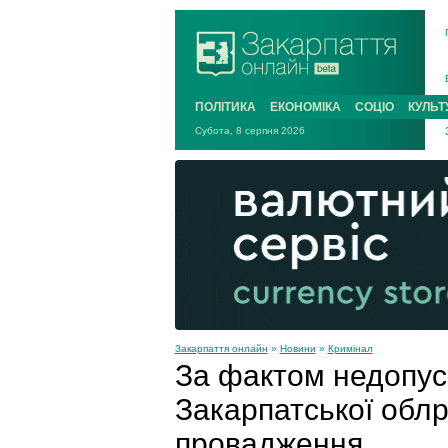
ПОЛІТИКА
ЕКОНОМІКА
СОЦІО
КУЛЬТ
Субота, 8 серпня 2026
Закарпаття онлайн
»
Новини
»
Кримінал
За фактом недопуск
Закарпатської облр
провадження