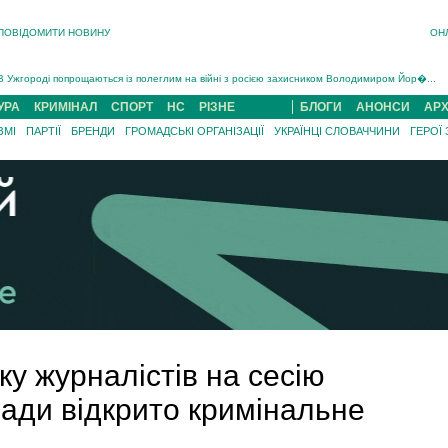
ПОВІДОМИТИ НОВИНУ
ОН
Інструктора районного ТЦК на Закарпатті судитимуть за обвинуваченням у катув...
В Ужгороді попрощаються із полеглим на війні з росією захисником Володимиром Йор�...
В Ужгороді 5 серпня попрощаються із захисником Богданом Югасом, який два роки �...
УРА
КРИМІНАЛ
СПОРТ
НС
РІЗНЕ
БЛОГИ
АНОНСИ
АРХ
Підтвердили загибель захисника із Нанкова на Хустщині Юліана Гербея (ФОТО)[/gree...
ЗМІ
ПАРТІЇ
БРЕНДИ
ГРОМАДСЬКІ ОРГАНІЗАЦІЇ
УКРАЇНЦІ СЛОВАЧЧИНИ
ГЕРОЇ
На війні з рф поліг військовий з Виноградова Ігнат Роздяловський (ФОТО)...
На Хустщині внаслідок ДТП за участі трьох авто постраждали 13 людей (ФОТО)...
Інструктора районного ТЦК на Закарпатті судитимуть за обвинувачен...
у журналістів на сесію
ади відкрито кримінальне