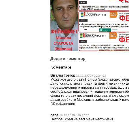
Додати коментар
Коментарі
Віталій Грегор
11.12.2020 / 00:24:03
Може хоч цього разу Поліція Закарпатської об
даної скандальної справи та притягне винних д
перешкоджання журналістам та громадськості ві
сесії облради ініційованій тодішнім генерал-г
слова того разу незаконні вказівки, зі слів окре
давав особисто Москаль, а забезпечував їх вико
Р.Стефанишин
папа
10.12.2020 / 19:15:26
Петров ..срал на вас! Мент несть мент!