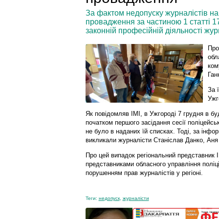
За фактом недопуску журналістів на
провадження за частиною 1 статті 
законній професійній діяльності журн
Про
обл
ком
Ган
За 
Ужг
Як повідомляв ІМІ, в Ужгороді 7 грудня в б
початком першого засідання сесії поліцейсь
не було в наданих їй списках. Тоді, за інфор
викликали журналісти Станіслав Данко, Аня
Про цей випадок регіональний представник ІМІ
представниками обласного управління поліції
порушенням прав журналістів у регіоні.
Теги:
недопуск
,
журналісти