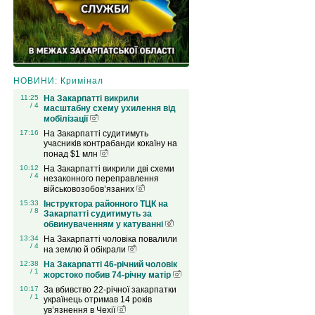
НОВИНИ: Кримінал
11:25
На Закарпатті викрили
/ 4
масштабну схему ухилення від
мобілізації
17:16
На Закарпатті судитимуть
учасників контрабанди кокаїну на
понад $1 млн
10:12
На Закарпатті викрили дві схеми
/ 4
незаконного переправлення
військовозобов’язаних
15:33
Інструктора районного ТЦК на
/ 8
Закарпатті судитимуть за
обвинуваченням у катуванні
13:34
На Закарпатті чоловіка повалили
/ 4
на землю й обікрали
12:38
На Закарпатті 46-річний чоловік
/ 1
жорстоко побив 74-річну матір
10:17
За вбивство 22-річної закарпатки
/ 1
українець отримав 14 років
ув’язнення в Чехії