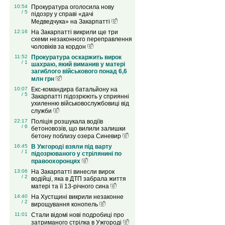
10:54
Прокуратура оголосила нову
/ 5
підозру у справі «дачі
Медведчука» на Закарпатті
12:16
На Закарпатті викрили ще три
схеми незаконного переправлення
чоловіків за кордон
11:52
Прокуратура оскаржить вирок
/ 1
шахраю, який виманив у матері
загиблого військового понад 6,6
млн грн
10:07
Екс-командира батальйону на
/ 5
Закарпатті підозрюють у сприянні
ухиленню військовослужбовиці від
служби
22:17
Поліція розшукала водіїв
/ 6
бетоновозів, що вилили залишки
бетону поблизу озера Синевир
16:45
В Ужгороді взяли під варту
/ 1
підозрюваного у стрілянині по
правоохоронцях
13:06
На Закарпатті винесли вирок
/ 2
водійці, яка в ДТП забрала життя
матері та її 13-річного сина
14:40
На Хустщині викрили незаконне
/ 2
вирощування конопель
11:01
Стали відомі нові подробиці про
затриманого стрілка в Ужгороді