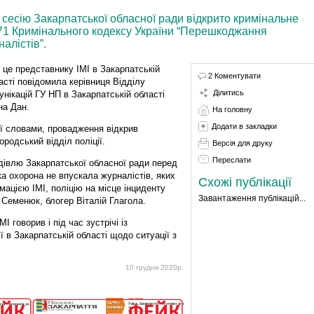
 сесію Закарпатської обласної ради відкрито кримінальне
171 Кримінального кодексу України “Перешкоджання
алістів”.
 це представнику ІМІ в Закарпатській
2 Коментувати
асті повідомила керівниця Відділу
Ділитись
унікацій ГУ НП в Закарпатській області
на Дан.
На головну
Додати в закладки
її словами, провадження відкрив
ородський відділ поліції.
Версія для друку
Переслати
удівлю Закарпатської обласної ради перед
ка охорона не впускала журналістів, яких
Схожі публікації
мацією ІМІ, поліцію на місце інциденту
Завантаження публікацій...
 Семенюк, блогер Віталій Глагола.
 говорив і під час зустрічі із
 в Закарпатській області щодо ситуації з
10 грудня 2020р.