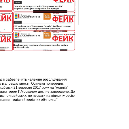
ласті забезпечить належне розслідування
о відповідальності. Оскільки попереднє
дбувся 21 вересня 2017 року на "мовній"
убернатором Г.Москалем досі не завершене. До
мих поліцейських, не пускати на відкриту сесію
нання тодішній керівник облполіції