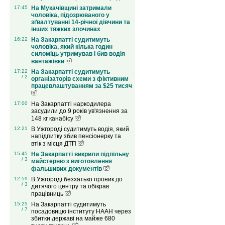
17:45
На Мукачівщині затримали
чоловіка, підозрюваного у
зґвалтуванні 14-річної дівчини та
інших тяжких злочинах
16:22
На Закарпатті судитимуть
чоловіка, який кілька годин
силоміць утримував і бив водія
вантажівки
17:22
На Закарпатті судитимуть
/ 2
організаторів схеми з фіктивним
працевлаштуванням за $25 тисяч
17:00
На Закарпатті наркодилера
засудили до 9 років ув'язнення за
148 кг канабісу
12:21
В Ужгороді судитимуть водія, який
напідпитку збив пенсіонерку та
втік з місця ДТП
15:45
На Закарпатті викрили підпільну
/ 3
майстерню з виготовлення
фальшивих документів
12:59
В Ужгороді безхатько проник до
/ 3
дитячого центру та обікрав
працівниць
15:25
На Закарпатті судитимуть
/ 7
посадовицю інституту НААН через
збитки державі на майже 680