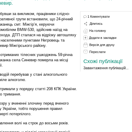
невир.
бувши за викликом, працівники слідчо-
1 Коментувати
ративної групи встановили, що 24-річний
Ділитись
канець смт. Міжгір’я, керуючи
омобілем BMW-530, здійснив наїзд на
На головну
охода. ДТП сталася на відрізку автошляху
Додати в закладки
 населеними пунктами Негровець та
Версія для друку
евир Міжгірського району.
Переслати
 отриманих тілесних ушкоджень 59-річна
канка села Синевир померла на місці
Схожі публікації
ії.
Завантаження публікацій...
водій перебував у стані алкогольного
оміле алкоголю.
атримали у порядку статті 208 КПК України.
о тримання.
озру у вчиненні злочину перед вченого
у України, тобто порушення правил
ерті потерпілого.
авлення волі на строк до восьми років.