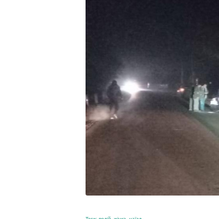
Теги:
водій
,
жінка
,
наїзд