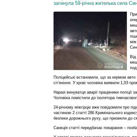
загинула 59-річна жителька села Си
При
опе
меш
авт
піш
між
Син
Від
меш
под
Поліцейські встановили, що за кермом авто 
сп’яніння. У крові чоловіка виявили 1,03 пр
Наразі винуватця аварії працівники поліції з
Чоловіка помістили до ізолятора тимчасовог
24-річному міжгірцю вже повідомили про під
частиною 2 статті 286 Кримінального кодекс
безпеки дорожнього руху, що призвели до см
Санкція статті передбачає покарання – позб