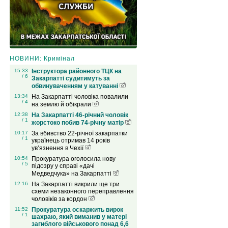
НОВИНИ: Кримінал
15:33
Інструктора районного ТЦК на
/ 6
Закарпатті судитимуть за
обвинуваченням у катуванні
13:34
На Закарпатті чоловіка повалили
/ 4
на землю й обікрали
12:38
На Закарпатті 46-річний чоловік
/ 1
жорстоко побив 74-річну матір
10:17
За вбивство 22-річної закарпатки
/ 1
українець отримав 14 років
ув’язнення в Чехії
10:54
Прокуратура оголосила нову
/ 5
підозру у справі «дачі
Медведчука» на Закарпатті
12:16
На Закарпатті викрили ще три
схеми незаконного переправлення
чоловіків за кордон
11:52
Прокуратура оскаржить вирок
/ 1
шахраю, який виманив у матері
загиблого військового понад 6,6