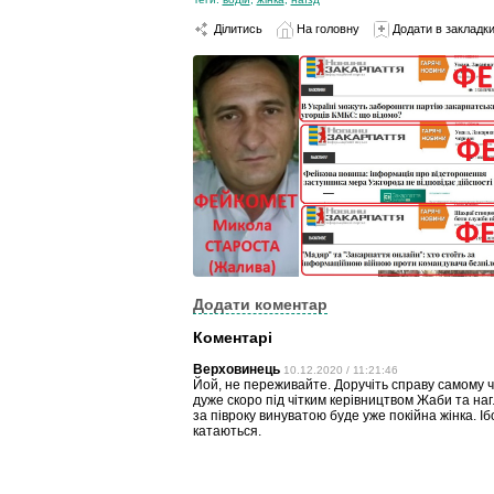
Ділитись
На головну
Додати в закладк
Додати коментар
Коментарі
Верховинець
10.12.2020 / 11:21:46
Йой, не переживайте. Доручіть справу самому че
дуже скоро під чітким керівництвом Жаби та на
за півроку винуватою буде уже покійна жінка. І
катаються.