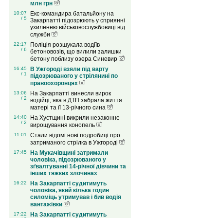
млн грн
10:07
Екс-командира батальйону на
/ 5
Закарпатті підозрюють у сприянні
ухиленню військовослужбовиці від
служби
22:17
Поліція розшукала водіїв
/ 6
бетоновозів, що вилили залишки
бетону поблизу озера Синевир
16:45
В Ужгороді взяли під варту
/ 1
підозрюваного у стрілянині по
правоохоронцях
13:06
На Закарпатті винесли вирок
/ 2
водійці, яка в ДТП забрала життя
матері та її 13-річного сина
14:40
На Хустщині викрили незаконне
/ 2
вирощування конопель
11:01
Стали відомі нові подробиці про
затриманого стрілка в Ужгороді
17:45
На Мукачівщині затримали
чоловіка, підозрюваного у
зґвалтуванні 14-річної дівчини та
інших тяжких злочинах
16:22
На Закарпатті судитимуть
чоловіка, який кілька годин
силоміць утримував і бив водія
вантажівки
17:22
На Закарпатті судитимуть