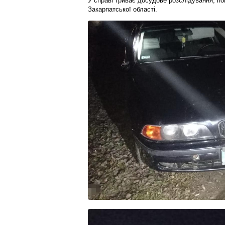
У справі триває досудове розслідування, пов
Закарпатської області.