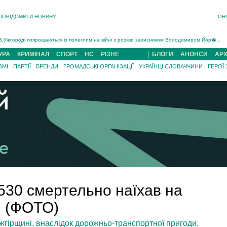
ПОВІДОМИТИ НОВИНУ
ОН
Інструктора районного ТЦК на Закарпатті судитимуть за обвинуваченням у катув...
В Ужгороді попрощаються із полеглим на війні з росією захисником Володимиром Йор�...
В Ужгороді 5 серпня попрощаються із захисником Богданом Югасом, який два роки �...
УРА
КРИМІНАЛ
СПОРТ
НС
РІЗНЕ
БЛОГИ
АНОНСИ
АРХ
Підтвердили загибель захисника із Нанкова на Хустщині Юліана Гербея (ФОТО)[/gree...
ЗМІ
ПАРТІЇ
БРЕНДИ
ГРОМАДСЬКІ ОРГАНІЗАЦІЇ
УКРАЇНЦІ СЛОВАЧЧИНИ
ГЕРОЇ
На війні з рф поліг військовий з Виноградова Ігнат Роздяловський (ФОТО)...
На Хустщині внаслідок ДТП за участі трьох авто постраждали 13 людей (ФОТО)...
Інструктора районного ТЦК на Закарпатті судитимуть за обвинувачен...
530 смертельно наїхав на
і (ФОТО)
Міжгірщині, внаслідок дорожньо-транспортної пригоди,