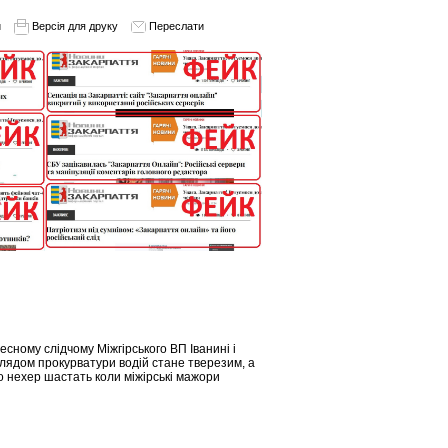
и
Версія для друку
Переслати
сному слідчому Міжгірського ВП Іванині і
глядом прокурватури водій стане тверезим, а
бо нехер шастать коли міжірські мажори