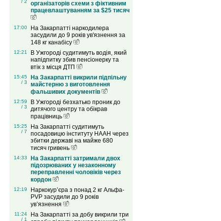
/ 2
організаторів схеми з фіктивним
працевлаштуванням за $25 тисяч
17:00
На Закарпатті наркодилера
засудили до 9 років ув'язнення за
148 кг канабісу
12:21
В Ужгороді судитимуть водія, який
напідпитку збив пенсіонерку та
втік з місця ДТП
15:45
На Закарпатті викрили підпільну
/ 3
майстерню з виготовлення
фальшивих документів
12:59
В Ужгороді безхатько проник до
/ 3
дитячого центру та обікрав
працівниць
15:25
На Закарпатті судитимуть
/ 7
посадовицю інституту НААН через
збитки державі на майже 680
тисяч гривень
14:33
На Закарпатті затримали двох
підозрюваних у незаконному
переправленні чоловіків через
кордон
12:19
Наркокур’єра з понад 2 кг Альфа-
PVP засудили до 9 років
ув’язнення
11:24
На Закарпатті за добу викрили три
/ 1