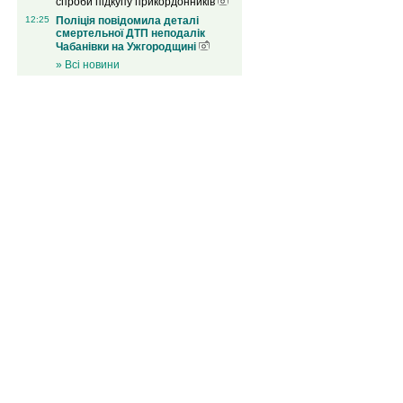
спроби підкупу прикордонників
12:25
Поліція повідомила деталі
смертельної ДТП неподалік
Чабанівки на Ужгородщині
» Всі новини