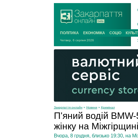
ПОЛІТИКА
ЕКОНОМІКА
СОЦІО
КУЛЬТ
Четвер, 6 серпня 2026
Закарпаття онлайн
»
Новини
»
Кримінал
П'яний водій BMW-
жінку на Міжгірщин
Вчора, 8 грудня, близько 19:30, на 