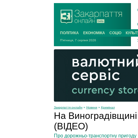
ПОЛІТИКА
ЕКОНОМІКА
СОЦІО
КУЛЬТ
П'ятниця, 7 серпня 2026
Закарпаття онлайн
»
Новини
»
Кримінал
На Виноградівщині
(ВІДЕО)
Про дорожньо-транспортну пригоду в