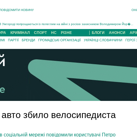
ПОВІДОМИТИ НОВИНУ
ОН
Інструктора районного ТЦК на Закарпатті судитимуть за обвинуваченням у катув...
В Ужгороді попрощаються із полеглим на війні з росією захисником Володимиром Йор�...
В Ужгороді 5 серпня попрощаються із захисником Богданом Югасом, який два роки �...
УРА
КРИМІНАЛ
СПОРТ
НС
РІЗНЕ
БЛОГИ
АНОНСИ
АРХ
Підтвердили загибель захисника із Нанкова на Хустщині Юліана Гербея (ФОТО)[/gree...
ЗМІ
ПАРТІЇ
БРЕНДИ
ГРОМАДСЬКІ ОРГАНІЗАЦІЇ
УКРАЇНЦІ СЛОВАЧЧИНИ
ГЕРОЇ
На війні з рф поліг військовий з Виноградова Ігнат Роздяловський (ФОТО)...
На Хустщині внаслідок ДТП за участі трьох авто постраждали 13 людей (ФОТО)...
Інструктора районного ТЦК на Закарпатті судитимуть за обвинувачен...
 авто збило велосипедиста
 соціальній мережі повідомили користувачі Петро