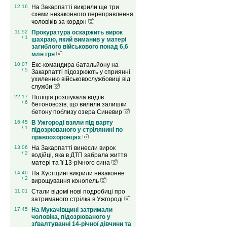
12:16
На Закарпатті викрили ще три
схеми незаконного переправлення
чоловіків за кордон
11:52
Прокуратура оскаржить вирок
/ 1
шахраю, який виманив у матері
загиблого військового понад 6,6
млн грн
10:07
Екс-командира батальйону на
/ 5
Закарпатті підозрюють у сприянні
ухиленню військовослужбовиці від
служби
22:17
Поліція розшукала водіїв
/ 6
бетоновозів, що вилили залишки
бетону поблизу озера Синевир
16:45
В Ужгороді взяли під варту
/ 1
підозрюваного у стрілянині по
правоохоронцях
13:06
На Закарпатті винесли вирок
/ 2
водійці, яка в ДТП забрала життя
матері та її 13-річного сина
14:40
На Хустщині викрили незаконне
/ 2
вирощування конопель
11:01
Стали відомі нові подробиці про
затриманого стрілка в Ужгороді
17:45
На Мукачівщині затримали
чоловіка, підозрюваного у
зґвалтуванні 14-річної дівчини та