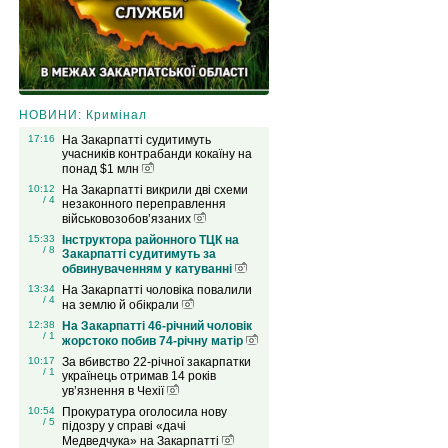
НОВИНИ: Кримінал
17:16
На Закарпатті судитимуть
учасників контрабанди кокаїну на
понад $1 млн
10:12
На Закарпатті викрили дві схеми
/ 4
незаконного переправлення
військовозобов’язаних
15:33
Інструктора районного ТЦК на
/ 8
Закарпатті судитимуть за
обвинуваченням у катуванні
13:34
На Закарпатті чоловіка повалили
/ 4
на землю й обікрали
12:38
На Закарпатті 46-річний чоловік
/ 1
жорстоко побив 74-річну матір
10:17
За вбивство 22-річної закарпатки
/ 1
українець отримав 14 років
ув’язнення в Чехії
10:54
Прокуратура оголосила нову
/ 5
підозру у справі «дачі
Медведчука» на Закарпатті