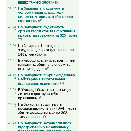
інших тяжких злочинах
16:22
На Закарпатті судитимуть
чоловіка, який кілька годин
силоміць утримував і бив водія
вантажівки
17:22
На Закарпатті судитимуть
/ 2
організаторів схеми з фіктивним
працевлаштуванням за $25 тисяч
17:00
На Закарпатті наркодилера
засудили до 9 років ув'язнення за
148 кг канабісу
12:21
В Ужгороді судитимуть водія, який
напідпитку збив пенсіонерку та
втік з місця ДТП
15:45
На Закарпатті викрили підпільну
/ 3
майстерню з виготовлення
фальшивих документів
12:59
В Ужгороді безхатько проник до
/ 3
дитячого центру та обікрав
працівниць
15:25
На Закарпатті судитимуть
/ 7
посадовицю інституту НААН через
збитки державі на майже 680
тисяч гривень
14:33
На Закарпатті затримали двох
підозрюваних у незаконному