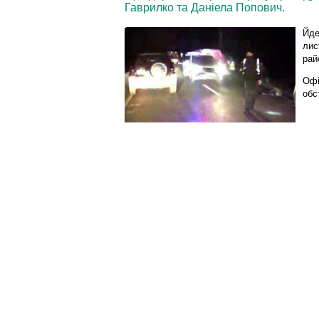
Гаврилко та Даніела Попович.
Йде
лис
рай
Офі
обс