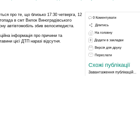
ться про те, що близько 17:30 четверга, 12
0 Коментувати
топада в смт Вилок Виноградівського
Ділитись
ону автівтомобіль збив велосипедиста.
На головну
ційна інформація про причини та
Додати в закладки
тавини цієї ДТП наразі відсутня.
Версія для друку
Переслати
Схожі публікації
Завантаження публікацій...