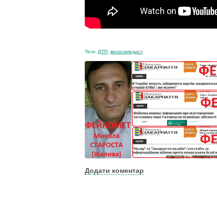
Теги:
ДТП
,
велосипедист
,
Додати коментар