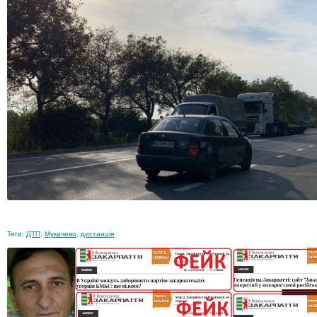
Теги:
ДТП
,
Мукачево
,
дистанція