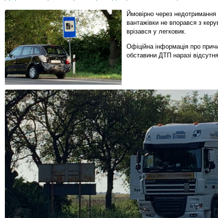
Ймовірно через недотримання д
вантажівки не впорався з керу
врізався у легковик.
Офіційна інформація про прич
обставини ДТП наразі відсутня