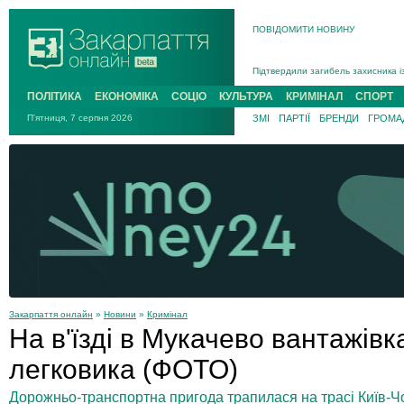
Інструктора районного ТЦК на Зак
ПОВІДОМИТИ НОВИНУ
В Ужгороді попрощаються із полег
В Ужгороді 5 серпня попрощаються
Підтвердили загибель захисника і
На війні з рф поліг військовий з 
ПОЛІТИКА
ЕКОНОМІКА
СОЦІО
КУЛЬТУРА
КРИМІНАЛ
СПОРТ
На Хустщині внаслідок ДТП за уча
П'ятниця, 7 серпня 2026
ЗМІ
ПАРТІЇ
БРЕНДИ
ГРОМАД
Інструктора районного ТЦК на Зак
Закарпаття онлайн
»
Новини
»
Кримінал
На в'їзді в Мукачево вантажівка
легковика (ФОТО)
Дорожньо-транспортна пригода трапилася на трасі Київ-Чо