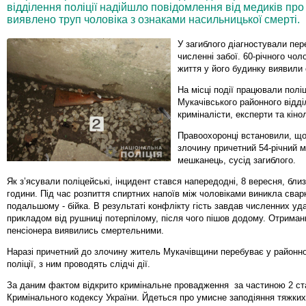
відділення поліції надійшло повідомлення від медиків про 
виявлено труп чоловіка з ознаками насильницької смерті.
У загиблого діагностували пе
численні забої. 60-річного чол
життя у його будинку виявили
На місці події працювали полі
Мукачівського районного відділ
криміналісти, експерти та кіно
Правоохоронці встановили, що
злочину причетний 54-річний м
мешканець, сусід загиблого.
Як з’ясували поліцейські, інцидент стався напередодні, 8 вересня, близ
години. Під час розпиття спиртних напоїв між чоловіками виникла сварк
подальшому - бійка. В результаті конфлікту гість завдав численних уда
прикладом від рушниці потерпілому, після чого пішов додому. Отриман
пенсіонера виявились смертельними.
Наразі причетний до злочину житель Мукачівщини перебуває у районн
поліції, з ним проводять слідчі дії.
За даним фактом відкрито кримінальне провадження за частиною 2 ста
Кримінального кодексу України. Йдеться про умисне заподіяння тяжких