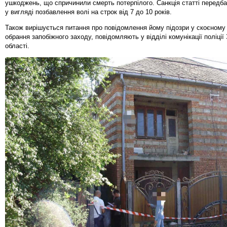
ушкоджень, що спричинили смерть потерпілого. Санкція статті передб
у вигляді позбавлення волі на строк від 7 до 10 років.
Також вирішується питання про повідомлення йому підозри у скоєному 
обрання запобіжного заходу, повідомляють у відділі комунікації поліції
області.