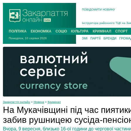
ПОВІДОМИТИ НОВИНУ
На війні загинув 26-річний військо
Інструктора районного ТЦК на Зак
В Ужгороді попрощаються із полег
ПОЛІТИКА
ЕКОНОМІКА
СОЦІО
КУЛЬТУРА
КРИМІНАЛ
СПОРТ
В Ужгороді 5 серпня попрощаються
Понеділок, 10 серпня 2026
ЗМІ
ПАРТІЇ
БРЕНДИ
ГРОМАД
Підтвердили загибель захисника і
На війні з рф поліг військовий з 
На війні загинув 26-річний військо
Закарпаття онлайн
»
Новини
»
Кримінал
На Мукачівщині під час пиятики
забив рушницею сусіда-пенсі
Вчора, 9 вересня, близько 16-ої години до чергової части