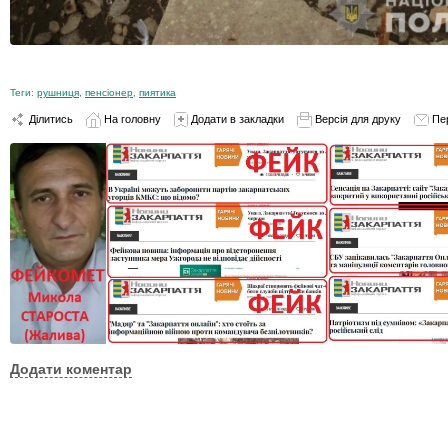
Теги:
рушниця
,
пенсіонер
,
пиятика
Ділитись
На головну
Додати в закладки
Версія для друку
Пе
Додати коментар