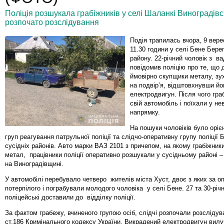
Поліція розшукала грабіжників у селі Шаланкі Виноградів
розпочато розслідування
Подія трапилась вчора, 9 вере
11.30 години у селі Бене Берег
району. 22-річний чоловік з в
повідомив поліцію про те, що 
ймовірно скупщики металу, з
на подвір’я, відштовхнувши йо
електродвигун. Після чого гра
свій автомобіль і поїхали у н
напрямку.
На пошуки чоловіків було оріє
груп реагування патрульної поліції та слідчо-оперативну групу поліції Б
сусідніх районів. Авто марки ВАЗ 2101 з причепом, на якому грабіжник
метал, працівники поліції оперативно розшукали у сусідньому районі –
на Виноградівщині.
У автомобілі перебувало четверо жителів міста Хуст, двоє з яких за о
потерпілого і пограбували молодого чоловіка у селі Бене. 27 та 30-річн
поліцейські доставили до відділку поліції.
За фактом грабежу, вчиненого групою осіб, слідчі розпочали розслідув
ст.186 Кримінального кодексу України. Викрадений електродвигун вилу