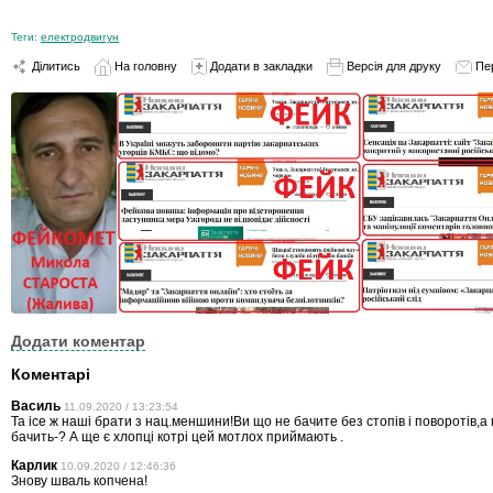
Теги:
електродвигун
Ділитись
На головну
Додати в закладки
Версія для друку
Пе
Додати коментар
Коментарі
Василь
11.09.2020 / 13:23:54
Та ісе ж наші брати з нац.меншини!Ви що не бачите без стопів і поворотів,а 
бачить-? А ще є хлопці котрі цей мотлох приймають .
Карлик
10.09.2020 / 12:46:36
Знову шваль копчена!