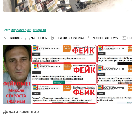
Теги:
мікроавтобуси
,
сигарети
Ділитись
На головну
Додати в закладки
Версія для друку
Пе
Додати коментар