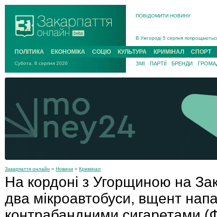
ПОВІДОМИТИ НОВИНУ
Інструктора районного ТЦК на Зак
В Ужгороді попрощаються із полег
В Ужгороді 5 серпня попрощаються
Підтвердили загибель захисника і
ПОЛІТИКА
ЕКОНОМІКА
СОЦІО
КУЛЬТУРА
КРИМІНАЛ
СПОРТ
На війні з рф поліг військовий з 
Субота, 8 серпня 2026
ЗМІ
ПАРТІЇ
БРЕНДИ
ГРОМАД
На Хустщині внаслідок ДТП за уча
Інструктора районного ТЦК на Зак
Закарпаття онлайн
»
Новини
»
Кримінал
На кордоні з Угорщиною на За
два мікроавтобуси, вщент напа
контрабандними сигаретами (