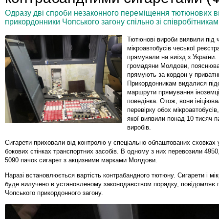
Одразу дві спроби незаконного переміщення тютюнових ви
прикордонники Чопського загону спільно зі співробітникам
Тютюнові вироби виявили під 
мікроавтобусів чеської реєстра
прямували на виїзд з України. 
громадяни Молдови, пояснюв
прямують за кордон у приватн
Прикордонникам видалися під
маршрути прямування іноземців
поведінка. Отож, вони ініціюв
перевірку обох мікроавтобусів,
якої виявили понад 10 тисяч 
виробів.
Сигарети приховали від контролю у спеціально облаштованих сховках 
бокових стінках транспортних засобів. В одному з них перевозили 4950,
5090 пачок сигарет з акцизними марками Молдови.
Наразі встановлюється вартість контрабандного тютюну. Сигарети і мі
буде вилучено в установленому законодавством порядку, повідомляє
Чопського прикордонного загону.