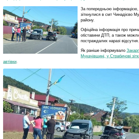
За попередньою інформацією,
зіткнулися в смт Чинадієво Му
району.
Офіційна інформація про прич
обставини ДТП, а також можл
постраждалих наразі відсутня.
Як раніше інформувало
Закар
Мукачівщині, у Страбичові зіт
автівки
.