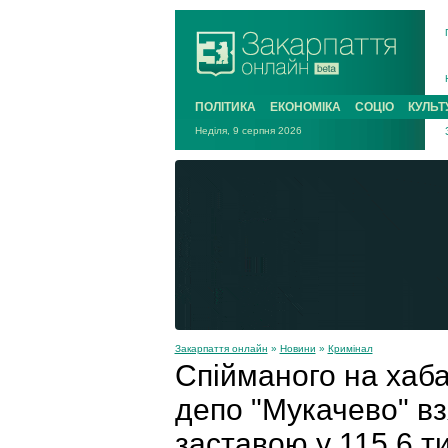
ПОЛІТИКА
ЕКОНОМІКА
СОЦІО
КУЛЬТ
Неділя, 9 серпня 2026
Закарпаття онлайн
»
Новини
»
Кримінал
Спійманого на хаб
депо "Мукачево" вз
заставою у 115,6 ти