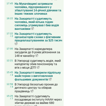
17:45
На Мукачівщині затримали
чоловіка, підозрюваного у
зґвалтуванні 14-річної дівчини та
інших тяжких злочинах
16:22
На Закарпатті судитимуть
чоловіка, який кілька годин
силоміць утримував і бив водія
вантажівки
17:22
На Закарпатті судитимуть
/ 2
організаторів схеми з фіктивним
працевлаштуванням за $25 тисяч
17:00
На Закарпатті наркодилера
засудили до 9 років ув'язнення за
148 кг канабісу
12:21
В Ужгороді судитимуть водія, який
напідпитку збив пенсіонерку та
втік з місця ДТП
15:45
На Закарпатті викрили підпільну
/ 3
майстерню з виготовлення
фальшивих документів
12:59
В Ужгороді безхатько проник до
/ 3
дитячого центру та обікрав
працівниць
15:25
На Закарпатті судитимуть
/ 7
посадовицю інституту НААН через
збитки державі на майже 680