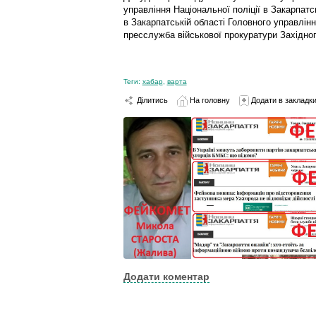
управління Національної поліції в Закарпатс
в Закарпатській області Головного управлін
пресслужба військової прокуратури Західного
Теги:
хабар
,
варта
Ділитись
На головну
Додати в закладк
Додати коментар