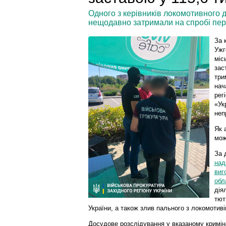
Одного з керівників локомотивного д
нещодавно затримали на спробі пер
За 
Ужг
міс
зас
три
нач
рег
«Ук
неп
Як 
мож
За 
над
виг
обл
дія
тют
України, а також злив пального з локомотиві
Досудове розслідування у вказаному кримі