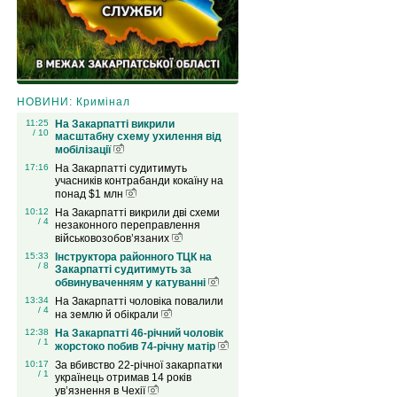
НОВИНИ: Кримінал
11:25
На Закарпатті викрили
/ 10
масштабну схему ухилення від
мобілізації
17:16
На Закарпатті судитимуть
учасників контрабанди кокаїну на
понад $1 млн
10:12
На Закарпатті викрили дві схеми
/ 4
незаконного переправлення
військовозобов’язаних
15:33
Інструктора районного ТЦК на
/ 8
Закарпатті судитимуть за
обвинуваченням у катуванні
13:34
На Закарпатті чоловіка повалили
/ 4
на землю й обікрали
12:38
На Закарпатті 46-річний чоловік
/ 1
жорстоко побив 74-річну матір
10:17
За вбивство 22-річної закарпатки
/ 1
українець отримав 14 років
ув’язнення в Чехії