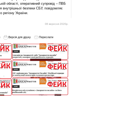
ькій області, оперативний супровід – ПВБ
ня внутрішньої безпеки СБУ, повідомляє
 регіону України.
08 вересня 2020р.
и
Версія для друку
Переслати