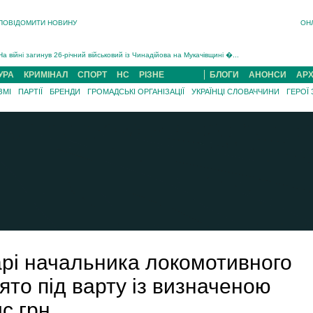
ПОВІДОМИТИ НОВИНУ
ОН
На війні загинув 26-річний військовий із Чинадійова на Мукачівщині Іван Симчин...
Інструктора районного ТЦК на Закарпатті судитимуть за обвинуваченням у катув...
В Ужгороді попрощаються із полеглим на війні з росією захисником Володимиром Йор�...
УРА
КРИМІНАЛ
СПОРТ
НС
РІЗНЕ
БЛОГИ
АНОНСИ
АРХ
В Ужгороді 5 серпня попрощаються із захисником Богданом Югасом, який два роки �...
ЗМІ
ПАРТІЇ
БРЕНДИ
ГРОМАДСЬКІ ОРГАНІЗАЦІЇ
УКРАЇНЦІ СЛОВАЧЧИНИ
ГЕРОЇ
Підтвердили загибель захисника із Нанкова на Хустщині Юліана Гербея (ФОТО)[/gree...
На війні з рф поліг військовий з Виноградова Ігнат Роздяловський (ФОТО)...
На війні загинув 26-річний військовий із Чинадійова на Мукачівщині �...
арі начальника локомотивного
ято під варту із визначеною
с грн