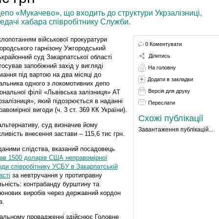
епо «Мукачево», що входить до структури Укрзалізниці,
едачі хабара співробітнику Служби.
клопотанням військової прокуратури
0 Коментувати
ородського гарнізону Ужгородський
Ділитись
ькрайонний суд Закарпатської області
тосував запобіжний захід у вигляді
На головну
мання під вартою на два місяці до
Додати в закладки
альника одного з локомотивних депо
Версія для друку
іональної філії «Львівська залізниця» АТ
рзалізниця», який підозрюється в наданні
Переслати
равомірної вигоди (ч. 3 ст. 369 КК України).
Схожі публікації
альтернативу, суд визначив йому
Завантаження публікацій...
ливість внесення застави – 115,6 тис грн.
даними слідства, вказаний посадовець
ав 1500 доларів США неправомірної
оди співробітнику УСБУ в Закарпатській
асті
за невтручання у протиправну
льність: контрабанду бурштину та
юнових виробів через державний кордон
в.
нальному провадженні здійснює Головне