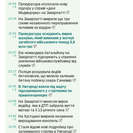
10:54
Прокуратура оголосила нову
/ 5
підозру у справі «дачі
Медведчука» на Закарпатті
12:16
На Закарпатті викрили ще три
схеми незаконного переправлення
чоловіків за кордон
11:52
Прокуратура оскаржить вирок
/ 1
шахраю, який виманив у матері
загиблого військового понад 6,6
млн грн
10:07
Екс-командира батальйону на
/ 5
Закарпатті підозрюють у сприянні
ухиленню військовослужбовиці від
служби
22:17
Поліція розшукала водіїв
/ 6
бетоновозів, що вилили залишки
бетону поблизу озера Синевир
16:45
В Ужгороді взяли під варту
/ 1
підозрюваного у стрілянині по
правоохоронцях
13:06
На Закарпатті винесли вирок
/ 2
водійці, яка в ДТП забрала життя
матері та її 13-річного сина
14:40
На Хустщині викрили незаконне
/ 2
вирощування конопель
11:01
Стали відомі нові подробиці про
затриманого стрілка в Ужгороді