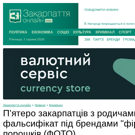
ПОВІДОМИТИ НОВИНУ
Інструктора районного ТЦК на Зак
В Ужгороді попрощаються із полег
В Ужгороді 5 серпня попрощаються
ПОЛІТИКА
ЕКОНОМІКА
СОЦІО
КУЛЬТУРА
КРИМІНАЛ
СПОРТ
Підтвердили загибель захисника і
П'ятниця, 7 серпня 2026
ЗМІ
ПАРТІЇ
БРЕНДИ
ГРОМАД
На війні з рф поліг військовий з 
На Хустщині внаслідок ДТП за уча
Інструктора районного ТЦК на Зак
Закарпаття онлайн
»
Новини
»
Кримінал
П'ятеро закарпатців з родичам
фальсифікат під брендами "фі
порошків (ФОТО)