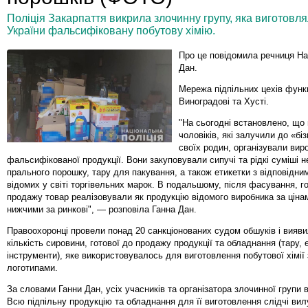
Поліція Закарпаття викрила злочинну групу, яка виготовля
України фальсифіковану побутову хімію.
Про це повідомила речниця Нац
Дан.
Мережа підпільних цехів функ
Виноградові та Хусті.
"На сьогодні встановлено, що 
чоловіків, які залучили до «бі
своїх родин, організували вир
фальсифікованої продукції. Вони закуповували сипучі та рідкі суміші н
прального порошку, тару для пакування, а також етикетки з відповідн
відомих у світі торгівельних марок. В подальшому, після фасування, г
продажу товар реалізовували як продукцію відомого виробника за ціна
нижчими за ринкові", — розповіла Ганна Дан.
Правоохоронці провели понад 20 санкціонованих судом обшуків і вияв
кількість сировини, готової до продажу продукції та обладнання (тару, 
інструменти), яке використовувалось для виготовлення побутової хімії 
логотипами.
За словами Ганни Дан, усіх учасників та організатора злочинної групи 
Всю підпільну продукцію та обладнання для її виготовлення слідчі вил