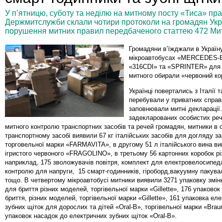
У п’ятницю, суботу та неділю на митному посту «Тиса» пр
Держмитслужби склали чотири протоколи на громадян Украї
порушення митних правил передбаченого статтею 472 Мит
Громадяни в’їжджали в Україн
мікроавтобусах «MERCEDES-
«316CDI» та «SPRINTER» для
митного обирали «червоний ко
Українці повертались з Італії т
перебували у приватних справа
заповнювали митні декларації.
задекларованих особистих реч
митного контролю транспортних засобів та речей громадян, митники в
транспортному засобі виявили 67 кг італійських засобів для догляду з
торговельної марки «FARMAVITA», в другому 51 л італійського вина ви
ігристого червоного «FRAGOLINO», в третьому 56 картонних коробок різ
наприклад, 175 зволожувачів повітря, комплект для електровелосипед
контролю для напруги, 15 смарт-годинників, гіроборд,вакуумну пакув
тощо. В четвертому мікроавтобусі митники виявили 3271 упаковку змін
для бриття різних моделей, торгівельної марки «Gillette», 176 упаковок
бриття, різних моделей, торгівельної марки «Gillette», 161 упаковка ел
зубних щіток для дорослих та дітей «Oral-B», торгівельної марки «Brau
упаковок насадок до електричних зубних щіток «Oral-B».