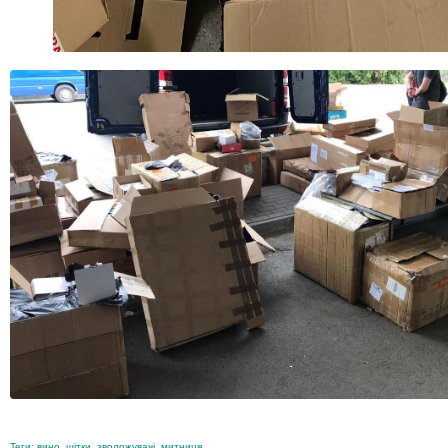
Теги:
вино
,
щітки
,
зволожувачі
,
митниця