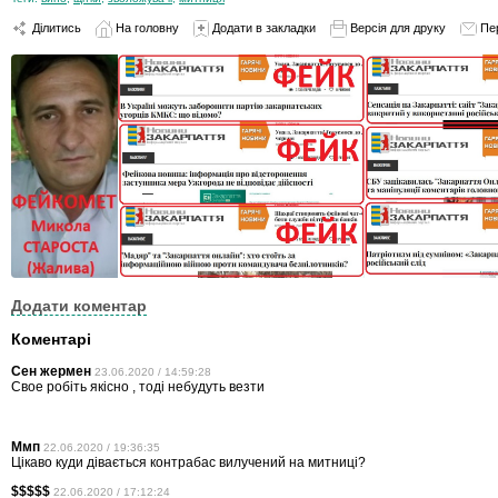
Ділитись
На головну
Додати в закладки
Версія для друку
Пе
Додати коментар
Коментарі
Сен жермен
23.06.2020 / 14:59:28
Свое робіть якісно , тоді небудуть везти
Ммп
22.06.2020 / 19:36:35
Цікаво куди дівається контрабас вилучений на митниці?
$$$$$
22.06.2020 / 17:12:24