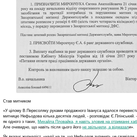
Став митником
«У цілому В.Пересоляку руками продажного Івануса вдалося перевест
митницю Нефьодова кілька десятків людей, - розповідає Є.Плінський. 
як одного з таких,
Михайла Пловайка, я навіть зловив на отриманні хаб
Але очевидно, що навіть після цього його
не звільнили, а відмазал
и».
Як вказує журналіст, «надії на те, що Нефьодов зупинить це свавілля,