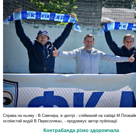
Справа на ньому - В.Симчера, в центрі - спійманий на хабарі М.Пловайко
особистий водій В.Пересоляка», - продовжує автор публікації.
Контрабанда різко здорожчала