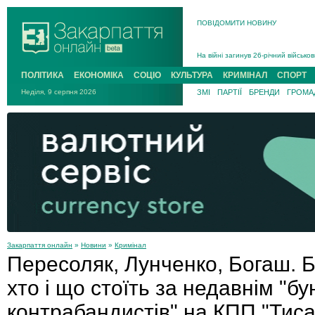
ПОВІДОМИТИ НОВИНУ
На війні загинув 26-річний військо
Інструктора районного ТЦК на Зак
В Ужгороді попрощаються із полег
ПОЛІТИКА
ЕКОНОМІКА
СОЦІО
КУЛЬТУРА
КРИМІНАЛ
СПОРТ
В Ужгороді 5 серпня попрощаються
Неділя, 9 серпня 2026
ЗМІ
ПАРТІЇ
БРЕНДИ
ГРОМАД
Підтвердили загибель захисника і
На війні з рф поліг військовий з 
На війні загинув 26-річний військо
Закарпаття онлайн
»
Новини
»
Кримінал
Пересоляк, Лунченко, Богаш. Б
хто і що стоїть за недавнім "б
контрабандистів" на КПП "Ти