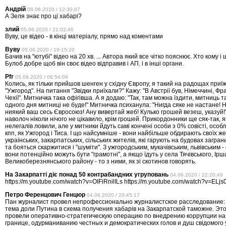
Андрій
08.06.2020 / 12:30:07
А Зеля знає про ці хабарі?
злий
05.06.2020 / 21:02:46
Вуву, це відео - в кінці матеріалу, прямо над коментами
Вуву
05.06.2020 / 19:15:20
Бачив на "ютубі" відео на 20 хв. ... Автора який все чітко пояснює. Хто кому і щ
Булоб добре щоб він своє відео відправив і АП. і в інші органи.
Pfr
05.06.2020 / 06:54:09
Колись, як тільки прийшов шенген у східну Європу, я такий на радощах при
"Ужгород". На питання "Звідки приїхали?" Кажу: "В Австрії був, Німеччині, Фр
Чехії". Митничка така офігівша. А я додаю: "Так, там можна їздити, митниць та
одного дня митниці не буде!" Митничка психанула: "Нигда сяке не настане! 
ниякий ваш сесь Євросоюз! Ану вивертай жеб! Кулько грошей везеш, указуй!
наволоч ніколи нічого не цікавило, крім грошей. Прикордонники ще сяк-так, 
нелегалів ловили, але у митники йдуть самі кончені особи з 0% совісті, особл
кпп, як Ужгород і Тиса. І що найсумніше - вони найбільше обдирають своїх же
українських, закарпатських, сільських жителів, які гарують на будовах загран
та бояться скаржитися і "шуміти". З ужгородським, мукачівським, львівським -
вони потенційно можуть бути "грамотні", а якщо їдуть у села Тячівського, Ірш
Великоберезнянського району - то з ними, як зі скотинов говорять.
На Закарпатті діє понад 50 контрабандних угруповань
04.06.2020 / 22:20:49
https://m.youtube.com/watch?v=OIFiRnilILs https://m.youtube.com/watch?v=ELj
Петро Ференцович Генцюр
04.06.2020 / 20:45:17
Пан журналист провел непрофессионально журналистское расследование:
тема доли Путина в схема получения хабарiв на Закарпатской таможне. Это
провели оперативно-стратегическую операцию по внедрению коррупции на
границе, одурманиванию честных и демократических голов и душ свiдомого 