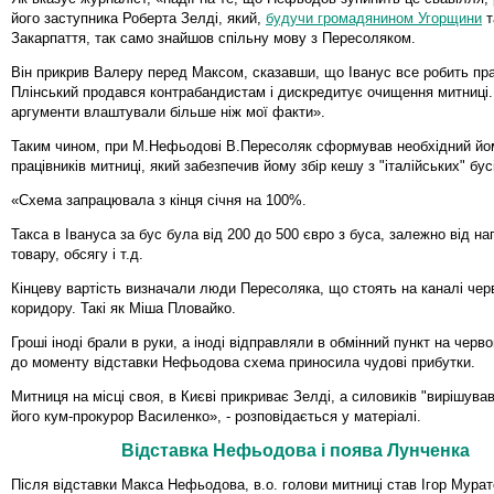
його заступника Роберта Зелді, який,
будучи громадянином Угорщини
т
Закарпаття, так само знайшов спільну мову з Пересоляком.
Він прикрив Валеру перед Максом, сказавши, що Іванус все робить пр
Плінський продався контрабандистам і дискредитує очищення митниці.
аргументи влаштували більше ніж мої факти».
Таким чином, при М.Нефьодові В.Пересоляк сформував необхідний йо
працівників митниці, який забезпечив йому збір кешу з "італійських" бус
«Схема запрацювала з кінця січня на 100%.
Такса в Івануса за бус була від 200 до 500 євро з буса, залежно від на
товару, обсягу і т.д.
Кінцеву вартість визначали люди Пересоляка, що стоять на каналі чер
коридору. Такі як Міша Пловайко.
Гроші іноді брали в руки, а іноді відправляли в обмінний пункт на черво
до моменту відставки Нефьодова схема приносила чудові прибутки.
Митниця на місці своя, в Києві прикриває Зелді, а силовиків "вирішува
його кум-прокурор Василенко», - розповідається у матеріалі.
Відставка Нефьодова і поява Лунченка
Після відставки Макса Нефьодова, в.о. голови митниці став Ігор Мурато