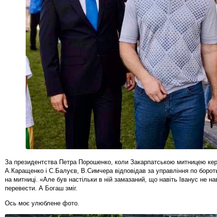
За президентства Петра Порошенко, коли Закарпатською митницею ке
А.Каращенко і С.Балуєв, В.Симчера відповідав за управління по бороть
на митниці. «Але був настільки в ній замазаний, що навіть Іванус не н
перевести. А Богаш зміг.
Ось моє улюблене фото.