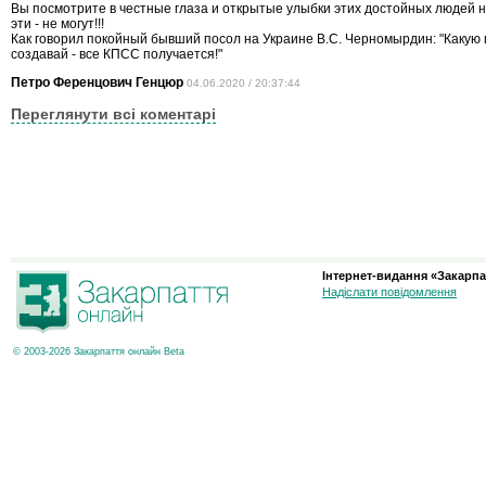
Вы посмотрите в честные глаза и открытые улыбки этих достойных людей 
эти - не могут!!!
Как говорил покойный бывший посол на Украине В.С. Черномырдин: "Какую
создавай - все КПСС получается!"
Петро Ференцович Генцюр
04.06.2020 / 20:37:44
Переглянути всі коментарі
Інтернет-видання «Закарпа
Надіслати повідомлення
© 2003-2026 Закарпаття онлайн Beta