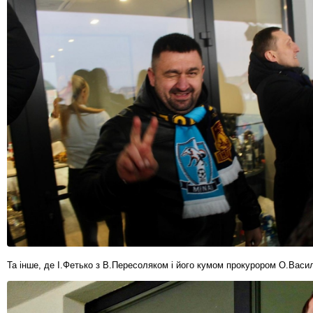
Та інше, де І.Фетько з В.Пересоляком і його кумом прокурором О.Васи