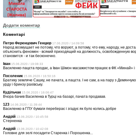
Додати коментар
Коментарі
Петро Ференцович Генцюр
17.06.2020 / 14:09:58
Народ возмущает не потому, что воруют, а потому, что ему, народу, не доста
объяснить феномен - всякий приходящий на должность, освобожденную вор
становится - и так бесконечно.
Іван
15.06.2020 / 19:08:33
Василенко пацєта продає, а Іван Шімон масажистом працює в ФК «Минай» і в
Посоленик
15.06.2020 / 16:50:16
Братику земляче Сашку, не пачата, а пацєта. І не сам, а на пару з Демянчук
урду і бринзу рахівську.
Кудільчак
15.06.2020 / 16:06:47
Вчора бачив Василенка в Турці на базарі, пачата продавав.
123
14.06.2020 / 11:39:44
Василенко в ГПУ бумаги переберає і згадує як було колись добре
Андрій
13.06.2020 / 10:45:58
Стерненка
Андрій
13.06.2020 / 10:42:08
Головне для зелі посадити Старенка і Порошенка...