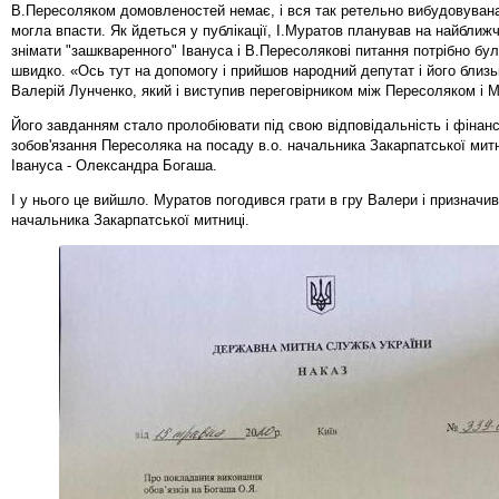
В.Пересоляком домовленостей немає, і вся так ретельно вибудовувана
могла впасти. Як йдеться у публікації, І.Муратов планував на найближчі
знімати "зашкваренного" Івануса і В.Пересолякові питання потрібно бу
швидко. «Ось тут на допомогу і прийшов народний депутат і його близь
Валерій Лунченко, який і виступив переговірником між Пересоляком і 
Його завданням стало пролобіювати під свою відповідальність і фінанс
зобов'язання Пересоляка на посаду в.о. начальника Закарпатської митн
Івануса - Олександра Богаша.
І у нього це вийшло. Муратов погодився грати в гру Валери і призначив
начальника Закарпатської митниці.