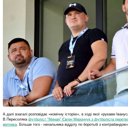
А далі взагалі розповідає «комічну історію», в ході якої «руками Іванус
В.Пересоляка
футболіст "Миная" Євген Мирончук з футболіста перетв
митника
. Більше того - начальника відділу по боротьбі з контрабандою»