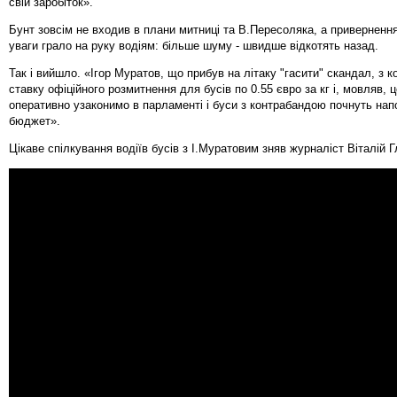
свій заробіток».
Бунт зовсім не входив в плани митниці та В.Пересоляка, а привернення
уваги грало на руку водіям: більше шуму - швидше відкотять назад.
Так і вийшло. «Ігор Муратов, що прибув на літаку "гасити" скандал, з 
ставку офіційного розмитнення для бусів по 0.55 євро за кг і, мовляв, 
оперативно узаконимо в парламенті і буси з контрабандою почнуть на
бюджет».
Цікаве спілкування водіїв бусів з І.Муратовим зняв журналіст Віталій Г