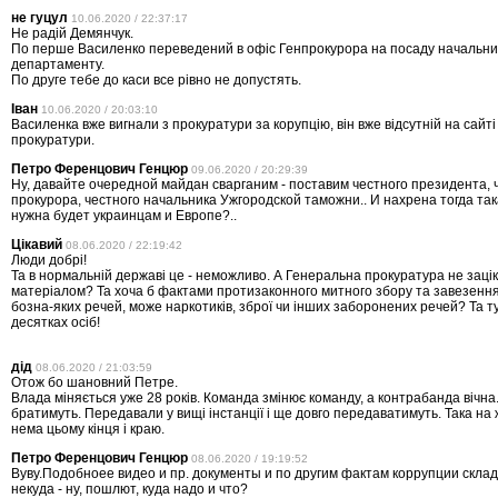
не гуцул
10.06.2020 / 22:37:17
Не радій Демянчук.
По перше Василенко переведений в офіс Генпрокурора на посаду начальни
департаменту.
По друге тебе до каси все рівно не допустять.
Іван
10.06.2020 / 20:03:10
Василенка вже вигнали з прокуратури за корупцію, він вже відсутній на сайті
прокуратури.
Петро Ференцович Генцюр
09.06.2020 / 20:29:39
Ну, давайте очередной майдан сварганим - поставим честного президента, 
прокурора, честного начальника Ужгородской таможни.. И нахрена тогда та
нужна будет украинцам и Европе?..
Цікавий
08.06.2020 / 22:19:42
Люди добрі!
Та в нормальній державі це - неможливо. А Генеральна прокуратура не заці
матеріалом? Та хоча б фактами протизаконного митного збору та завезення
бозна-яких речей, може наркотиків, зброї чи інших заборонених речей? Та ту
десятках осіб!
дід
08.06.2020 / 21:03:59
Отож бо шановний Петре.
Влада міняється уже 28 років. Команда змінює команду, а контрабанда вічна.
братимуть. Передавали у вищі інстанції і ще довго передаватимуть. Така на
нема цьому кінця і краю.
Петро Ференцович Генцюр
08.06.2020 / 19:19:52
Вуву.Подобноее видео и пр. документы и по другим фактам коррупции скла
некуда - ну, пошлют, куда надо и что?