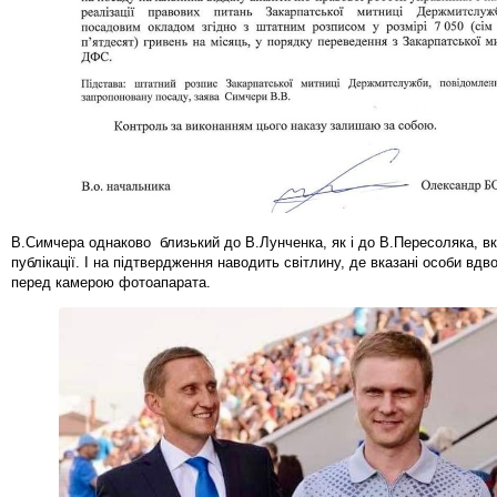
В.Симчера однаково близький до В.Лунченка, як і до В.Пересоляка, вк
публікації. І на підтвердження наводить світлину, де вказані особи вдв
перед камерою фотоапарата.