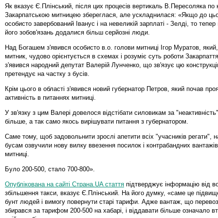
Як вказує Є.Плінський, після цих процесів вертикаль В.Пересоляка по
Закарпатською митницею збереглася, але ускладнилася: «Якщо до цьо
особисто завербований Іванус і на невеликій зарплаті - Зелді, то тепе
його зобов'язань додалися більш серйозні люди.
Над Богашем з'явився особисто в.о. голови митниці Ігор Муратов, який
митник, чудово орієнтується в схемах і розуміє суть роботи Закарпаття
з'явився народний депутат Валерій Лунченко, що зв'язує цю конструкці
претендує на частку з бусів.
Крім цього в області з'явився новий губернатор Петров, який почав про
активність в питаннях митниці.
У зв'язку з цим Валері довелося відстібати силовикам за "неактивність"
більше, а так само якось вирішувати питання з губернатором.
Саме тому, щоб задовольнити зрослі апетити всіх "учасників регати", н
бусам озвучили нову вилку ввезення посилок і контрабандних вантажів
митниці.
Було 200-500, стало 700-800».
Опублікована на сайті Страна.UA стаття
підтверджує інформацію від во
збільшення такси, вказує Є.Плінський. На його думку, «саме це підви
бунт людей і вимогу повернути старі тарифи. Адже вантаж, що перевоз
збирався за тарифом 200-500 на хабарі, і віддавати більше означало в