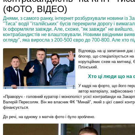
(ФОТО, ВІДЕО)
Днями, з самого ранку, інтернет розбурхували новини із За
"Тиса" водії "італійських" бусів перекрили дорогу і вимагал
їх оформляли завжди. Але, схоже, "як завжди" не вийшло, а
контрабандистів не влаштовували. Новими ввідними вияв
огляду", яка виросла з 200-500 євро до 700-800. Але хто пі
Відповідь на ці запитання дає 
блогер, що спеціалізується на
корупційних схем на митниці, 
Плінський.
Хто ці люди що на
У кадрі на форто, що його пе
автор матеріалу, зафіксовано 
«Праворуч - головний куратор і монополіст усієї контрабанди на Закарп
Валерій Пересоляк. Він же власник ФК "Минай", який з цієї самої контр
фінансується.
До речі, на одному з матчів фото і було зроблено.