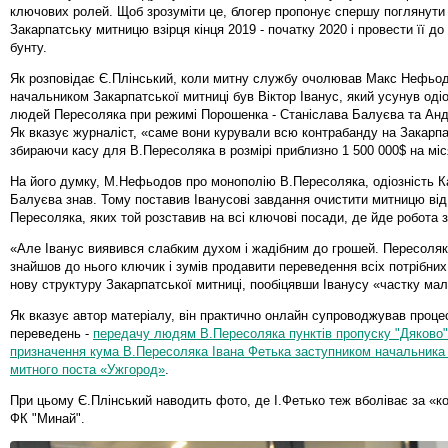
ключових ролей. Щоб зрозуміти це, блогер пропонує спершу поглянути
Закарпатську митницю взірця кінця 2019 - початку 2020 і провести її до
бунту.
Як розповідає Є.Плінський, коли митну службу очолював Макс Нефьод
начальником Закарпатської митниці був Віктор Іванус, який усунув оді
людей Пересоляка при режимі Порошенка - Станіслава Балуєва та Анд
Як вказує журналіст, «саме вони курували всю контрабанду на Закарпат
збираючи касу для В.Пересоляка в розмірі приблизно 1 500 000$ на міс
На його думку, М.Нефьодов про монополію В.Пересоляка, одіозність 
Балуєва знав. Тому поставив Іванусові завдання очистити митницю ві
Пересоляка, яких той розставив на всі ключові посади, де йде робота з
«Але Іванус виявився слабким духом і жадібним до грошей. Пересоля
знайшов до нього ключик і зумів продавити переведення всіх потрібни
нову структуру Закарпатської митниці, пообіцявши Іванусу «частку мал
Як вказує автор матеріалу, він практично онлайн супроводжував проце
переведень -
передачу людям В.Пересоляка пунктів пропуску "Дяково"
призначення кума В.Пересоляка Івана Фетька заступником начальни
митного поста «Ужгород»
.
При цьому Є.Плінський наводить фото, де І.Фетько теж вболіває за «
ФК "Минай".