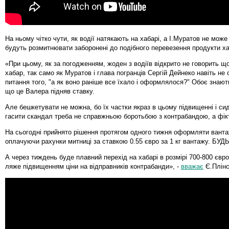
На ньому чітко чути, як водії натякають на хабарі, а І.Муратов не може 
будуть розмитнювати заборонені до подібного перевезення продукти х
«При цьому, як за погодженням, жоден з водіїв відкрито не говорить щ
хабар, так само як Муратов і глава погранців Сергій Дейнеко навіть не
питання того, "а як воно раніше все їхало і оформлялося?" Обоє знають,
що це Валера підняв ставку.
Але бешкетувати не можна, бо їх частки якраз в цьому підвищенні і си
гасити скандал треба не справжньою боротьбою з контрабандою, а фік
На сьогодні прийнято рішення протягом одного тижня оформляти вантаж
оплачуючи рахунки митниці за ставкою 0.55 євро за 1 кг вантажу. БУД
А через тиждень буде плавний перехід на хабарі в розмірі 700-800 євро
ляже підвищенням ціни на відправників контрабанди», -
вважає
Є.Плінс