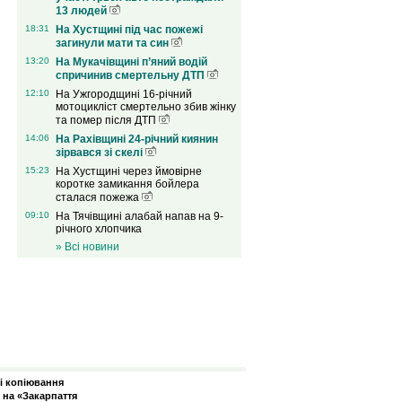
13 людей
18:31
На Хустщині під час пожежі
загинули мати та син
13:20
На Мукачівщині п’яний водій
спричинив смертельну ДТП
12:10
На Ужгородщині 16-річний
мотоцикліст смертельно збив жінку
та помер після ДТП
14:06
На Рахівщині 24-річний киянин
зірвався зі скелі
15:23
На Хустщині через ймовірне
коротке замикання бойлера
сталася пожежа
09:10
На Тячівщині алабай напав на 9-
річного хлопчика
» Всі новини
зі копіювання
 на «Закарпаття