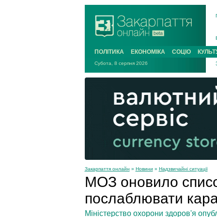
ПОЛІТИКА
ЕКОНОМІКА
СОЦІО
КУЛЬТ
Субота, 8 серпня 2026
Закарпаття онлайн
»
Новини
»
Надзвичайні ситуації
МОЗ оновило списо
послаблювати каран
Міністерство охорони здоров'я опуб