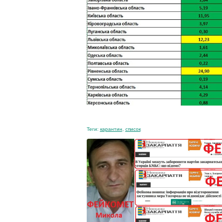
Теги:
карантин
,
список