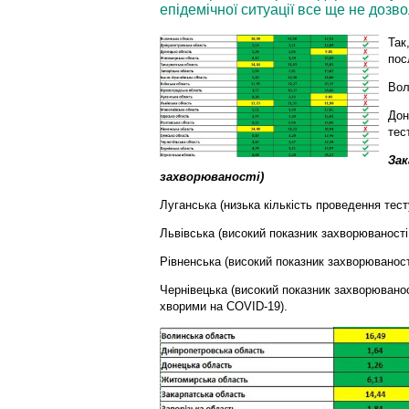
епідемічної ситуації все ще не дозв
Так
пос
Вол
Дон
тес
Зак
захворюваності)
Луганська (низька кількість проведення тест
Львівська (високий показник захворюваності 
Рівненська (високий показник захворюваност
Чернівецька (високий показник захворюванос
хворими на COVID-19).