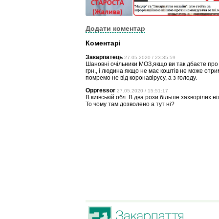
Додати коментар
Коментарі
Закарпатець
27.05.2020 / 23:35:59
Шановні очільники МОЗ,якщо ви так дбаєте про з
грн., і людина якщо не має коштів не може отри
помремо не від коронавірусу, а з голоду.
Oppressor
27.05.2020 / 15:51:17
В київській обл. В два рози більше захворілих ні
То чому там дозволено а тут ні?