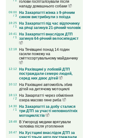
/ 2
голови госпіталізували після
нападу домашнього собаки
09:00
На Закарпатті жінка з 9-річним
/ 3
сином вистрибнули з поїзда
18:25
На Закарпатті під час відпочинку
/ 1
на річці загинув 21-річний чоловік
16:41
На Закарпатті внаслідок ДТП
/ 1
загинув 64-річний велосипедист
12:18
На Тячівщині понад 14 годин
гасили пожежу на
сміттєсортувальному майданчику
12:12
На Рахівщині у лобовій ДТП
постраждали семеро людей,
серед них двоє дітей
10:12
На Рахівщині автомобіль збив
дітей на дитячому мотоциклі
18:13
На Закарпатті через обміління
/ 2
озера масово гине риба
14:30
На Закарпатті за добу сталися
/ 1
три ДТП за участі неповнолітніх
мотоциклістів
18:48
В Ужгороді медики врятували
чоловіка після утоплення
16:47
На Хустщині внаслідок ДТП за
участі трьох авто постраждали