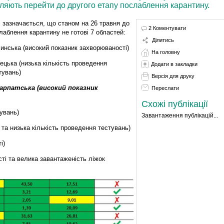
оляють перейти до другого етапу послаблення карантину.
, зазначається, що станом на 26 травня до
2 Коментувати
лаблення карантину не готові 7 областей:
Ділитись
инська (високий показник захворюваності)
На головну
ецька (низька кількість проведення
Додати в закладки
тувань)
Версія для друку
арпатська (високий показник
Переслати
Схожі публікації
увань)
Завантаження публікацій...
та низька кількість проведення тестувань)
і)
ті та велика завантаженість ліжок