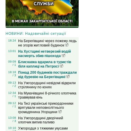
НОВИНИ: Надзвичайні ситуації
18:24
На Берегівщині через пожежу ледь
не згорів житловий будинок
13:01
На Хустщині нетверезий водій
насмерть збив пішохода
09:09
Блискавка вдарила в туристів
/ 1
біля каплиці на Петросі
18:18
Понад 200 будинків постраждали
/ 3
від буревію на Берегівщині
09:13
На Ужгородщині невідомі відкрили
/ 2
стрілянину по конях
12:34
На Мукачівщині 8-річного хлопчика
/ 1
травмував кінь
09:12
На Тисі українські прикордонники
/ 1
врятували неповнолітнього
громадянина Угорщини
13:08
На Ужгородщині дворічний
/ 3
хлопчик випив паливо
10:10
Ужгородця з тяжкими укусами