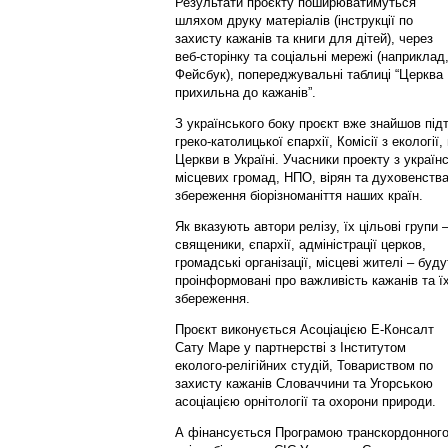
Результати проєкту поширюватимуться
шляхом друку матеріалів (інструкції по
захисту кажанів та книги для дітей), через
веб-сторінку та соціальні мережі (наприклад
Фейсбук), попереджувальні таблиці “Церква
прихильна до кажанів”.
З українського боку проєкт вже знайшов підт
греко-католицької єпархії, Комісії з екології
Церкви в Україні. Учасники проекту з україн
місцевих громад, НПО, вірян та духовенств
збереження біорізноманіття наших країн.
Як вказують автори релізу, їх цільові групи 
священики, єпархії, адміністрації церков,
громадські організації, місцеві жителі – буду
проінформовані про важливість кажанів та ї
збереження.
Проєкт виконується Асоціацією Е-Консалт
Сату Маре у партнерстві з Інститутом
еколого-релігійних студій, Товариством по
захисту кажанів Словаччини та Угорською
асоціацією орнітології та охорони природи.
А фінансується Програмою транскордонног