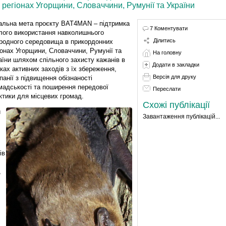
регіонах Угорщини, Словаччини, Румунії та України
альна мета проєкту BAT4MAN – підтримка
7 Коментувати
лого використання навколишнього
Ділитись
родного середовища в прикордонних
іонах Угорщини, Словаччини, Румунії та
На головну
аїни шляхом спільного захисту кажанів в
Додати в закладки
ках активних заходів з їх збереження,
Версія для друку
панії з підвищення обізнаності
мадськості та поширення передової
Переслати
ктики для місцевих громад.
Схожі публікації
й
Завантаження публікацій...
ів
,