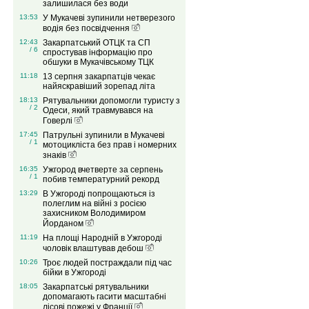
залишилася без води
13:53
У Мукачеві зупинили нетверезого
водія без посвідчення
12:43
Закарпатський ОТЦК та СП
/ 6
спростував інформацію про
обшуки в Мукачівському ТЦК
11:18
13 серпня закарпатців чекає
найяскравіший зорепад літа
18:13
Рятувальники допомогли туристу з
/ 2
Одеси, який травмувався на
Говерлі
17:45
Патрульні зупинили в Мукачеві
/ 1
мотоцикліста без прав і номерних
знаків
16:35
Ужгород вчетверте за серпень
/ 1
побив температурний рекорд
13:29
В Ужгороді попрощаються із
полеглим на війні з росією
захисником Володимиром
Йорданом
11:19
На площі Народній в Ужгороді
чоловік влаштував дебош
10:26
Троє людей постраждали під час
бійки в Ужгороді
18:05
Закарпатські рятувальники
допомагають гасити масштабні
лісові пожежі у Франції