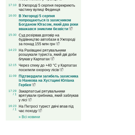
17:10
В Ужгороді 5 серпня перекриють
частину вулиці Фединця
16:00
В Ужгороді 5 серпня
попрощаються із захисником
Богданом Югасом, який два роки
вважався зниклим безвісти
15:30
Суд розірвав договір на
будівництво автобази в Ужгороді
за понад 155 млн грн
14:23
На Рахівщині рятувальники
розшукали туриста, який дві доби
блукав у Карпатах
12:15
Через спеку до +40 °C у Карпатах
посилили охорону лісів
11:09
Підтвердили загибель захисника
із Нанкова на Хустщині Юліана
Гербея
17:29
Закарпатські рятувальники
/ 1
врятували грибника, який заблукав
у лісі
16:23
На Петросі турист двічі впав під
/ 1
час походу
» Всі новини