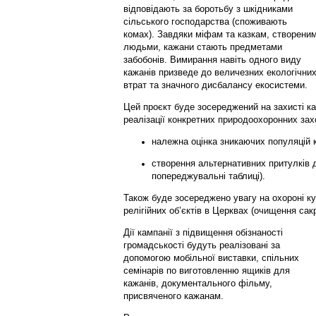
відповідають за боротьбу з шкідниками
сільського господарства (споживають
комах). Завдяки міфам та казкам, створени
людьми, кажани стають предметами
забобонів. Вимирання навіть одного виду
кажанів призведе до величезних екологічни
втрат та значного дисбалансу екосистеми.
Цей проєкт буде зосереджений на захисті ка
реалізації конкретних природоохоронних захо
належна оцінка зникаючих популяцій 
створення альтернативних притулків д
попереджувальні таблиці).
Також буде зосереджено увагу на охороні к
релігійних об’єктів в Церквах (очищення сак
Дії кампанії з підвищення обізнаності
громадськості будуть реалізовані за
допомогою мобільної виставки, спільних
семінарів по виготовленню ящиків для
кажанів, документального фільму,
присвяченого кажанам.