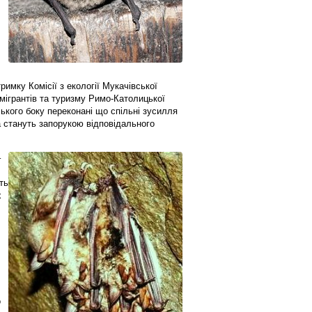
,
римку Комісії з екології Мукачівської
, мігрантів та туризму Римо-Католицької
ського боку переконані що спільні зусилля
а стануть запорукою відповідального
–
ть
х
о