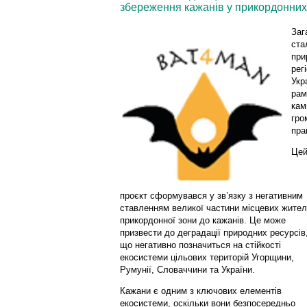
збереження кажанів у прикордонних 
Заг
ста
при
рег
Укр
рам
кам
гро
пра
Це
проєкт сформувався у зв’язку з негативним
ставленням великої частини місцевих жител
прикордонної зони до кажанів. Це може
призвести до деградації природних ресурсів
що негативно позначиться на стійкості
екосистеми цільових територій Угорщини,
Румунії, Словаччини та України.
Кажани є одним з ключових елементів
екосистеми, оскільки вони безпосередньо