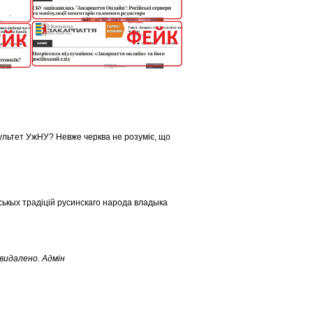
культет УжНУ? Невже черква не розуміє, що
кых традіцій русинскаго народа владыка
видалено. Адмін