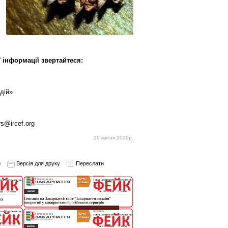
 інформації звертайтеся:
дій»
rs@ircef.org
20 квітня 2020р.
и
Версія для друку
Переслати