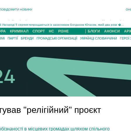
На війні загинув 26-річний військовий із Чинадійова на Мукачівщині Іван Симчин...
ПОВІДОМИТИ НОВИНУ
ОН
Інструктора районного ТЦК на Закарпатті судитимуть за обвинуваченням у катув...
В Ужгороді попрощаються із полеглим на війні з росією захисником Володимиром Йор�...
В Ужгороді 5 серпня попрощаються із захисником Богданом Югасом, який два роки �...
Підтвердили загибель захисника із Нанкова на Хустщині Юліана Гербея (ФОТО)[/gree...
УРА
КРИМІНАЛ
СПОРТ
НС
РІЗНЕ
БЛОГИ
АНОНСИ
АРХ
На війні з рф поліг військовий з Виноградова Ігнат Роздяловський (ФОТО)...
ЗМІ
ПАРТІЇ
БРЕНДИ
ГРОМАДСЬКІ ОРГАНІЗАЦІЇ
УКРАЇНЦІ СЛОВАЧЧИНИ
ГЕРОЇ
На війні загинув 26-річний військовий із Чинадійова на Мукачівщині �...
тував "релігійний" проєкт
обізнаності в місцевих громадах шляхом спільного