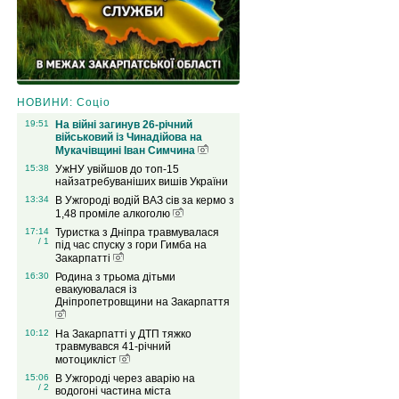
НОВИНИ: Соціо
19:51
На війні загинув 26-річний
військовий із Чинадійова на
Мукачівщині Іван Симчина
15:38
УжНУ увійшов до топ-15
найзатребуваніших вишів України
13:34
В Ужгороді водій ВАЗ сів за кермо з
1,48 проміле алкоголю
17:14
Туристка з Дніпра травмувалася
/ 1
під час спуску з гори Гимба на
Закарпатті
16:30
Родина з трьома дітьми
евакуювалася із
Дніпропетровщини на Закарпаття
10:12
На Закарпатті у ДТП тяжко
травмувався 41-річний
мотоцикліст
15:06
В Ужгороді через аварію на
/ 2
водогоні частина міста