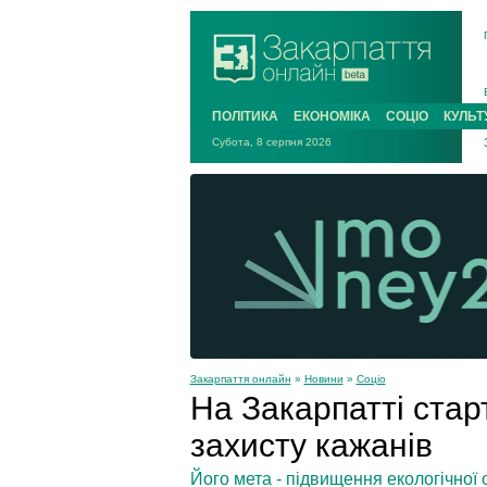
ПОЛІТИКА
ЕКОНОМІКА
СОЦІО
КУЛЬТ
Субота, 8 серпня 2026
Закарпаття онлайн
»
Новини
»
Соціо
На Закарпатті стар
захисту кажанів
Його мета - підвищення екологічної 