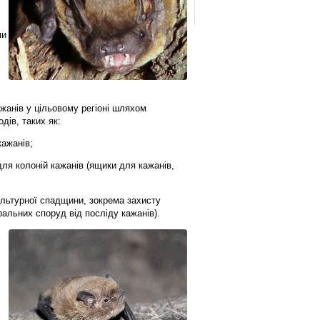
ми
х
жанів у цільовому регіоні шляхом
дів, таких як:
кажанів;
ля колоній кажанів (ящики для кажанів,
ультурної спадщини, зокрема захисту
ральних споруд від посліду кажанів).