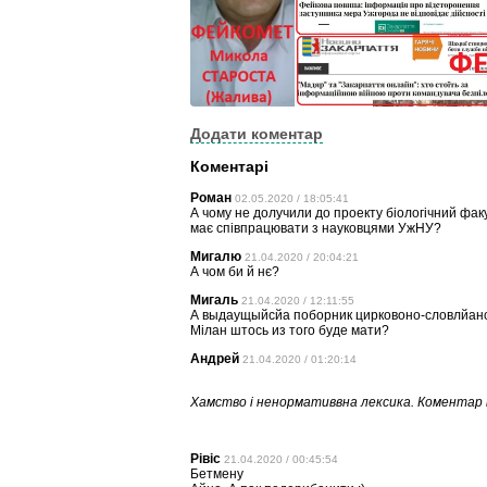
Додати коментар
Коментарі
Роман
02.05.2020 / 18:05:41
А чому не долучили до проекту біологічний фа
має співпрацювати з науковцями УжНУ?
Мигалю
21.04.2020 / 20:04:21
А чом би й нє?
Мигаль
21.04.2020 / 12:11:55
А выдаущыйсйа поборник цирковоно-словлйансь
Мілан штось из того буде мати?
Андрей
21.04.2020 / 01:20:14
Хамство і ненормативвна лексика. Коментар 
Рівіс
21.04.2020 / 00:45:54
Бетмену