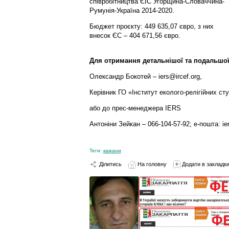
співробітництва ЄІС Угорщина-Словаччина-
Румунія-Україна 2014-2020.
Бюджет проєкту: 449 635,07 євро, з них
внесок ЄС – 404 671,56 євро.
Для отримання детальнішої та подальшої
Олександр Бокотей – iers@ircef.org,
Керівник ГО «Інститут еколого-релігійних сту
або до прес-менеджера IERS
Антоніни Зейкан – 066-104-57-92; е-пошта: ie
Теги:
кажани
Ділитись
На головну
Додати в закладк