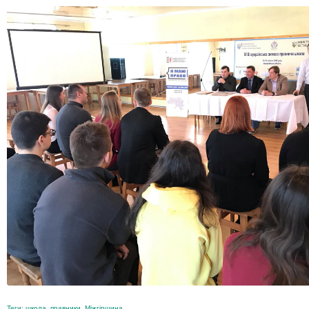
Теги:
школа
,
правники
,
Міжгірщина