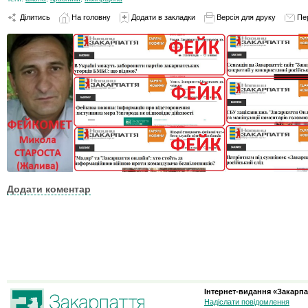
Ділитись
На головну
Додати в закладки
Версія для друку
Пе
Додати коментар
Інтернет-видання «Закарпа
Надіслати повідомлення