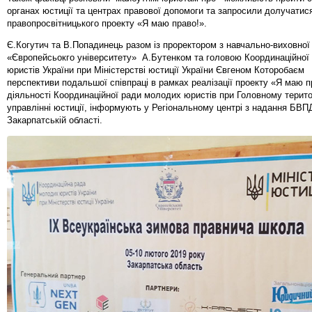
органах юстиції та центрах правової допомоги та запросили долучатися
правопросвітницького проекту «Я маю право!».
Є.Когутич та В.Попадинець разом із проректором з навчально-виховної
«Європейсьокго університету» А.Бутенком та головою Координаційної
юристів України при Міністерстві юстиції України Євгеном Которобаєм
перспективи подальшої співпраці в рамках реалізації проекту «Я маю п
діяльності Координаційної ради молодих юристів при Головному терит
управлінні юстиції, інформують у Регіональному центрі з надання БВП
Закарпатській області.