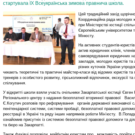
стартувала ІХ Всеукраїнська зимова правнича школа.
Цей традиційний захід щорічн
Координаційна рада молодих ю
при Міністерстві юстиції спіль
Європейським університетом т
Мінюсту.
На активних студентів-юристів,
актив юридичних клінік, члені
самоврядування юридичних н
закладів, молодих юристів та 
різних куточків України упрод
чекають теоретичні та практичні майстер-класи від відомих юристів та
тренерів з особистого розвитку, гірськолижний відпочинок, екскурсії т
спілкування.
У відкритті школи взяли участь очільники Закарпатської юстиції Євген 
Регіонального центру з надання безоплатної вторинної правової Васи
Є.Когутич розповів про реформування органів державної виконавчої 
пенітенціарної системи, системи пробації, безоплатної правової допом
реєстрації в Україні та ряду інших напрямків роботи Мін’юсту. В.Попа
ознайомив присутніх із системою безоплатної правової допомоги та дія
та бюро на Закарпатті.
Також фахівці розповіли майбутнім юристам про можливість пройти 