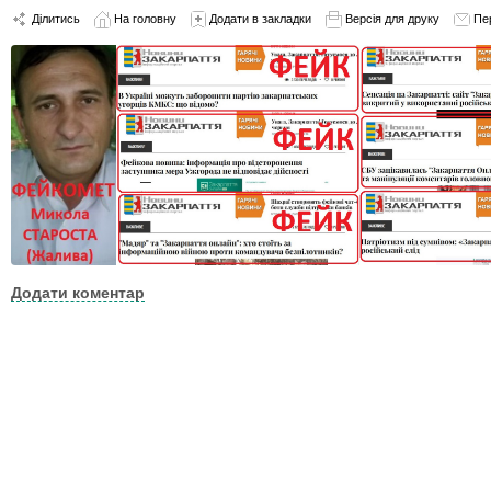
Ділитись
На головну
Додати в закладки
Версія для друку
Пе
Додати коментар