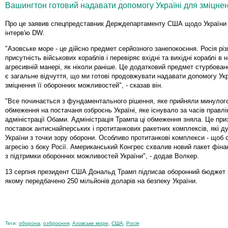
Вашингтон готовий надавати допомогу Україні для зміцне
Про це заявив спецпредставник Держдепартаменту США щодо України 
інтерв'ю DW.
"Азовське море - це дійсно предмет серйозного занепокоєння. Росія рі
присутність військових кораблів і перевіряє вхідні та вихідні кораблі в 
агресивній манері, як ніколи раніше. Це додатковий предмет стурбован
є загальне відчуття, що ми готові продовжувати надавати допомогу Укр
зміцнення її оборонних можливостей", - сказав він.
"Все починається з фундаментального рішення, яке прийняли минулого 
обмеження на постачаня озброєнь Україні, яке існувало за часів правлі
адміністрації Обами. Адміністрація Трампа ці обмеження зняла. Це при
поставок антиснайперських і протитанкових ракетних комплексів, які д
України з точки зору оборони. Особливо протитанкові комплекси - щоб 
агресію з боку Росії. Американський Конгрес схвалив новий пакет фіна
з підтримки оборонних можливостей України", - додав Волкер.
13 серпня президент США Дональд Трамп підписав оборонний бюджет н
якому передбачено 250 мільйонів доларів на безпеку України.
Теги:
оборона
,
озброєння
,
Азовське море
,
США
,
Росія