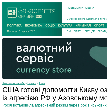
ПОВІДОМИТИ НОВИНУ
Інструктора районного ТЦК на Зак
В Ужгороді попрощаються із полег
В Ужгороді 5 серпня попрощаються
ПОЛІТИКА
ЕКОНОМІКА
СОЦІО
КУЛЬТУРА
КРИМІНАЛ
СПОРТ
Підтвердили загибель захисника і
П'ятниця, 7 серпня 2026
ЗМІ
ПАРТІЇ
БРЕНДИ
ГРОМАД
На війні з рф поліг військовий з 
На Хустщині внаслідок ДТП за уча
Інструктора районного ТЦК на Зак
Закарпаття онлайн
»
Новини
»
Різне
США готові допомогти Києву оз
із агресією РФ у Азовському мо
Росія встановила агресивний режим перевірок військових 