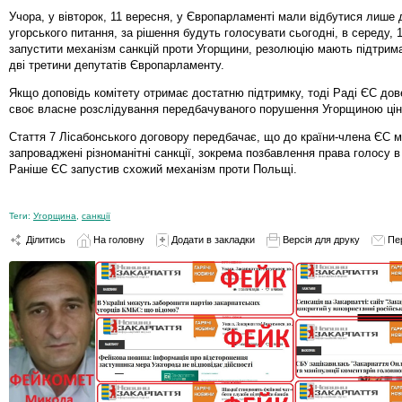
Учора, у вівторок, 11 вересня, у Європарламенті мали відбутися лише 
угорського питання, за рішення будуть голосувати сьогодні, в середу, 
запустити механізм санкцій проти Угорщини, резолюцію мають підтрим
дві третини депутатів Європарламенту.
Якщо доповідь комітету отримає достатню підтримку, тоді Раді ЄС до
своє власне розслідування передбачуваного порушення Угорщиною цін
Стаття 7 Лісабонського договору передбачає, що до країни-члена ЄС 
запроваджені різноманітні санкції, зокрема позбавлення права голосу в
Раніше ЄС запустив схожий механізм проти Польщі.
Теги:
Угорщина
,
санкції
Ділитись
На головну
Додати в закладки
Версія для друку
Пе