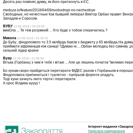
Десять раз поміняє думку, як його притиснуть в ЄС.
meduza.io/feature/2018/04/09/svobodnye-no-nechestnye
Свободные, но нечестные Как бывший либерал Виктор Орбан правит Венгр
Западом и Соросом.
ВУВУ
13.09.2018 / 05:29:56
микОла ... Ти теж розумний ... Хто буде з тобою сперечатись ?
Микола
13.09.2018 / 01:02:52
До Бубу...фіндопомого то 3.5 мілйрда баксів з бюджету у 65 мілйрда.На думк
приймати африкнаців ніж санкції ?Думаю ні.....Орбан молодец без сумніву ,
сильний лідер країни
Вуву
12.09.2018 / 21:08:54
Вітька (Горбань) з чим я тебе і вітаю ... Але це лишень початок "великих пере
.
Бо хунам скоро прийдеться перетирати ФІДЕС разом з Горбаньом в порошок .
Фіндопомога припинеться і туалетно - папірьові форінти упадуть.
Тоді хуни зачнуть люто терти і перетирати.
А орос йілдика ауууу !
Інтернет-видання «Закарпа
Надіслати повідомлення