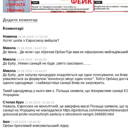
Додати коментар
Коментарі
Новичок
16.09.2018 / 17:11:05
Хотят шоби з Євросоюзу вийшла?
Микола
13.09.2018 / 14:47:20
До Івана....Де коли і що збрехав Орбан?Це вам не офшоренко майльдівський..
Микола
13.09.2018 / 14:46:06
До Бубу...Ніяких санкцій не буде ,свято скасовано.........
Микола
13.09.2018 / 14:44:57
До Бубу...для запуску процедури знадобиться ще одне голосування, на йом
ухвалюється за формулою "консенсус мінус один голос". Тобто Орбану дост
одного однодумця - і найжорсткіші санкції йому не загрожують.
Такий однодумець у нього вже є. Польща заявила, що блокуватиме санкції Є
Угорщини.
Степан Крук
13.09.2018 / 11:40:15
Нажаль, Євросоюз не монолітний, це аморфна маса! Польща заявила, що з
санкції на Угорщину не накладалися https://gordonua.com/news/worldnews/pol
golosovat-protiv-vozmozhnyh-sankciy-v-otnoshenii-vengrii-346680.html
Іван
13.09.2018 / 06:46:32
Орбан брехливий комсомольський лідер.