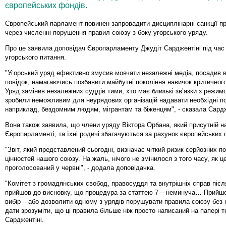
європейських фондів.
Європейський парламент повинен запровадити дисциплінарні санкції п
через численні порушення правил союзу з боку угорського уряду.
Про це заявила доповідач Європарламенту Джудіт Сарджентіні під час
угорського питання.
"Угорський уряд ефективно змусив мовчати незалежні медіа, посадив 
повідок, намагаючись позбавити майбутні покоління навичок критичног
Уряд замінив незалежних суддів тими, хто має близькі зв’язки з режим
зробили неможливим для неурядових організацій надавати необхідні п
наприклад, бездомним людям, мігрантам та біженцям", - сказала Сардж
Вона також заявила, що члени уряду Віктора Орбана, який присутній н
Європарламенті, та їхні родичі збагачуються за рахунок європейських 
"Звіт, який представлений сьогодні, визначає чіткий ризик серйозних 
цінностей нашого союзу. На жаль, нічого не змінилося з того часу, як це
проголосований у червні", - додала доповідачка.
"Комітет з громадянських свобод, правосуддя та внутрішніх справ післ
прийшов до висновку, що процедура за статтею 7 – неминуча… Прийшо
вибір – або дозволити одному з урядів порушувати правила союзу без 
дати зрозуміти, що ці правила більше ніж просто написаний на папері те
Сарджентіні.