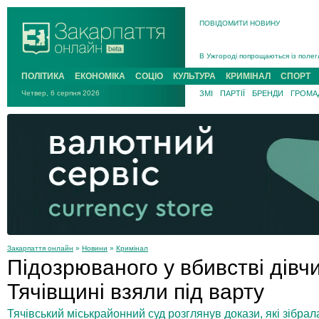
ПОВІДОМИТИ НОВИНУ
Інструктора районного ТЦК на Зак
В Ужгороді попрощаються із полег
В Ужгороді 5 серпня попрощаються
ПОЛІТИКА
ЕКОНОМІКА
СОЦІО
КУЛЬТУРА
КРИМІНАЛ
СПОРТ
Підтвердили загибель захисника і
Четвер, 6 серпня 2026
ЗМІ
ПАРТІЇ
БРЕНДИ
ГРОМАД
На війні з рф поліг військовий з 
На Хустщині внаслідок ДТП за уча
Інструктора районного ТЦК на Зак
Закарпаття онлайн
»
Новини
»
Кримінал
Підозрюваного у вбивстві дівч
Тячівщині взяли під варту
Тячівський міськрайонний суд розглянув докази, які зібрал