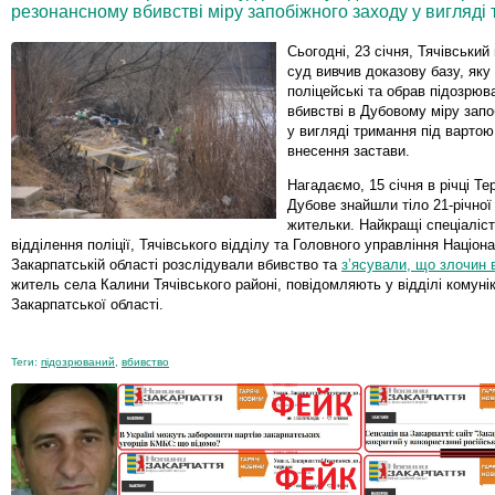
резонансному вбивстві міру запобіжного заходу у вигляді
Сьогодні, 23 січня, Тячівський
суд вивчив доказову базу, яку
поліцейські та обрав підозрюв
вбивстві в Дубовому міру запо
у вигляді тримання під вартою
внесення застави.
Нагадаємо, 15 січня в річці Те
Дубове знайшли тіло 21-річної
жительки. Найкращі спеціаліст
відділення поліції, Тячівського відділу та Головного управління Націона
Закарпатській області розслідували вбивство та
з’ясували, що злочин 
житель села Калини Тячівського районі, повідомляють у відділі комуніка
Закарпатської області.
Теги:
підозрюваний
,
вбивство