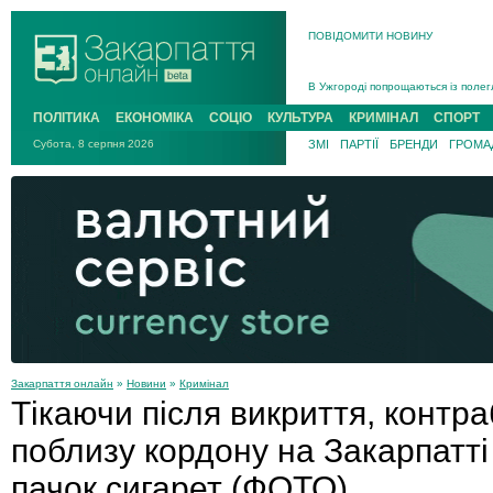
ПОВІДОМИТИ НОВИНУ
Інструктора районного ТЦК на Зак
В Ужгороді попрощаються із полег
В Ужгороді 5 серпня попрощаються
ПОЛІТИКА
ЕКОНОМІКА
СОЦІО
КУЛЬТУРА
КРИМІНАЛ
СПОРТ
Підтвердили загибель захисника і
Субота, 8 серпня 2026
ЗМІ
ПАРТІЇ
БРЕНДИ
ГРОМАД
На війні з рф поліг військовий з 
На Хустщині внаслідок ДТП за уча
Інструктора районного ТЦК на Зак
Закарпаття онлайн
»
Новини
»
Кримінал
Тікаючи після викриття, контр
поблизу кордону на Закарпатті
пачок сигарет (ФОТО)