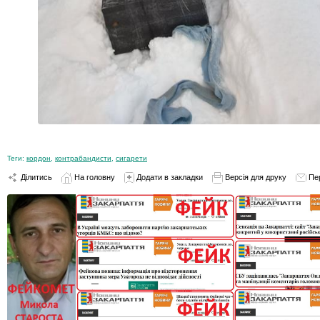
Теги:
кордон
,
контрабандисти
,
сигарети
Ділитись
На головну
Додати в закладки
Версія для друку
Пе