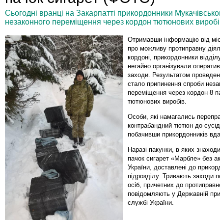
Сьогодні вранці на Закарпатті прикордонники Мукачівськог
незаконного переміщення через кордон тютюнових виробі
Отримавши інформацію від мі
про можливу протиправну діял
кордоні, прикордонники відділ
негайно організували операти
заходи. Результатом проведен
стало припинення спроби неза
переміщення через кордон 8 п
тютюнових виробів.
Особи, які намагались перепр
контрабандний тютюн до сусід
побачивши прикордонників вда
Наразі пакунки, в яких знаход
пачок сигарет «Марбле» без а
України, доставлені до прикор
підрозділу. Тривають заходи 
осіб, причетних до протиправно
повідомляють у Державній при
службі України.