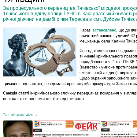
За процесуального керівництва Тячівської місцевої проку
Тячівського відділу поліції ГУНП в Закарпатській області 
річної дівчини на дамбі річки Тересва в смт. Дубове Тячівс
Наразі
встановлено
, що до вч
причетний раніше судимий 32-
мешканець села Калини Тячівс
Сьогодні злочинцю повідомлен
вчиненні кримінального право
передбаченого ч. 1 ст. 115 КК 
(вбивство - умисне протиправн
смерті іншій людині), вирішує
щодо обрання запобіжного зах
тримання під вартою, повідомляє прес-служба прокуратури Закарпатськ
Санкція статті інкримінованого злочину передбачає покарання у вигля
волі на строк від семи до п'ятнадцяти років.
Теги:
вбивство
,
дівчина