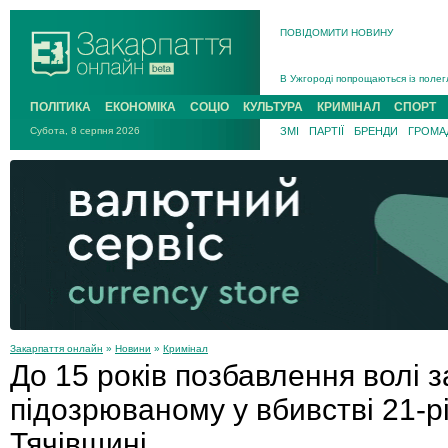
ПОВІДОМИТИ НОВИНУ
Інструктора районного ТЦК на Зак
В Ужгороді попрощаються із полег
В Ужгороді 5 серпня попрощаються
ПОЛІТИКА
ЕКОНОМІКА
СОЦІО
КУЛЬТУРА
КРИМІНАЛ
СПОРТ
Підтвердили загибель захисника і
Субота, 8 серпня 2026
ЗМІ
ПАРТІЇ
БРЕНДИ
ГРОМАД
На війні з рф поліг військовий з 
На Хустщині внаслідок ДТП за уча
Інструктора районного ТЦК на Зак
Закарпаття онлайн
»
Новини
»
Кримінал
До 15 років позбавлення волі з
підозрюваному у вбивстві 21-рі
Тячівщині