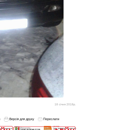
18 січня 2018р.
и
Версія для друку
Переслати