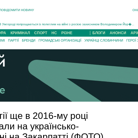
ПОВІДОМИТИ НОВИНУ
ОН
Інструктора районного ТЦК на Закарпатті судитимуть за обвинуваченням у катув...
В Ужгороді попрощаються із полеглим на війні з росією захисником Володимиром Йор�...
В Ужгороді 5 серпня попрощаються із захисником Богданом Югасом, який два роки �...
УРА
КРИМІНАЛ
СПОРТ
НС
РІЗНЕ
БЛОГИ
АНОНСИ
АРХ
Підтвердили загибель захисника із Нанкова на Хустщині Юліана Гербея (ФОТО)[/gree...
ЗМІ
ПАРТІЇ
БРЕНДИ
ГРОМАДСЬКІ ОРГАНІЗАЦІЇ
УКРАЇНЦІ СЛОВАЧЧИНИ
ГЕРОЇ
На війні з рф поліг військовий з Виноградова Ігнат Роздяловський (ФОТО)...
На Хустщині внаслідок ДТП за участі трьох авто постраждали 13 людей (ФОТО)...
Інструктора районного ТЦК на Закарпатті судитимуть за обвинувачен...
ії ще в 2016-му році
ли на українсько-
ні на Закарпатті (ФОТО)