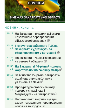
НОВИНИ: Кримінал
10:12
На Закарпатті викрили дві схеми
незаконного переправлення
військовозобов’язаних
15:33
Інструктора районного ТЦК на
/ 7
Закарпатті судитимуть за
обвинуваченням у катуванні
13:34
На Закарпатті чоловіка повалили
/ 4
на землю й обікрали
12:38
На Закарпатті 46-річний чоловік
/ 1
жорстоко побив 74-річну матір
10:17
За вбивство 22-річної закарпатки
/ 1
українець отримав 14 років
ув’язнення в Чехії
10:54
Прокуратура оголосила нову
/ 5
підозру у справі «дачі
Медведчука» на Закарпатті
12:16
На Закарпатті викрили ще три
схеми незаконного переправлення
чоловіків за кордон