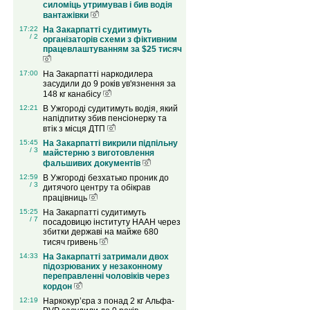
силоміць утримував і бив водія
вантажівки
17:22
На Закарпатті судитимуть
/ 2
організаторів схеми з фіктивним
працевлаштуванням за $25 тисяч
17:00
На Закарпатті наркодилера
засудили до 9 років ув'язнення за
148 кг канабісу
12:21
В Ужгороді судитимуть водія, який
напідпитку збив пенсіонерку та
втік з місця ДТП
15:45
На Закарпатті викрили підпільну
/ 3
майстерню з виготовлення
фальшивих документів
12:59
В Ужгороді безхатько проник до
/ 3
дитячого центру та обікрав
працівниць
15:25
На Закарпатті судитимуть
/ 7
посадовицю інституту НААН через
збитки державі на майже 680
тисяч гривень
14:33
На Закарпатті затримали двох
підозрюваних у незаконному
переправленні чоловіків через
кордон
12:19
Наркокур’єра з понад 2 кг Альфа-