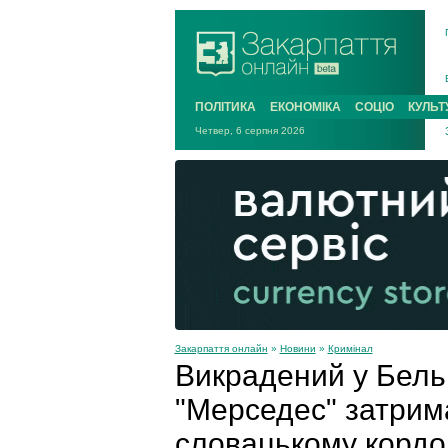
ПОЛІТИКА
ЕКОНОМІКА
СОЦІО
КУЛЬТ
Четвер, 6 серпня 2026
Закарпаття онлайн
»
Новини
»
Кримінал
Викрадений у Бельг
"Мерседес" затрима
словацькому кордо