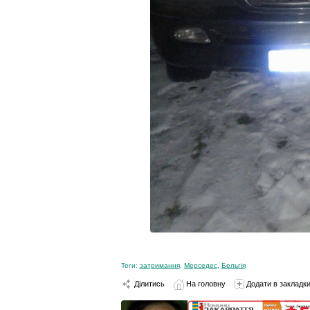
Теги:
затримання
,
Мерседес
,
Бельгія
Ділитись
На головну
Додати в закладк