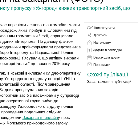
нкту пропуску «Ужгород» виявив транспортний засіб, що
 час перевірки легкового автомобіля марки
0 Коментувати
рседес», який прибув зі Словаччини під
Ділитись
уванням громадянки Чехії, спрацювала
а даних «Інтерпол». По даному фактом
На головну
кордонники проінформували представників
Додати в закладки
бюро Інтерполу та Національної Поліції.
Версія для друку
воохоронці з’ясували, що автівку викрали
території Бельгії ще восени 2016 року.
Переслати
так, військові викликали слідчо-оперативну
Схожі публікації
пу Ужгородського відділу поліції ГУНП в
Завантаження публікацій...
арпатській області. Після завершення
бхідних процесуальних заходів
нспортний засіб з пасажирами у супроводі
дчо-оперативної групи вибув до
ьквідділу Ужгородського відділу поліції
 проведення подальших слідчих
.повідомили
Закарпаття онлайн
у прес-
жбі Чопського прикордонного загону.