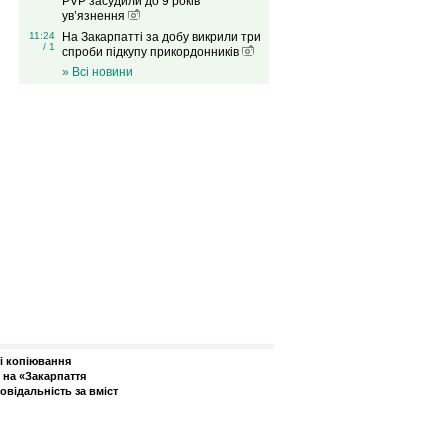
PVP засудили до 9 років
ув’язнення
11:24
На Закарпатті за добу викрили три
/ 1
спроби підкупу прикордонників
» Всі новини
зі копіювання
 на «Закарпаття
овідальність за вміст