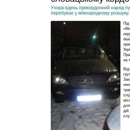
Учора вдень прикордонний наряд пу
перебуває у міжнародному розшуку.
Під
«Ме
кер
баз
при
Укр
Пра
на 
Від
гру
Зак
нео
тра
слі
міс
для
дій
слу