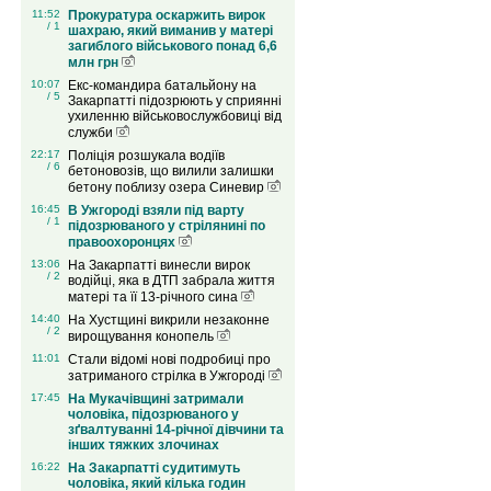
11:52
Прокуратура оскаржить вирок
/ 1
шахраю, який виманив у матері
загиблого військового понад 6,6
млн грн
10:07
Екс-командира батальйону на
/ 5
Закарпатті підозрюють у сприянні
ухиленню військовослужбовиці від
служби
22:17
Поліція розшукала водіїв
/ 6
бетоновозів, що вилили залишки
бетону поблизу озера Синевир
16:45
В Ужгороді взяли під варту
/ 1
підозрюваного у стрілянині по
правоохоронцях
13:06
На Закарпатті винесли вирок
/ 2
водійці, яка в ДТП забрала життя
матері та її 13-річного сина
14:40
На Хустщині викрили незаконне
/ 2
вирощування конопель
11:01
Стали відомі нові подробиці про
затриманого стрілка в Ужгороді
17:45
На Мукачівщині затримали
чоловіка, підозрюваного у
зґвалтуванні 14-річної дівчини та
інших тяжких злочинах
16:22
На Закарпатті судитимуть
чоловіка, який кілька годин