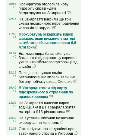
10:54
Прокуратура оголосила нову
/ 5
підозру у справі «дачі
Медведчука» на Закарпатті
12:16
На Закарпатті викрили ще три
схеми незаконного переправлення
чоловіків за кордон
11:52
Прокуратура оскаржить вирок
/ 1
шахраю, який виманив у матері
загиблого військового понад 6,6
млн грн
10:07
Екс-командира батальйону на
/ 5
Закарпатті підозрюють у сприянні
ухиленню військовослужбовиці від
служби
22:17
Поліція розшукала водіїв
/ 6
бетоновозів, що вилили залишки
бетону поблизу озера Синевир
16:45
В Ужгороді взяли під варту
/ 1
підозрюваного у стрілянині по
правоохоронцях
13:06
На Закарпатті винесли вирок
/ 2
водійці, яка в ДТП забрала життя
матері та її 13-річного сина
14:40
На Хустщині викрили незаконне
/ 2
вирощування конопель
11:01
Стали відомі нові подробиці про
затриманого стрілка в Ужгороді