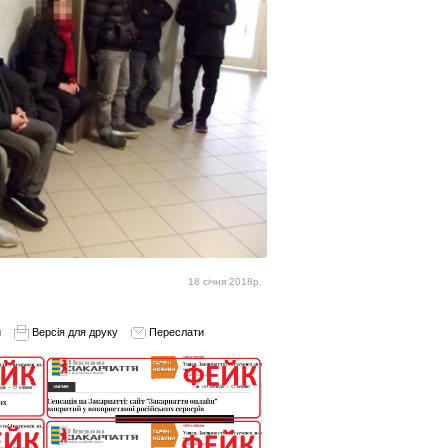
18 січня 2018р.
и
Версія для друку
Переслати