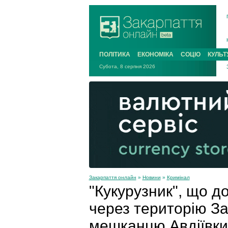
ПОЛІТИКА
ЕКОНОМІКА
СОЦІО
КУЛЬТ
Субота, 8 серпня 2026
Закарпаття онлайн
»
Новини
»
Кримінал
"Кукурузник", що д
через територію З
мешканцю Авдіївки