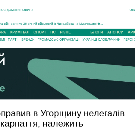
В Ужгороді 5 серпня попрощаються із захисником Богданом Югасом, який два роки �...
ПОВІДОМИТИ НОВИНУ
ОН
Підтвердили загибель захисника із Нанкова на Хустщині Юліана Гербея (ФОТО)[/gree...
На війні з рф поліг військовий з Виноградова Ігнат Роздяловський (ФОТО)...
На війні загинув 26-річний військовий із Чинадійова на Мукачівщині �...
УРА
КРИМІНАЛ
СПОРТ
НС
РІЗНЕ
БЛОГИ
АНОНСИ
АРХ
ЗМІ
ПАРТІЇ
БРЕНДИ
ГРОМАДСЬКІ ОРГАНІЗАЦІЇ
УКРАЇНЦІ СЛОВАЧЧИНИ
ГЕРОЇ
оправив в Угорщину нелегалів
акарпаття, належить