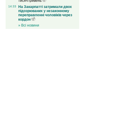
тисяч гривень
14:33
На Закарпатті затримали двох
підозрюваних у незаконному
переправленні чоловіків через
кордон
» Всі новини