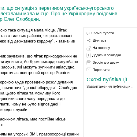
и, що ситуація з перетином українсько-угорського
елегалами мала місце. Про це Укрінформу поідомив
ар Олег Слободян.
йсно така ситуація мала місце. Літак
1 Коментувати
ітав з тилових районів, які розташовані
Ділитись
еко від державного кордону", - зазначив
На головну
Додати в закладки
ник зауважив, що літак прикордонники не
ли зупинити, бо Держприкордонслужба не
Версія для друку
 засобів, які можуть зупинити авіасудно,
Переслати
перетинає повітряний простір України.
Схожі публікації
тороною буде проведено розслідування
Завантаження публікацій...
б, причетних "до цієї оборудки". Слободян
ка цього літака та можливу його
рдонники свого часу передавали до
увати, чому не було відповідної і
икордонслужби.
сником літака, має постійне місце
ті.
ям на угорські ЗМІ, правоохоронці країни