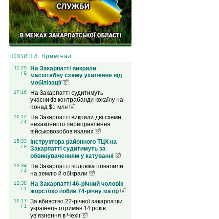
НОВИНИ: Кримінал
11:25
На Закарпатті викрили
/ 9
масштабну схему ухилення від
мобілізації
17:16
На Закарпатті судитимуть
учасників контрабанди кокаїну на
понад $1 млн
10:12
На Закарпатті викрили дві схеми
/ 4
незаконного переправлення
військовозобов’язаних
15:33
Інструктора районного ТЦК на
/ 8
Закарпатті судитимуть за
обвинуваченням у катуванні
13:34
На Закарпатті чоловіка повалили
/ 4
на землю й обікрали
12:38
На Закарпатті 46-річний чоловік
/ 1
жорстоко побив 74-річну матір
10:17
За вбивство 22-річної закарпатки
/ 1
українець отримав 14 років
ув’язнення в Чехії