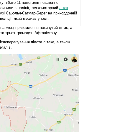
му нібито 11 нелегалів незаконно
заявили в поліції, легкомоторний
літак
узі Сабольч-Сатмар-Берег на прикордонній
поліції, який мешкає у селі.
на місці приземлення покинутий літак, а
ів та трьох громадян Афганістану.
ісцеперебування пілота літака, а також
егалів.