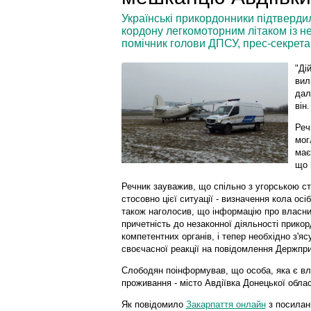
Українські прикордонники підтвердил
кордону легкомоторним літаком із н
помічник голови ДПСУ, прес-секрет
"Ді
вил
дал
він.
Реч
мог
має
що 
Речник зауважив, що спільно з угорською с
стосовно цієї ситуації - визначення кола осі
також наголосив, що інформацію про власни
причетність до незаконної діяльності прико
компетентних органів, і тепер необхідно з'яс
своєчасної реакції на повідомлення Держпр
Слободян поінформував, що особа, яка є вла
проживання - місто Авдіївка Донецької облас
Як повідомило
Закарпаття онлайн
з посиланн