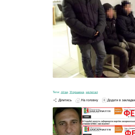
Теги:
літак
,
Угорщина
,
нелегал
Ділитись
На головну
Додати в закладк