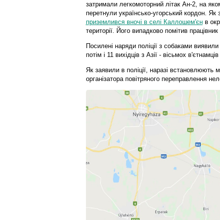
затримали легкомоторний літак Ан-2, на яко
перетнули українсько-угорський кордон. Як 
приземлився вночі в селі Каллошем'єн
в окр
території. Його випадково помітив працівник 
Посилені наряди поліції з собаками виявили 
потім і 11 вихідців з Азії - вісьмох в'єтнамц
Як заявили в поліції, наразі встановлюють м
організатора повітряного переправлення нел