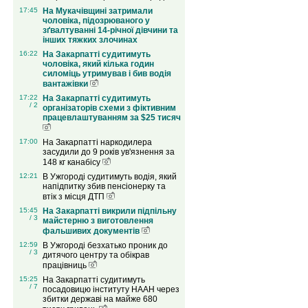
17:45
На Мукачівщині затримали
чоловіка, підозрюваного у
зґвалтуванні 14-річної дівчини та
інших тяжких злочинах
16:22
На Закарпатті судитимуть
чоловіка, який кілька годин
силоміць утримував і бив водія
вантажівки
17:22
На Закарпатті судитимуть
/ 2
організаторів схеми з фіктивним
працевлаштуванням за $25 тисяч
17:00
На Закарпатті наркодилера
засудили до 9 років ув'язнення за
148 кг канабісу
12:21
В Ужгороді судитимуть водія, який
напідпитку збив пенсіонерку та
втік з місця ДТП
15:45
На Закарпатті викрили підпільну
/ 3
майстерню з виготовлення
фальшивих документів
12:59
В Ужгороді безхатько проник до
/ 3
дитячого центру та обікрав
працівниць
15:25
На Закарпатті судитимуть
/ 7
посадовицю інституту НААН через
збитки державі на майже 680