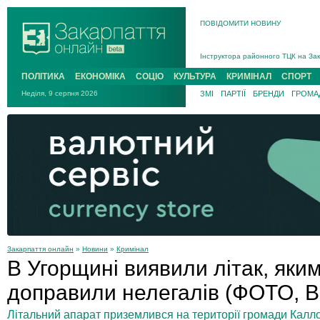
ПОВІДОМИТИ НОВИНУ
На війні загинув 26-річний військо
Інструктора районного ТЦК на Зак
В Ужгороді попрощаються із полег
ПОЛІТИКА
ЕКОНОМІКА
СОЦІО
КУЛЬТУРА
КРИМІНАЛ
СПОРТ
В Ужгороді 5 серпня попрощаються
Неділя, 9 серпня 2026
ЗМІ
ПАРТІЇ
БРЕНДИ
ГРОМАД
Підтвердили загибель захисника і
На війні з рф поліг військовий з 
На війні загинув 26-річний військо
Закарпаття онлайн
»
Новини
»
Кримінал
В Угорщині виявили літак, яким
доправили нелегалів (ФОТО, 
Літальний апарат приземлився на території громади Калл