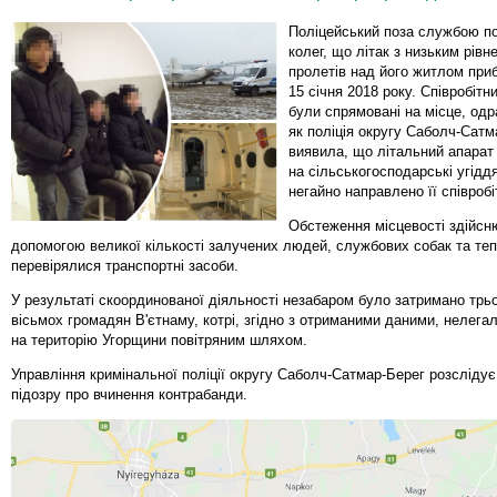
Поліцейський поза службою по
колег, що літак з низьким рів
пролетів над його житлом приб
15 січня 2018 року. Співробітник
були спрямовані на місце, одр
як поліція округу Саболч-Сатм
виявила, що літальний апарат
на сільськогосподарські угідд
негайно направлено її співробіт
Обстеження місцевості здійсн
допомогою великої кількості залучених людей, службових собак та теп
перевірялися транспортні засоби.
У результаті скоординованої діяльності незабаром було затримано трь
вісьмох громадян В'єтнаму, котрі, згідно з отриманими даними, нелега
на територію Угорщини повітряним шляхом.
Управління кримінальної поліції округу Саболч-Сатмар-Берег розсліду
підозру про вчинення контрабанди.