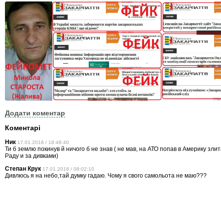
Додати коментар
Коментарі
Ник
17.01.2018 / 18:48:40
Ти б землю покинув й ничого б не знав ( не мав, на АТО попав в Америку злит
Раду и за дивками)
Степан Крук
17.01.2018 / 08:02:10
Дивлюсь я на небо,тай думку гадаю. Чому я свого самольота не маю???