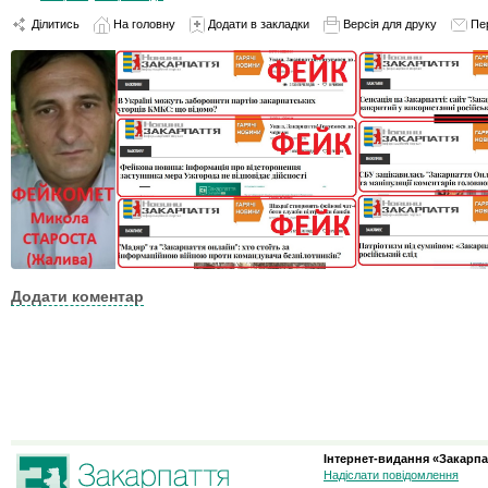
Ділитись
На головну
Додати в закладки
Версія для друку
Пе
Додати коментар
Інтернет-видання «Закарпа
Надіслати повідомлення