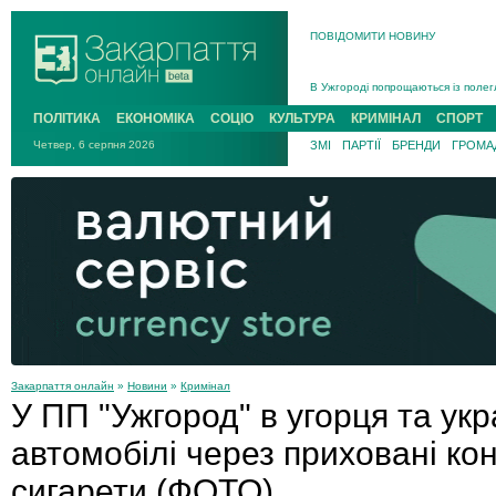
ПОВІДОМИТИ НОВИНУ
Інструктора районного ТЦК на Зак
В Ужгороді попрощаються із полег
В Ужгороді 5 серпня попрощаються
ПОЛІТИКА
ЕКОНОМІКА
СОЦІО
КУЛЬТУРА
КРИМІНАЛ
СПОРТ
Підтвердили загибель захисника і
Четвер, 6 серпня 2026
ЗМІ
ПАРТІЇ
БРЕНДИ
ГРОМАД
На війні з рф поліг військовий з 
На Хустщині внаслідок ДТП за уча
Інструктора районного ТЦК на Зак
Закарпаття онлайн
»
Новини
»
Кримінал
У ПП "Ужгород" в угорця та ук
автомобілі через приховані ко
сигарети (ФОТО)