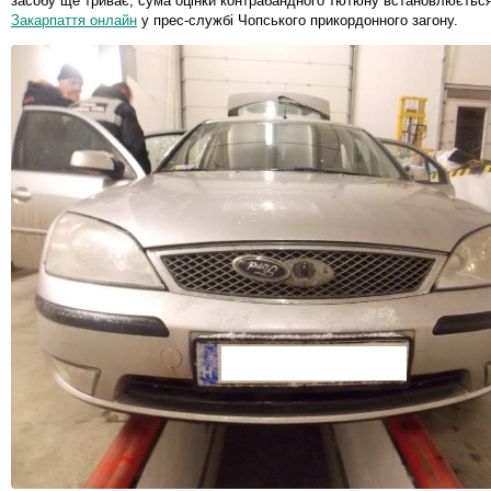
засобу ще триває, сума оцінки контрабандного тютюну встановлюєтьс
Закарпаття онлайн
у прес-службі Чопського прикордонного загону.