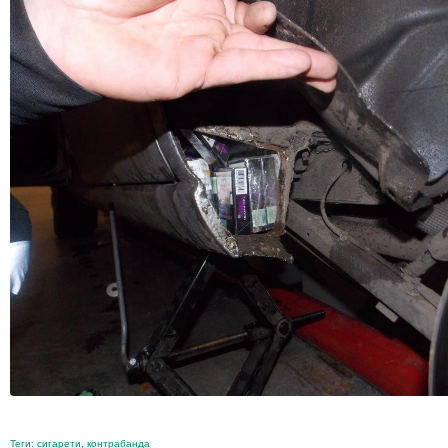
Теги:
сигарети
,
контрабанда