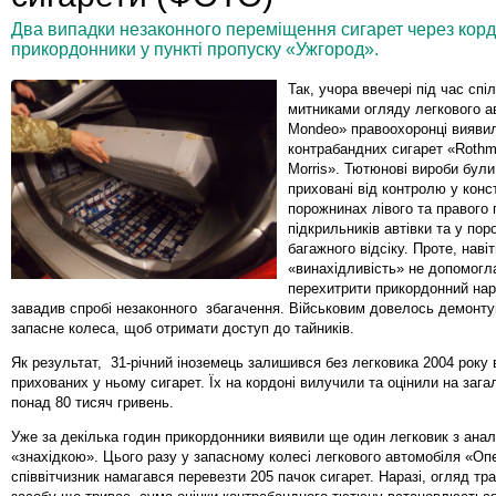
Два випадки незаконного переміщення сигарет через кор
прикордонники у пункті пропуску «Ужгород».
Так, учора ввечері під час спі
митниками огляду легкового а
Mondeo» правоохоронці виявил
контрабандних сигарет «Rothma
Morris». Тютюнові вироби бул
приховані від контролю у конс
порожнинах лівого та правого п
підкрильників автівки та у пор
багажного відсіку. Проте, навіт
«винахідливість» не допомогл
перехитрити прикордонний нар
завадив спробі незаконного збагачення. Військовим довелось демонтув
запасне колеса, щоб отримати доступ до тайників.
Як результат, 31-річний іноземець залишився без легковика 2004 року 
прихованих у ньому сигарет. Їх на кордоні вилучили та оцінили на заг
понад 80 тисяч гривень.
Уже за декілька годин прикордонники виявили ще один легковик з ана
«знахідкою». Цього разу у запасному колесі легкового автомобіля «О
співвітчизник намагався перевезти 205 пачок сигарет. Наразі, огляд тр